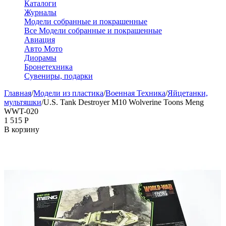
Каталоги
Журналы
Модели собранные и покрашенные
Все Модели собранные и покрашенные
Авиация
Авто Мото
Диорамы
Бронетехника
Сувениры, подарки
Главная
/
Модели из пластика
/
Военная Техника
/
Яйцетанки,
мультяшки
/
U.S. Tank Destroyer M10 Wolverine Toons Meng
WWT-020
1 515
Р
В корзину