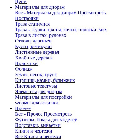
Цепи
Материалы для диорам
Все - Материалы для диорам
Просмотреть
Постройки
Трава статичная
Трава - Пучки, цветы, кочки, полоски, мох
Трава в листах, рулонах
Стволы деревьев
Кусты, ретикулят
Лиственные деревья
Хвойные деревья
Присыпки
Фолиаж
Земля, песок, грунт
Кирпичи, камни, булыжник
Листовые текстуры
Элементы для диорам
Материалы для постройки
Формы для отливки
Прочее
Все - Прочее
Просмотреть
Футляры, боксы для моделей
Подставки, виньетки
Книги и чертежи
Все Книги и чертежи