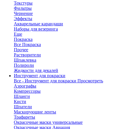
Текстуры
Фильтры
Чернение
Эффекты
Акварельные карандаши
Наборы для везеринга
Еще
Покраска
Все Покраска
Прочее
Растворители
Шпаклевка
Полироли
Жидкости для декалей
Инструмент для покраски
Все - Инструмент для покраски
Просмотреть
Аэрографы
Компрессоры
Шланги
Кисти
Шпатели
Маскирующие ленты
Трафареты
Окрасочные маски универсальные
Окрасочные маски Авиация