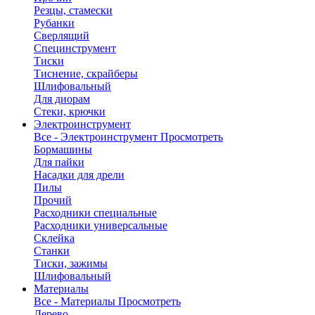
Резцы, стамески
Рубанки
Сверлящий
Специнструмент
Тиски
Тиснение, скрайберы
Шлифовальный
Для диорам
Стеки, крючки
Электроинструмент
Все - Электроинструмент
Просмотреть
Бормашины
Для пайки
Насадки для дрели
Пилы
Прочий
Расходники специальные
Расходники универсальные
Склейка
Станки
Тиски, зажимы
Шлифовальный
Материалы
Все - Материалы
Просмотреть
Дерево