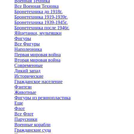
Военная Техника
Все Военная Техника
Бронетехника до 1918г.
Бронетехника 1919-1939г.
Бронетехника 1939-1945г.
Бронетехника после 1946г.
Яйцетанки, мультяшки
Фигуры
Все Фигуры
Наполеоника
Первая мировая война
Вторая мировая война
Современные
Дикий запад
Исторические
Гражданское население
Фэнтези
Животные
Фигуры из резинопластика
Еще
Флот
Все Флот
Парусники
Военные корабли
Гражданские суда