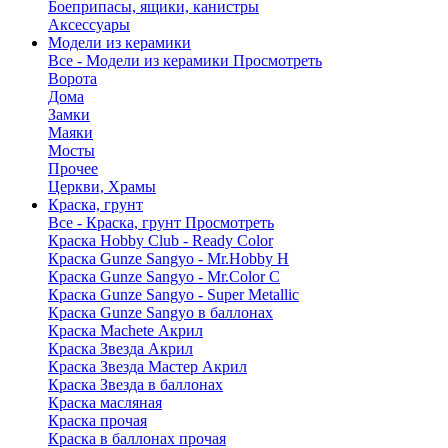
Боеприпасы, ящики, канистры
Аксессуары
Модели из керамики
Все - Модели из керамики
Просмотреть
Ворота
Дома
Замки
Маяки
Мосты
Прочее
Церкви, Храмы
Краска, грунт
Все - Краска, грунт
Просмотреть
Краска Hobby Club - Ready Color
Краска Gunze Sangyo - Mr.Hobby H
Краска Gunze Sangyo - Mr.Color C
Краска Gunze Sangyo - Super Metallic
Краска Gunze Sangyo в баллонах
Краска Machete Акрил
Краска Звезда Акрил
Краска Звезда Мастер Акрил
Краска Звезда в баллонах
Краска масляная
Краска прочая
Краска в баллонах прочая