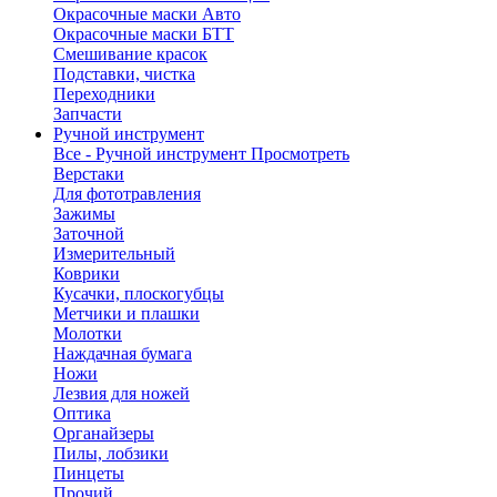
Окрасочные маски Авто
Окрасочные маски БТТ
Смешивание красок
Подставки, чистка
Переходники
Запчасти
Ручной инструмент
Все - Ручной инструмент
Просмотреть
Верстаки
Для фототравления
Зажимы
Заточной
Измерительный
Коврики
Кусачки, плоскогубцы
Метчики и плашки
Молотки
Наждачная бумага
Ножи
Лезвия для ножей
Оптика
Органайзеры
Пилы, лобзики
Пинцеты
Прочий