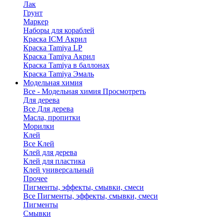
Лак
Грунт
Маркер
Наборы для кораблей
Краска ICM Акрил
Краска Tamiya LP
Краска Tamiya Акрил
Краска Tamiya в баллонах
Краска Tamiya Эмаль
Модельная химия
Все - Модельная химия
Просмотреть
Для дерева
Все Для дерева
Масла, пропитки
Морилки
Клей
Все Клей
Клей для дерева
Клей для пластика
Клей универсальный
Прочее
Пигменты, эффекты, смывки, смеси
Все Пигменты, эффекты, смывки, смеси
Пигменты
Смывки