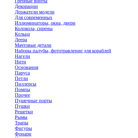
Гребные винты
Декорации
Держатели модели
Для современных
Иллюминаторы, окна, двери
Колокола, сирены
Кольца
Леера
Мачтовые детали
Наборы палубы, фототравление для кораблей
Нагели
Нити
Основания
Паруса
Петли
Пиллерсы
Помпы
Прочее
Пушечные порты
Пушки
Решетки
Рымы
Трапы
Фигуры
Фонари