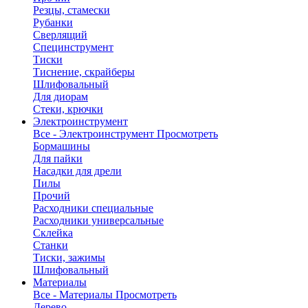
Резцы, стамески
Рубанки
Сверлящий
Специнструмент
Тиски
Тиснение, скрайберы
Шлифовальный
Для диорам
Стеки, крючки
Электроинструмент
Все - Электроинструмент
Просмотреть
Бормашины
Для пайки
Насадки для дрели
Пилы
Прочий
Расходники специальные
Расходники универсальные
Склейка
Станки
Тиски, зажимы
Шлифовальный
Материалы
Все - Материалы
Просмотреть
Дерево