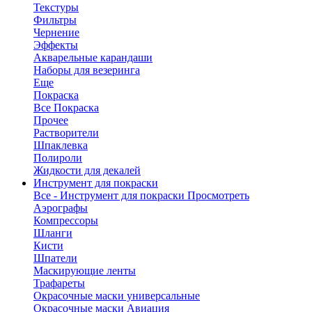
Текстуры
Фильтры
Чернение
Эффекты
Акварельные карандаши
Наборы для везеринга
Еще
Покраска
Все Покраска
Прочее
Растворители
Шпаклевка
Полироли
Жидкости для декалей
Инструмент для покраски
Все - Инструмент для покраски
Просмотреть
Аэрографы
Компрессоры
Шланги
Кисти
Шпатели
Маскирующие ленты
Трафареты
Окрасочные маски универсальные
Окрасочные маски Авиация