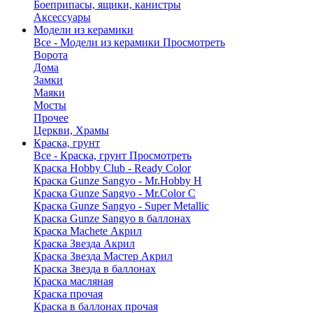
Боеприпасы, ящики, канистры
Аксессуары
Модели из керамики
Все - Модели из керамики
Просмотреть
Ворота
Дома
Замки
Маяки
Мосты
Прочее
Церкви, Храмы
Краска, грунт
Все - Краска, грунт
Просмотреть
Краска Hobby Club - Ready Color
Краска Gunze Sangyo - Mr.Hobby H
Краска Gunze Sangyo - Mr.Color C
Краска Gunze Sangyo - Super Metallic
Краска Gunze Sangyo в баллонах
Краска Machete Акрил
Краска Звезда Акрил
Краска Звезда Мастер Акрил
Краска Звезда в баллонах
Краска масляная
Краска прочая
Краска в баллонах прочая