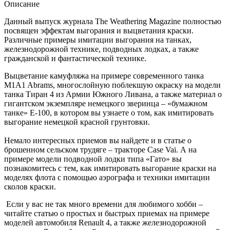
Описание
Данный выпуск журнала The Weathering Magazine полностью
посвящен эффектам выгорания и выцветания краски.
Различные примеры имитации выгорания на танках,
железнодорожной технике, подводных лодках, а также
гражданской и фантастической технике.
Выцветание камуфляжа на примере современного танка
M1A1 Abrams, многослойную поблекшую окраску на модели
танка Тиран 4 из Армии Южного Ливана, а также материал о
гигантском экземпляре немецкого зверинца – «бумажном
танке» Е-100, в котором вы узнаете о том, как имитировать
выгорание немецкой красной грунтовки.
Немало интересных приемов вы найдете и в статье о
брошенном сельском трудяге – тракторе Case Vai. А на
примере модели подводной лодки типа «Гато» вы
познакомитесь с тем, как имитировать выгорание краски на
моделях флота с помощью аэрографа и техники имитации
сколов краски.
Если у вас не так много времени для любимого хобби –
читайте статью о простых и быстрых приемах на примере
моделей автомобиля Renault 4, а также железнодорожной