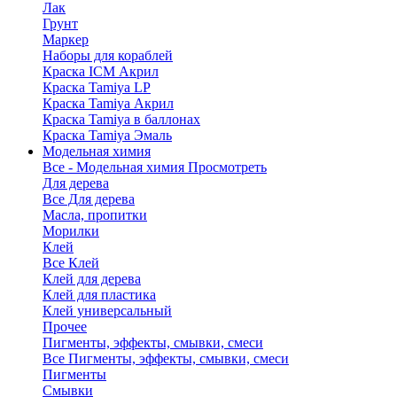
Лак
Грунт
Маркер
Наборы для кораблей
Краска ICM Акрил
Краска Tamiya LP
Краска Tamiya Акрил
Краска Tamiya в баллонах
Краска Tamiya Эмаль
Модельная химия
Все - Модельная химия
Просмотреть
Для дерева
Все Для дерева
Масла, пропитки
Морилки
Клей
Все Клей
Клей для дерева
Клей для пластика
Клей универсальный
Прочее
Пигменты, эффекты, смывки, смеси
Все Пигменты, эффекты, смывки, смеси
Пигменты
Смывки