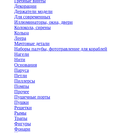
Гребные винты
Декорации
Держатели модели
Для современных
Иллюминаторы, окна, двери
Колокола, сирены
Кольца
Леера
Мачтовые детали
Наборы палубы, фототравление для кораблей
Нагели
Нити
Основания
Паруса
Петли
Пиллерсы
Помпы
Прочее
Пушечные порты
Пушки
Решетки
Рымы
Трапы
Фигуры
Фонари