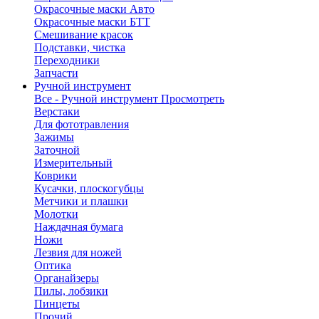
Окрасочные маски Авто
Окрасочные маски БТТ
Смешивание красок
Подставки, чистка
Переходники
Запчасти
Ручной инструмент
Все - Ручной инструмент
Просмотреть
Верстаки
Для фототравления
Зажимы
Заточной
Измерительный
Коврики
Кусачки, плоскогубцы
Метчики и плашки
Молотки
Наждачная бумага
Ножи
Лезвия для ножей
Оптика
Органайзеры
Пилы, лобзики
Пинцеты
Прочий