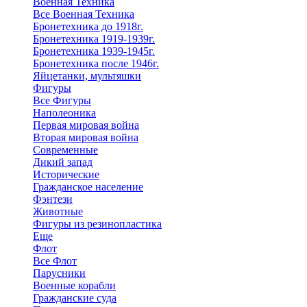
Военная Техника
Все Военная Техника
Бронетехника до 1918г.
Бронетехника 1919-1939г.
Бронетехника 1939-1945г.
Бронетехника после 1946г.
Яйцетанки, мультяшки
Фигуры
Все Фигуры
Наполеоника
Первая мировая война
Вторая мировая война
Современные
Дикий запад
Исторические
Гражданское население
Фэнтези
Животные
Фигуры из резинопластика
Еще
Флот
Все Флот
Парусники
Военные корабли
Гражданские суда