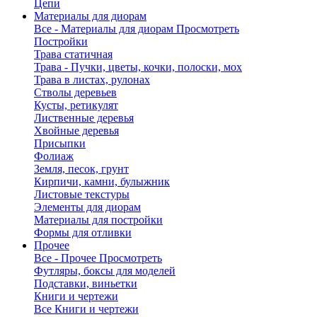
Цепи
Материалы для диорам
Все - Материалы для диорам
Просмотреть
Постройки
Трава статичная
Трава - Пучки, цветы, кочки, полоски, мох
Трава в листах, рулонах
Стволы деревьев
Кусты, ретикулят
Лиственные деревья
Хвойные деревья
Присыпки
Фолиаж
Земля, песок, грунт
Кирпичи, камни, булыжник
Листовые текстуры
Элементы для диорам
Материалы для постройки
Формы для отливки
Прочее
Все - Прочее
Просмотреть
Футляры, боксы для моделей
Подставки, виньетки
Книги и чертежи
Все Книги и чертежи