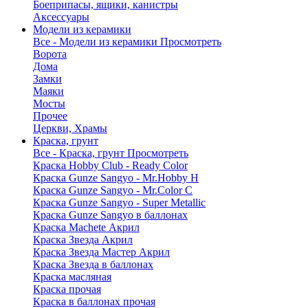
Боеприпасы, ящики, канистры
Аксессуары
Модели из керамики
Все - Модели из керамики
Просмотреть
Ворота
Дома
Замки
Маяки
Мосты
Прочее
Церкви, Храмы
Краска, грунт
Все - Краска, грунт
Просмотреть
Краска Hobby Club - Ready Color
Краска Gunze Sangyo - Mr.Hobby H
Краска Gunze Sangyo - Mr.Color C
Краска Gunze Sangyo - Super Metallic
Краска Gunze Sangyo в баллонах
Краска Machete Акрил
Краска Звезда Акрил
Краска Звезда Мастер Акрил
Краска Звезда в баллонах
Краска масляная
Краска прочая
Краска в баллонах прочая