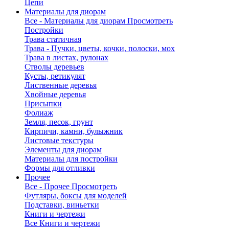
Цепи
Материалы для диорам
Все - Материалы для диорам
Просмотреть
Постройки
Трава статичная
Трава - Пучки, цветы, кочки, полоски, мох
Трава в листах, рулонах
Стволы деревьев
Кусты, ретикулят
Лиственные деревья
Хвойные деревья
Присыпки
Фолиаж
Земля, песок, грунт
Кирпичи, камни, булыжник
Листовые текстуры
Элементы для диорам
Материалы для постройки
Формы для отливки
Прочее
Все - Прочее
Просмотреть
Футляры, боксы для моделей
Подставки, виньетки
Книги и чертежи
Все Книги и чертежи