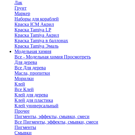
Лак
Грунт
Маркер
Наборы для кораблей
Краска ICM Акрил
Краска Tamiya LP
Краска Tamiya Акрил
Краска Tamiya в баллонах
Краска Tamiya Эмаль
Модельная химия
Все - Модельная химия
Просмотреть
Для дерева
Все Для дерева
Масла, пропитки
Морилки
Клей
Все Клей
Клей для дерева
Клей для пластика
Клей универсальный
Прочее
Пигменты, эффекты, смывки, смеси
Все Пигменты, эффекты, смывки, смеси
Пигменты
Смывки