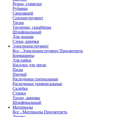
Резцы, стамески
Рубанки
Сверлящий
Специнструмент
Тиски
Тиснение, скрайберы
Шлифовальный
Для диорам
Стеки, крючки
Электроинструмент
Все - Электроинструмент
Просмотреть
Бормашины
Для пайки
Насадки для дрели
Пилы
Прочий
Расходники специальные
Расходники универсальные
Склейка
Станки
Тиски, зажимы
Шлифовальный
Материалы
Все - Материалы
Просмотреть
Дерево