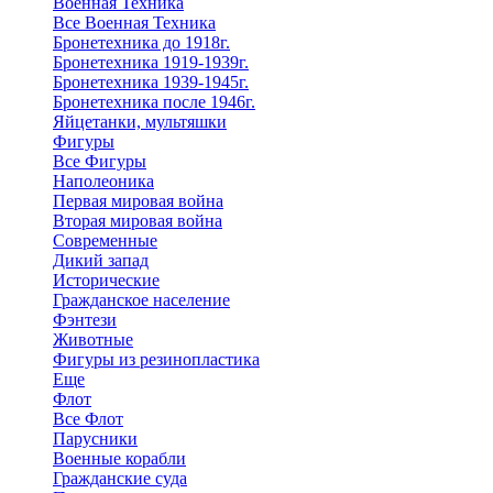
Военная Техника
Все Военная Техника
Бронетехника до 1918г.
Бронетехника 1919-1939г.
Бронетехника 1939-1945г.
Бронетехника после 1946г.
Яйцетанки, мультяшки
Фигуры
Все Фигуры
Наполеоника
Первая мировая война
Вторая мировая война
Современные
Дикий запад
Исторические
Гражданское население
Фэнтези
Животные
Фигуры из резинопластика
Еще
Флот
Все Флот
Парусники
Военные корабли
Гражданские суда