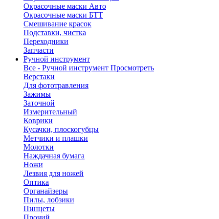
Окрасочные маски Авто
Окрасочные маски БТТ
Смешивание красок
Подставки, чистка
Переходники
Запчасти
Ручной инструмент
Все - Ручной инструмент
Просмотреть
Верстаки
Для фототравления
Зажимы
Заточной
Измерительный
Коврики
Кусачки, плоскогубцы
Метчики и плашки
Молотки
Наждачная бумага
Ножи
Лезвия для ножей
Оптика
Органайзеры
Пилы, лобзики
Пинцеты
Прочий