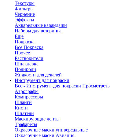
Текстуры
Фильтры
Чернение
Эффекты
Акварельные карандаши
Наборы для везеринга
Еще
Покраска
Все Покраска
Прочее
Растворители
Шпаклевка
Полироли
Жидкости для декалей
Инструмент для покраски
Все - Инструмент для покраски
Просмотреть
Аэрографы
Компрессоры
Шланги
Кисти
Шпатели
Маскирующие ленты
Трафареты
Окрасочные маски универсальные
Окрасочные маски Авиация