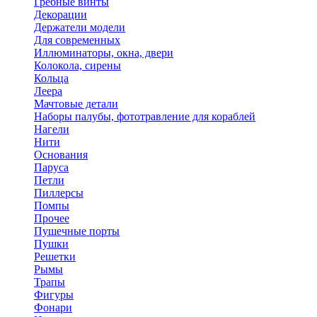
Гребные винты
Декорации
Держатели модели
Для современных
Иллюминаторы, окна, двери
Колокола, сирены
Кольца
Леера
Мачтовые детали
Наборы палубы, фототравление для кораблей
Нагели
Нити
Основания
Паруса
Петли
Пиллерсы
Помпы
Прочее
Пушечные порты
Пушки
Решетки
Рымы
Трапы
Фигуры
Фонари