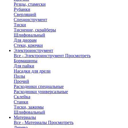
Резцы, стамески
Рубанки
Сверлящий
Специнструмент
Тиски
Тиснение, скрайберы
Шлифовальный
Для диорам
Стеки, крючки
Электроинструмент
Все - Электроинструмент
Просмотреть
Бормашины
Для пайки
Насадки для дрели
Пилы
Прочий
Расходники специальные
Расходники универсальные
Склейка
Станки
Тиски, зажимы
Шлифовальный
Материалы
Все - Материалы
Просмотреть
Дерево