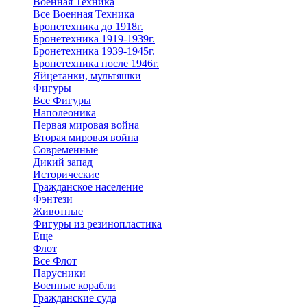
Военная Техника
Все Военная Техника
Бронетехника до 1918г.
Бронетехника 1919-1939г.
Бронетехника 1939-1945г.
Бронетехника после 1946г.
Яйцетанки, мультяшки
Фигуры
Все Фигуры
Наполеоника
Первая мировая война
Вторая мировая война
Современные
Дикий запад
Исторические
Гражданское население
Фэнтези
Животные
Фигуры из резинопластика
Еще
Флот
Все Флот
Парусники
Военные корабли
Гражданские суда