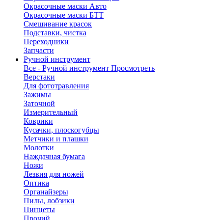
Окрасочные маски Авто
Окрасочные маски БТТ
Смешивание красок
Подставки, чистка
Переходники
Запчасти
Ручной инструмент
Все - Ручной инструмент
Просмотреть
Верстаки
Для фототравления
Зажимы
Заточной
Измерительный
Коврики
Кусачки, плоскогубцы
Метчики и плашки
Молотки
Наждачная бумага
Ножи
Лезвия для ножей
Оптика
Органайзеры
Пилы, лобзики
Пинцеты
Прочий