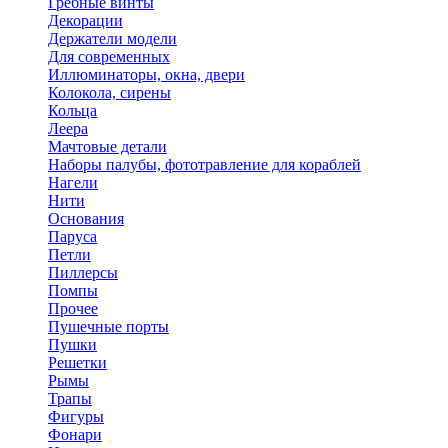
Гребные винты
Декорации
Держатели модели
Для современных
Иллюминаторы, окна, двери
Колокола, сирены
Кольца
Леера
Мачтовые детали
Наборы палубы, фототравление для кораблей
Нагели
Нити
Основания
Паруса
Петли
Пиллерсы
Помпы
Прочее
Пушечные порты
Пушки
Решетки
Рымы
Трапы
Фигуры
Фонари