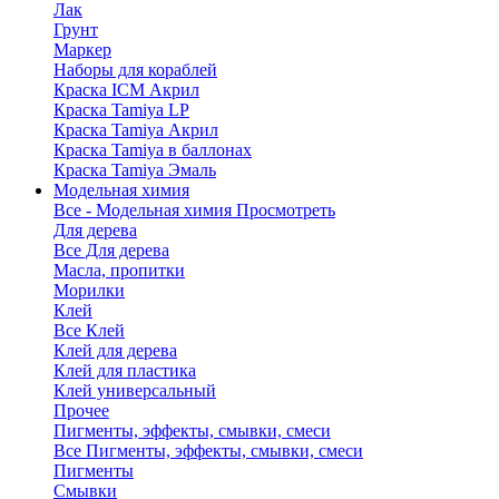
Лак
Грунт
Маркер
Наборы для кораблей
Краска ICM Акрил
Краска Tamiya LP
Краска Tamiya Акрил
Краска Tamiya в баллонах
Краска Tamiya Эмаль
Модельная химия
Все - Модельная химия
Просмотреть
Для дерева
Все Для дерева
Масла, пропитки
Морилки
Клей
Все Клей
Клей для дерева
Клей для пластика
Клей универсальный
Прочее
Пигменты, эффекты, смывки, смеси
Все Пигменты, эффекты, смывки, смеси
Пигменты
Смывки