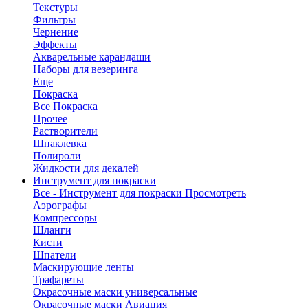
Текстуры
Фильтры
Чернение
Эффекты
Акварельные карандаши
Наборы для везеринга
Еще
Покраска
Все Покраска
Прочее
Растворители
Шпаклевка
Полироли
Жидкости для декалей
Инструмент для покраски
Все - Инструмент для покраски
Просмотреть
Аэрографы
Компрессоры
Шланги
Кисти
Шпатели
Маскирующие ленты
Трафареты
Окрасочные маски универсальные
Окрасочные маски Авиация