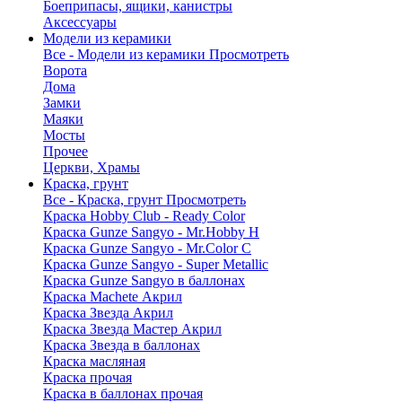
Боеприпасы, ящики, канистры
Аксессуары
Модели из керамики
Все - Модели из керамики
Просмотреть
Ворота
Дома
Замки
Маяки
Мосты
Прочее
Церкви, Храмы
Краска, грунт
Все - Краска, грунт
Просмотреть
Краска Hobby Club - Ready Color
Краска Gunze Sangyo - Mr.Hobby H
Краска Gunze Sangyo - Mr.Color C
Краска Gunze Sangyo - Super Metallic
Краска Gunze Sangyo в баллонах
Краска Machete Акрил
Краска Звезда Акрил
Краска Звезда Мастер Акрил
Краска Звезда в баллонах
Краска масляная
Краска прочая
Краска в баллонах прочая