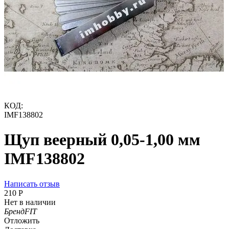
КОД:
IMF138802
Щуп веерный 0,05-1,00 мм
IMF138802
Написать отзыв
‍210‍
Р
Нет в наличии
Бренд
FIT
Отложить