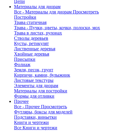
Цепи
Материалы для диорам
Все - Материалы для диорам
Просмотреть
Постройки
Трава статичная
Трава - Пучки, цветы, кочки, полоски, мох
Трава в листах, рулонах
Стволы деревьев
Кусты, ретикулят
Лиственные деревья
Хвойные деревья
Присыпки
Фолиаж
Земля, песок, грунт
Кирпичи, камни, булыжник
Листовые текстуры
Элементы для диорам
Материалы для постройки
Формы для отливки
Прочее
Все - Прочее
Просмотреть
Футляры, боксы для моделей
Подставки, виньетки
Книги и чертежи
Все Книги и чертежи