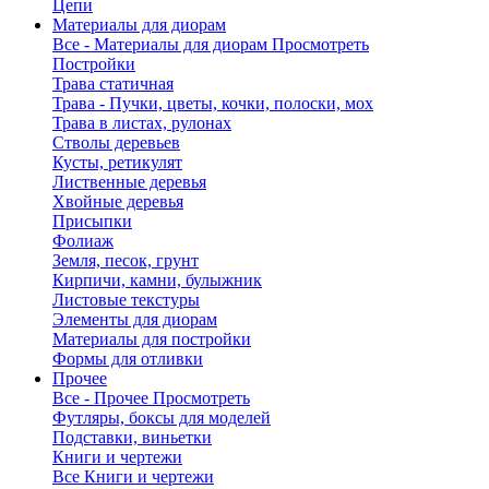
Цепи
Материалы для диорам
Все - Материалы для диорам
Просмотреть
Постройки
Трава статичная
Трава - Пучки, цветы, кочки, полоски, мох
Трава в листах, рулонах
Стволы деревьев
Кусты, ретикулят
Лиственные деревья
Хвойные деревья
Присыпки
Фолиаж
Земля, песок, грунт
Кирпичи, камни, булыжник
Листовые текстуры
Элементы для диорам
Материалы для постройки
Формы для отливки
Прочее
Все - Прочее
Просмотреть
Футляры, боксы для моделей
Подставки, виньетки
Книги и чертежи
Все Книги и чертежи