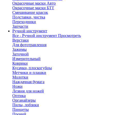
Окрасочные маски Авто
Окрасочные маски БТТ
Смешивание красок
Подставки, чистка
Переходники
Запчасти
Ручной инструмент
Все - Ручной инструмент
Просмотреть
Верстаки
Для фототравления
Зажимы
Заточной
Измерительный
Коврики
Кусачки, плоскогубцы
Метчики и плашки
Молотки
Наждачная бумага
Ножи
Лезвия для ножей
Оптика
Органайзеры
Пилы, лобзики
Пинцеты
Прочий