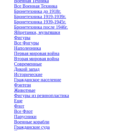
Военная Техника
Все Военная Техника
Бронетехника до 1918г.
Бронетехника 1919-1939г.
Бронетехника 1939-1945г.
Бронетехника после 1946г.
Яйцетанки, мультяшки
Фигуры
Все Фигуры
Наполеоника
Первая мировая война
Вторая мировая война
Современные
Дикий запад
Исторические
Гражданское население
Фэнтези
Животные
Фигуры из резинопластика
Еще
Флот
Все Флот
Парусники
Военные корабли
Гражданские суда