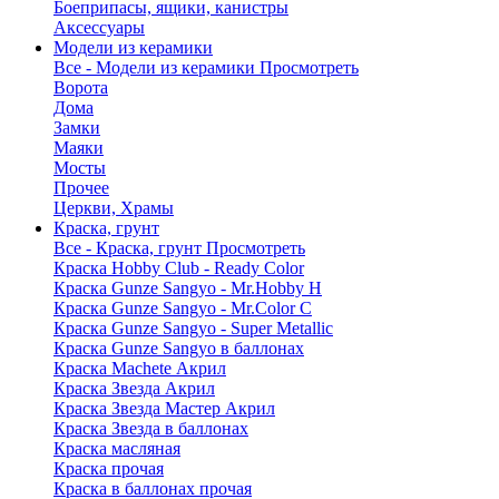
Боеприпасы, ящики, канистры
Аксессуары
Модели из керамики
Все - Модели из керамики
Просмотреть
Ворота
Дома
Замки
Маяки
Мосты
Прочее
Церкви, Храмы
Краска, грунт
Все - Краска, грунт
Просмотреть
Краска Hobby Club - Ready Color
Краска Gunze Sangyo - Mr.Hobby H
Краска Gunze Sangyo - Mr.Color C
Краска Gunze Sangyo - Super Metallic
Краска Gunze Sangyo в баллонах
Краска Machete Акрил
Краска Звезда Акрил
Краска Звезда Мастер Акрил
Краска Звезда в баллонах
Краска масляная
Краска прочая
Краска в баллонах прочая