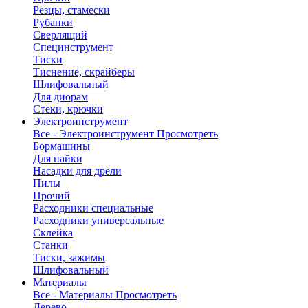
Резцы, стамески
Рубанки
Сверлящий
Специнструмент
Тиски
Тиснение, скрайберы
Шлифовальный
Для диорам
Стеки, крючки
Электроинструмент
Все - Электроинструмент
Просмотреть
Бормашины
Для пайки
Насадки для дрели
Пилы
Прочий
Расходники специальные
Расходники универсальные
Склейка
Станки
Тиски, зажимы
Шлифовальный
Материалы
Все - Материалы
Просмотреть
Дерево