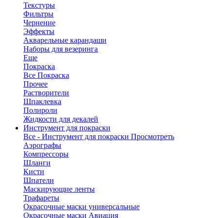
Текстуры
Фильтры
Чернение
Эффекты
Акварельные карандаши
Наборы для везеринга
Еще
Покраска
Все Покраска
Прочее
Растворители
Шпаклевка
Полироли
Жидкости для декалей
Инструмент для покраски
Все - Инструмент для покраски
Просмотреть
Аэрографы
Компрессоры
Шланги
Кисти
Шпатели
Маскирующие ленты
Трафареты
Окрасочные маски универсальные
Окрасочные маски Авиация