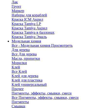
Лак
Грунт
Маркер
Наборы для кораблей
Краска ICM Акрил
Краска Tamiya LP
Краска Tamiya Акрил
Краска Tamiya в баллонах
Краска Tamiya Эмаль
Модельная химия
Все - Модельная химия
Просмотреть
Для дерева
Все Для дерева
Масла, пропитки
Морилки
Клей
Все Клей
Клей для дерева
Клей для пластика
Клей универсальный
Прочее
Пигменты, эффекты, смывки, смеси
Все Пигменты, эффекты, смывки, смеси
Пигменты
Смывки