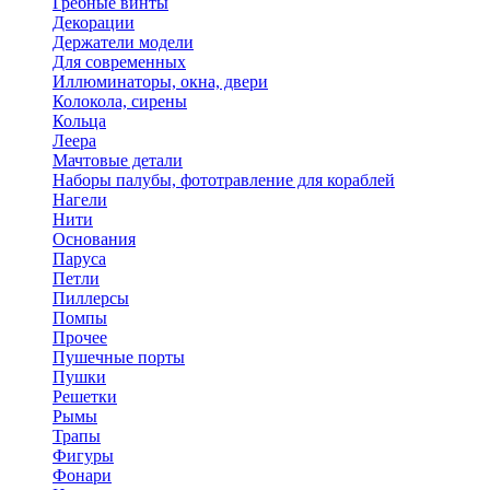
Гребные винты
Декорации
Держатели модели
Для современных
Иллюминаторы, окна, двери
Колокола, сирены
Кольца
Леера
Мачтовые детали
Наборы палубы, фототравление для кораблей
Нагели
Нити
Основания
Паруса
Петли
Пиллерсы
Помпы
Прочее
Пушечные порты
Пушки
Решетки
Рымы
Трапы
Фигуры
Фонари