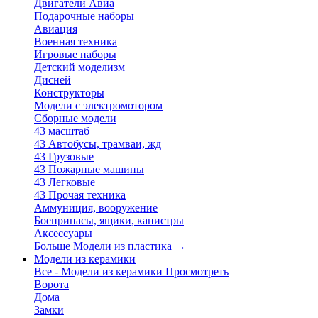
Двигатели Авиа
Подарочные наборы
Авиация
Военная техника
Игровые наборы
Детский моделизм
Дисней
Конструкторы
Модели с электромотором
Сборные модели
43 масштаб
43 Автобусы, трамваи, жд
43 Грузовые
43 Пожарные машины
43 Легковые
43 Прочая техника
Аммуниция, вооружение
Боеприпасы, ящики, канистры
Аксессуары
Больше Модели из пластика
→
Модели из керамики
Все - Модели из керамики
Просмотреть
Ворота
Дома
Замки