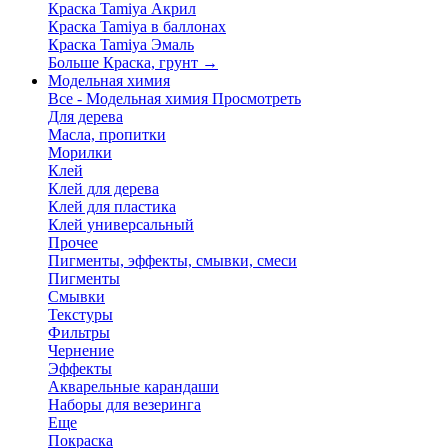
Краска Tamiya Акрил
Краска Tamiya в баллонах
Краска Tamiya Эмаль
Больше Краска, грунт
→
Модельная химия
Все - Модельная химия
Просмотреть
Для дерева
Масла, пропитки
Морилки
Клей
Клей для дерева
Клей для пластика
Клей универсальный
Прочее
Пигменты, эффекты, смывки, смеси
Пигменты
Смывки
Текстуры
Фильтры
Чернение
Эффекты
Акварельные карандаши
Наборы для везеринга
Еще
Покраска