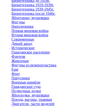
Бронетехника до 1918г.
Бронетехника 1919-1939г.
Бронетехника 1939-1945г.
Бронетехника после 1946г.
Яйцетанки, мультяшки
Фигуры
Наполеоника
Первая мировая война
Вторая мировая война
Современные
Дикий запад
Исторические
Гражданское население
Фэнтези
Животные
Фигуры из резинопластика
Еще
Флот
Парусники
Военные корабли
Гражданские суда
Подводные лодки
Яйцелодки, мультяшки
Поезда, вагоны, травмаи
Двигатели, части моделей