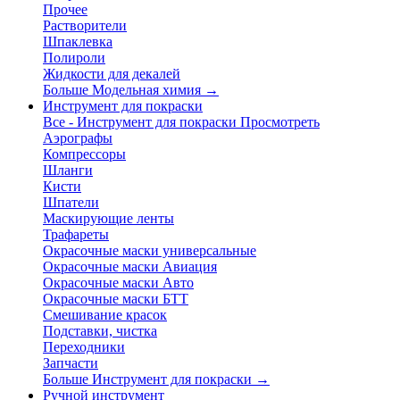
Прочее
Растворители
Шпаклевка
Полироли
Жидкости для декалей
Больше Модельная химия
→
Инструмент для покраски
Все - Инструмент для покраски
Просмотреть
Аэрографы
Компрессоры
Шланги
Кисти
Шпатели
Маскирующие ленты
Трафареты
Окрасочные маски универсальные
Окрасочные маски Авиация
Окрасочные маски Авто
Окрасочные маски БТТ
Смешивание красок
Подставки, чистка
Переходники
Запчасти
Больше Инструмент для покраски
→
Ручной инструмент