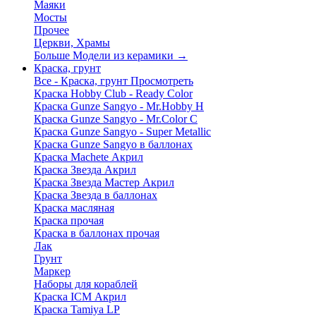
Маяки
Мосты
Прочее
Церкви, Храмы
Больше Модели из керамики
→
Краска, грунт
Все - Краска, грунт
Просмотреть
Краска Hobby Club - Ready Color
Краска Gunze Sangyo - Mr.Hobby H
Краска Gunze Sangyo - Mr.Color C
Краска Gunze Sangyo - Super Metallic
Краска Gunze Sangyo в баллонах
Краска Machete Акрил
Краска Звезда Акрил
Краска Звезда Мастер Акрил
Краска Звезда в баллонах
Краска масляная
Краска прочая
Краска в баллонах прочая
Лак
Грунт
Маркер
Наборы для кораблей
Краска ICM Акрил
Краска Tamiya LP