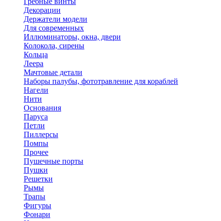
Гребные винты
Декорации
Держатели модели
Для современных
Иллюминаторы, окна, двери
Колокола, сирены
Кольца
Леера
Мачтовые детали
Наборы палубы, фототравление для кораблей
Нагели
Нити
Основания
Паруса
Петли
Пиллерсы
Помпы
Прочее
Пушечные порты
Пушки
Решетки
Рымы
Трапы
Фигуры
Фонари