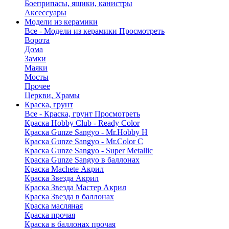
Боеприпасы, ящики, канистры
Аксессуары
Модели из керамики
Все - Модели из керамики
Просмотреть
Ворота
Дома
Замки
Маяки
Мосты
Прочее
Церкви, Храмы
Краска, грунт
Все - Краска, грунт
Просмотреть
Краска Hobby Club - Ready Color
Краска Gunze Sangyo - Mr.Hobby H
Краска Gunze Sangyo - Mr.Color C
Краска Gunze Sangyo - Super Metallic
Краска Gunze Sangyo в баллонах
Краска Machete Акрил
Краска Звезда Акрил
Краска Звезда Мастер Акрил
Краска Звезда в баллонах
Краска масляная
Краска прочая
Краска в баллонах прочая