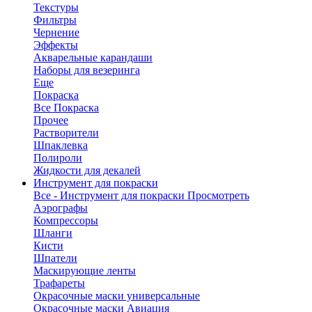
Текстуры
Фильтры
Чернение
Эффекты
Акварельные карандаши
Наборы для везеринга
Еще
Покраска
Все Покраска
Прочее
Растворители
Шпаклевка
Полироли
Жидкости для декалей
Инструмент для покраски
Все - Инструмент для покраски
Просмотреть
Аэрографы
Компрессоры
Шланги
Кисти
Шпатели
Маскирующие ленты
Трафареты
Окрасочные маски универсальные
Окрасочные маски Авиация