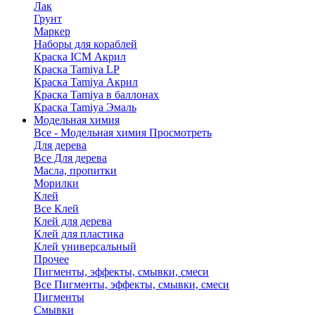
Лак
Грунт
Маркер
Наборы для кораблей
Краска ICM Акрил
Краска Tamiya LP
Краска Tamiya Акрил
Краска Tamiya в баллонах
Краска Tamiya Эмаль
Модельная химия
Все - Модельная химия
Просмотреть
Для дерева
Все Для дерева
Масла, пропитки
Морилки
Клей
Все Клей
Клей для дерева
Клей для пластика
Клей универсальный
Прочее
Пигменты, эффекты, смывки, смеси
Все Пигменты, эффекты, смывки, смеси
Пигменты
Смывки