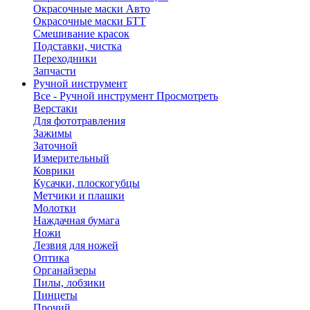
Окрасочные маски Авто
Окрасочные маски БТТ
Смешивание красок
Подставки, чистка
Переходники
Запчасти
Ручной инструмент
Все - Ручной инструмент
Просмотреть
Верстаки
Для фототравления
Зажимы
Заточной
Измерительный
Коврики
Кусачки, плоскогубцы
Метчики и плашки
Молотки
Наждачная бумага
Ножи
Лезвия для ножей
Оптика
Органайзеры
Пилы, лобзики
Пинцеты
Прочий