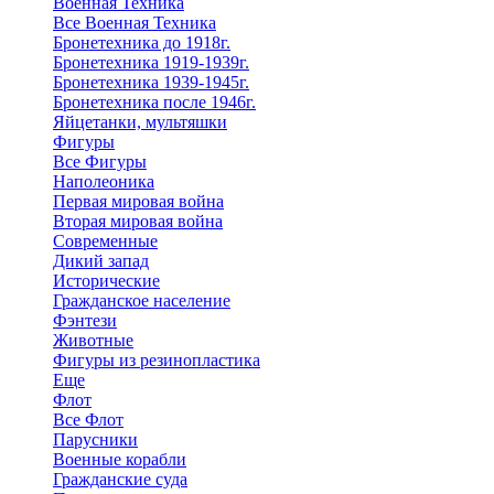
Военная Техника
Все Военная Техника
Бронетехника до 1918г.
Бронетехника 1919-1939г.
Бронетехника 1939-1945г.
Бронетехника после 1946г.
Яйцетанки, мультяшки
Фигуры
Все Фигуры
Наполеоника
Первая мировая война
Вторая мировая война
Современные
Дикий запад
Исторические
Гражданское население
Фэнтези
Животные
Фигуры из резинопластика
Еще
Флот
Все Флот
Парусники
Военные корабли
Гражданские суда