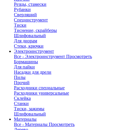
Резцы, стамески
Рубанки
Сверлящий
Специнструмент
Тиски
Тиснение, скрайберы
Шлифовальный
Для диорам
Стеки, крючки
Электроинструмент
Все - Электроинструмент
Просмотреть
Бормашины
Для пайки
Насадки для дрели
Пилы
Прочий
Расходники специальные
Расходники универсальные
Склейка
Станки
Тиски, зажимы
Шлифовальный
Материалы
Все - Материалы
Просмотреть
Дерево