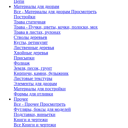
Цепи
Материалы для диорам
Все - Материалы для диорам
Просмотреть
Постройки
Трава статичная
Трава - Пучки, цветы, кочки, полоски, мох
Трава в листах, рулонах
Стволы деревьев
Кусты, ретикулят
Лиственные деревья
Хвойные деревья
Присыпки
Фолиаж
Земля, песок, грунт
Кирпичи, камни, булыжник
Листовые текстуры
Элементы для диорам
Материалы для постройки
Формы для отливки
Прочее
Все - Прочее
Просмотреть
Футляры, боксы для моделей
Подставки, виньетки
Книги и чертежи
Все Книги и чертежи