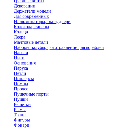
Гребные винты
Декорации
Держатели модели
Для современных
Иллюминаторы, окна, двери
Колокола, сирены
Кольца
Леера
Мачтовые детали
Наборы палубы, фототравление для кораблей
Нагели
Нити
Основания
Паруса
Петли
Пиллерсы
Помпы
Прочее
Пушечные порты
Пушки
Решетки
Рымы
Трапы
Фигуры
Фонари