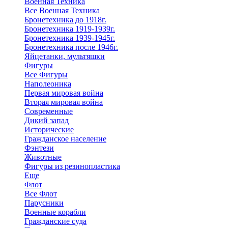
Военная Техника
Все Военная Техника
Бронетехника до 1918г.
Бронетехника 1919-1939г.
Бронетехника 1939-1945г.
Бронетехника после 1946г.
Яйцетанки, мультяшки
Фигуры
Все Фигуры
Наполеоника
Первая мировая война
Вторая мировая война
Современные
Дикий запад
Исторические
Гражданское население
Фэнтези
Животные
Фигуры из резинопластика
Еще
Флот
Все Флот
Парусники
Военные корабли
Гражданские суда