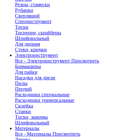
Резцы, стамески
Рубанки
Сверлящий
Специнструмент
Тиски
Тиснение, скрайберы
Шлифовальный
Для диорам
Стеки, крючки
Электроинструмент
Все - Электроинструмент
Просмотреть
Бормашины
Для пайки
Насадки для дрели
Пилы
Прочий
Расходники специальные
Расходники универсальные
Склейка
Станки
Тиски, зажимы
Шлифовальный
Материалы
Все - Материалы
Просмотреть
Дерево