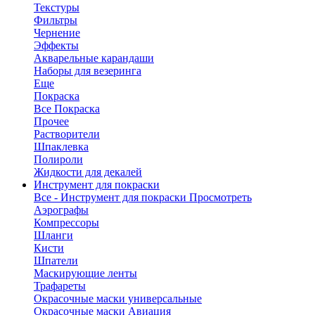
Текстуры
Фильтры
Чернение
Эффекты
Акварельные карандаши
Наборы для везеринга
Еще
Покраска
Все Покраска
Прочее
Растворители
Шпаклевка
Полироли
Жидкости для декалей
Инструмент для покраски
Все - Инструмент для покраски
Просмотреть
Аэрографы
Компрессоры
Шланги
Кисти
Шпатели
Маскирующие ленты
Трафареты
Окрасочные маски универсальные
Окрасочные маски Авиация