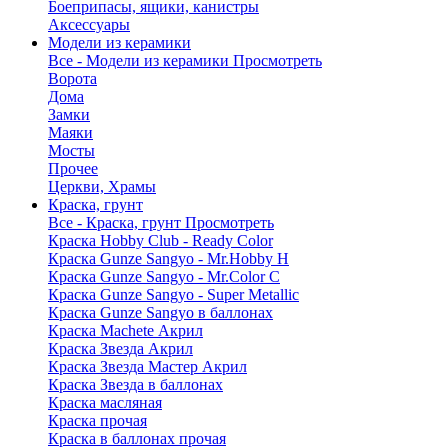
Боеприпасы, ящики, канистры
Аксессуары
Модели из керамики
Все - Модели из керамики
Просмотреть
Ворота
Дома
Замки
Маяки
Мосты
Прочее
Церкви, Храмы
Краска, грунт
Все - Краска, грунт
Просмотреть
Краска Hobby Club - Ready Color
Краска Gunze Sangyo - Mr.Hobby H
Краска Gunze Sangyo - Mr.Color C
Краска Gunze Sangyo - Super Metallic
Краска Gunze Sangyo в баллонах
Краска Machete Акрил
Краска Звезда Акрил
Краска Звезда Мастер Акрил
Краска Звезда в баллонах
Краска масляная
Краска прочая
Краска в баллонах прочая