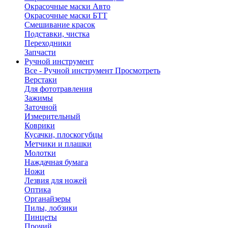
Окрасочные маски Авто
Окрасочные маски БТТ
Смешивание красок
Подставки, чистка
Переходники
Запчасти
Ручной инструмент
Все - Ручной инструмент
Просмотреть
Верстаки
Для фототравления
Зажимы
Заточной
Измерительный
Коврики
Кусачки, плоскогубцы
Метчики и плашки
Молотки
Наждачная бумага
Ножи
Лезвия для ножей
Оптика
Органайзеры
Пилы, лобзики
Пинцеты
Прочий