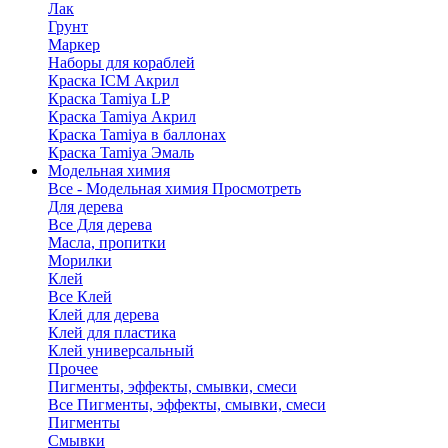
Лак
Грунт
Маркер
Наборы для кораблей
Краска ICM Акрил
Краска Tamiya LP
Краска Tamiya Акрил
Краска Tamiya в баллонах
Краска Tamiya Эмаль
Модельная химия
Все - Модельная химия
Просмотреть
Для дерева
Все Для дерева
Масла, пропитки
Морилки
Клей
Все Клей
Клей для дерева
Клей для пластика
Клей универсальный
Прочее
Пигменты, эффекты, смывки, смеси
Все Пигменты, эффекты, смывки, смеси
Пигменты
Смывки