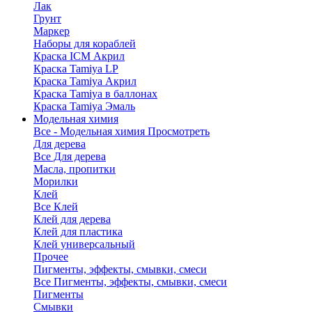
Лак
Грунт
Маркер
Наборы для кораблей
Краска ICM Акрил
Краска Tamiya LP
Краска Tamiya Акрил
Краска Tamiya в баллонах
Краска Tamiya Эмаль
Модельная химия
Все - Модельная химия
Просмотреть
Для дерева
Все Для дерева
Масла, пропитки
Морилки
Клей
Все Клей
Клей для дерева
Клей для пластика
Клей универсальный
Прочее
Пигменты, эффекты, смывки, смеси
Все Пигменты, эффекты, смывки, смеси
Пигменты
Смывки