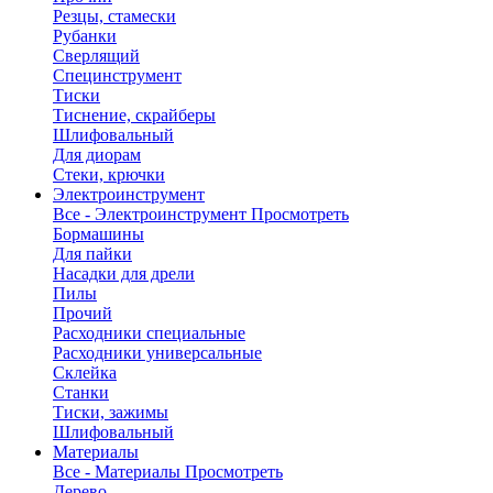
Резцы, стамески
Рубанки
Сверлящий
Специнструмент
Тиски
Тиснение, скрайберы
Шлифовальный
Для диорам
Стеки, крючки
Электроинструмент
Все - Электроинструмент
Просмотреть
Бормашины
Для пайки
Насадки для дрели
Пилы
Прочий
Расходники специальные
Расходники универсальные
Склейка
Станки
Тиски, зажимы
Шлифовальный
Материалы
Все - Материалы
Просмотреть
Дерево