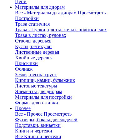
Цепи
Материалы для диорам
Все - Материалы для диорам
Просмотреть
Постройки
Трава статичная
Трава - Пучки, цветы, кочки, полоски, мох
Трава в листах, рулонах
Стволы деревьев
Кусты, ретикулят
Лиственные деревья
Хвойные деревья
Присыпки
Фолиаж
Земля, песок, грунт
Кирпичи, камни, булыжник
Листовые текстуры
Элементы для диорам
Материалы для постройки
Формы для отливки
Прочее
Все - Прочее
Просмотреть
Футляры, боксы для моделей
Подставки, виньетки
Книги и чертежи
Все Книги и чертежи