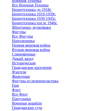
Военная Техника
Все Военная Техника
Бронетехника до 1918г.
Бронетехника 1919-1939г.
Бронетехника 1939-1945г.
Бронетехника после 1946г.
Яйцетанки, мультяшки
Фигуры
Все Фигуры
Наполеоника
Первая мировая война
Вторая мировая война
Современные
Дикий запад
Исторические
Гражданское население
Фэнтези
Животные
Фигуры из резинопластика
Еще
Флот
Все Флот
Парусники
Военные корабли
Гражданские суда