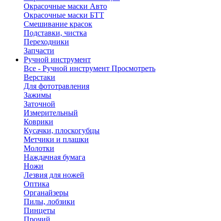
Окрасочные маски Авто
Окрасочные маски БТТ
Смешивание красок
Подставки, чистка
Переходники
Запчасти
Ручной инструмент
Все - Ручной инструмент
Просмотреть
Верстаки
Для фототравления
Зажимы
Заточной
Измерительный
Коврики
Кусачки, плоскогубцы
Метчики и плашки
Молотки
Наждачная бумага
Ножи
Лезвия для ножей
Оптика
Органайзеры
Пилы, лобзики
Пинцеты
Прочий