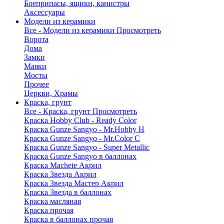
Боеприпасы, ящики, канистры
Аксессуары
Модели из керамики
Все - Модели из керамики
Просмотреть
Ворота
Дома
Замки
Маяки
Мосты
Прочее
Церкви, Храмы
Краска, грунт
Все - Краска, грунт
Просмотреть
Краска Hobby Club - Ready Color
Краска Gunze Sangyo - Mr.Hobby H
Краска Gunze Sangyo - Mr.Color C
Краска Gunze Sangyo - Super Metallic
Краска Gunze Sangyo в баллонах
Краска Machete Акрил
Краска Звезда Акрил
Краска Звезда Мастер Акрил
Краска Звезда в баллонах
Краска масляная
Краска прочая
Краска в баллонах прочая