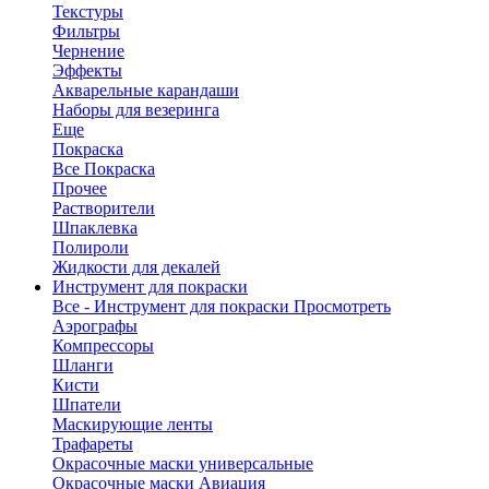
Текстуры
Фильтры
Чернение
Эффекты
Акварельные карандаши
Наборы для везеринга
Еще
Покраска
Все Покраска
Прочее
Растворители
Шпаклевка
Полироли
Жидкости для декалей
Инструмент для покраски
Все - Инструмент для покраски
Просмотреть
Аэрографы
Компрессоры
Шланги
Кисти
Шпатели
Маскирующие ленты
Трафареты
Окрасочные маски универсальные
Окрасочные маски Авиация