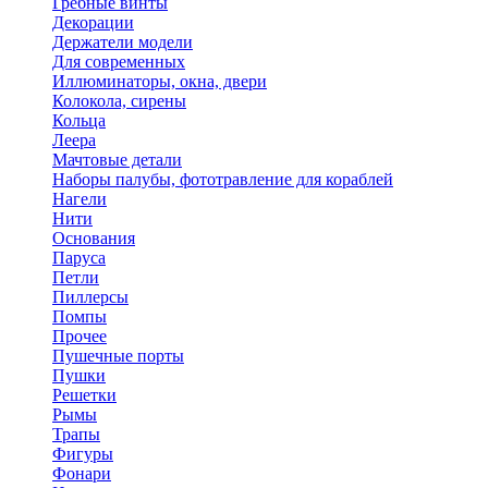
Гребные винты
Декорации
Держатели модели
Для современных
Иллюминаторы, окна, двери
Колокола, сирены
Кольца
Леера
Мачтовые детали
Наборы палубы, фототравление для кораблей
Нагели
Нити
Основания
Паруса
Петли
Пиллерсы
Помпы
Прочее
Пушечные порты
Пушки
Решетки
Рымы
Трапы
Фигуры
Фонари