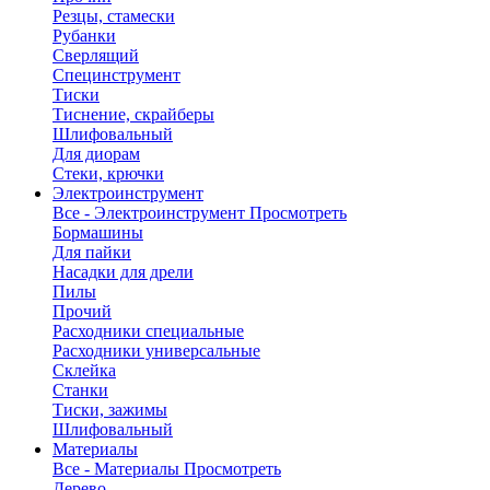
Резцы, стамески
Рубанки
Сверлящий
Специнструмент
Тиски
Тиснение, скрайберы
Шлифовальный
Для диорам
Стеки, крючки
Электроинструмент
Все - Электроинструмент
Просмотреть
Бормашины
Для пайки
Насадки для дрели
Пилы
Прочий
Расходники специальные
Расходники универсальные
Склейка
Станки
Тиски, зажимы
Шлифовальный
Материалы
Все - Материалы
Просмотреть
Дерево