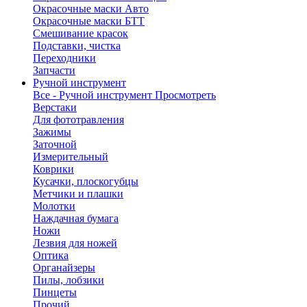
Окрасочные маски Авто
Окрасочные маски БТТ
Смешивание красок
Подставки, чистка
Переходники
Запчасти
Ручной инструмент
Все - Ручной инструмент
Просмотреть
Верстаки
Для фототравления
Зажимы
Заточной
Измерительный
Коврики
Кусачки, плоскогубцы
Метчики и плашки
Молотки
Наждачная бумага
Ножи
Лезвия для ножей
Оптика
Органайзеры
Пилы, лобзики
Пинцеты
Прочий