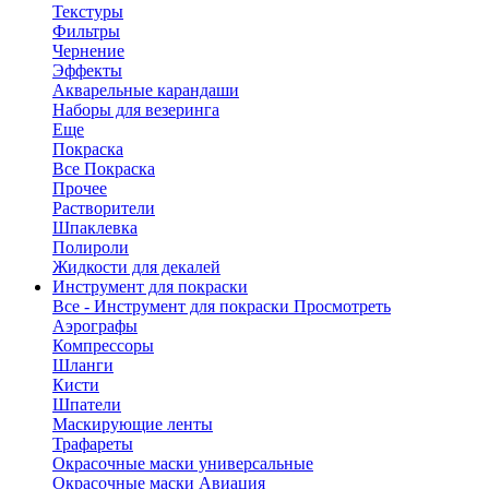
Текстуры
Фильтры
Чернение
Эффекты
Акварельные карандаши
Наборы для везеринга
Еще
Покраска
Все Покраска
Прочее
Растворители
Шпаклевка
Полироли
Жидкости для декалей
Инструмент для покраски
Все - Инструмент для покраски
Просмотреть
Аэрографы
Компрессоры
Шланги
Кисти
Шпатели
Маскирующие ленты
Трафареты
Окрасочные маски универсальные
Окрасочные маски Авиация