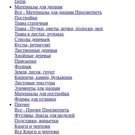
Цепи
Материалы для диорам
Все - Материалы для диорам
Просмотреть
Постройки
Трава статичная
Трава - Пучки, цветы, кочки, полоски, мох
Трава в листах, рулонах
Стволы деревьев
Кусты, ретикулят
Лиственные деревья
Хвойные деревья
Присыпки
Фолиаж
Земля, песок, грунт
Кирпичи, камни, булыжник
Листовые текстуры
Элементы для диорам
Материалы для постройки
Формы для отливки
Прочее
Все - Прочее
Просмотреть
Футляры, боксы для моделей
Подставки, виньетки
Книги и чертежи
Все Книги и чертежи