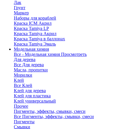
Лак
Грунт
Маркер
Наборы для кораблей
Краска ICM Акрил
Краска Tamiya LP
Краска Tamiya Акрил
Краска Tamiya в баллонах
Краска Tamiya Эмаль
Модельная химия
Все - Модельная химия
Просмотреть
Для дерева
Все Для дерева
Масла, пропитки
Морилки
Клей
Все Клей
Клей для дерева
Клей для пластика
Клей универсальный
Прочее
Пигменты, эффекты, смывки, смеси
Все Пигменты, эффекты, смывки, смеси
Пигменты
Смывки