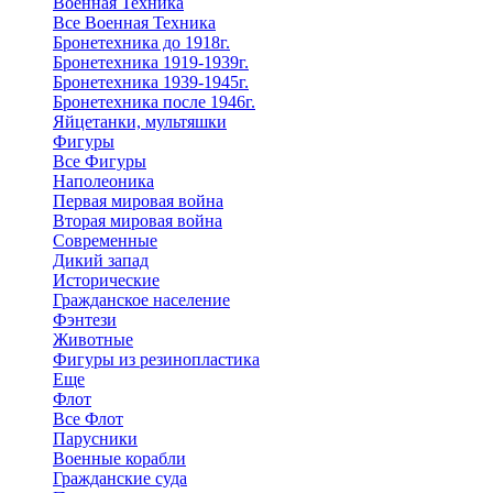
Военная Техника
Все Военная Техника
Бронетехника до 1918г.
Бронетехника 1919-1939г.
Бронетехника 1939-1945г.
Бронетехника после 1946г.
Яйцетанки, мультяшки
Фигуры
Все Фигуры
Наполеоника
Первая мировая война
Вторая мировая война
Современные
Дикий запад
Исторические
Гражданское население
Фэнтези
Животные
Фигуры из резинопластика
Еще
Флот
Все Флот
Парусники
Военные корабли
Гражданские суда