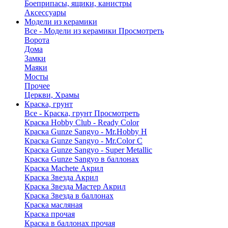
Боеприпасы, ящики, канистры
Аксессуары
Модели из керамики
Все - Модели из керамики
Просмотреть
Ворота
Дома
Замки
Маяки
Мосты
Прочее
Церкви, Храмы
Краска, грунт
Все - Краска, грунт
Просмотреть
Краска Hobby Club - Ready Color
Краска Gunze Sangyo - Mr.Hobby H
Краска Gunze Sangyo - Mr.Color C
Краска Gunze Sangyo - Super Metallic
Краска Gunze Sangyo в баллонах
Краска Machete Акрил
Краска Звезда Акрил
Краска Звезда Мастер Акрил
Краска Звезда в баллонах
Краска масляная
Краска прочая
Краска в баллонах прочая