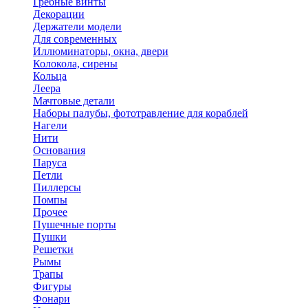
Гребные винты
Декорации
Держатели модели
Для современных
Иллюминаторы, окна, двери
Колокола, сирены
Кольца
Леера
Мачтовые детали
Наборы палубы, фототравление для кораблей
Нагели
Нити
Основания
Паруса
Петли
Пиллерсы
Помпы
Прочее
Пушечные порты
Пушки
Решетки
Рымы
Трапы
Фигуры
Фонари