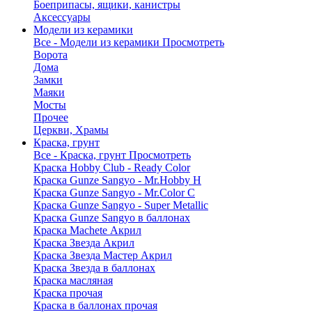
Боеприпасы, ящики, канистры
Аксессуары
Модели из керамики
Все - Модели из керамики
Просмотреть
Ворота
Дома
Замки
Маяки
Мосты
Прочее
Церкви, Храмы
Краска, грунт
Все - Краска, грунт
Просмотреть
Краска Hobby Club - Ready Color
Краска Gunze Sangyo - Mr.Hobby H
Краска Gunze Sangyo - Mr.Color C
Краска Gunze Sangyo - Super Metallic
Краска Gunze Sangyo в баллонах
Краска Machete Акрил
Краска Звезда Акрил
Краска Звезда Мастер Акрил
Краска Звезда в баллонах
Краска масляная
Краска прочая
Краска в баллонах прочая