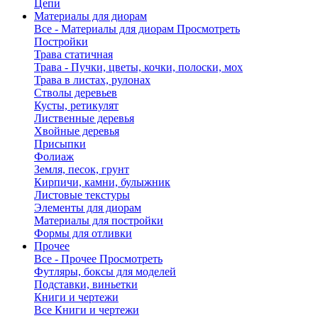
Цепи
Материалы для диорам
Все - Материалы для диорам
Просмотреть
Постройки
Трава статичная
Трава - Пучки, цветы, кочки, полоски, мох
Трава в листах, рулонах
Стволы деревьев
Кусты, ретикулят
Лиственные деревья
Хвойные деревья
Присыпки
Фолиаж
Земля, песок, грунт
Кирпичи, камни, булыжник
Листовые текстуры
Элементы для диорам
Материалы для постройки
Формы для отливки
Прочее
Все - Прочее
Просмотреть
Футляры, боксы для моделей
Подставки, виньетки
Книги и чертежи
Все Книги и чертежи