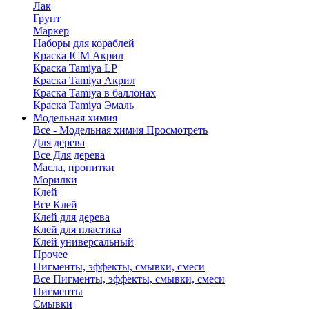
Лак
Грунт
Маркер
Наборы для кораблей
Краска ICM Акрил
Краска Tamiya LP
Краска Tamiya Акрил
Краска Tamiya в баллонах
Краска Tamiya Эмаль
Модельная химия
Все - Модельная химия
Просмотреть
Для дерева
Все Для дерева
Масла, пропитки
Морилки
Клей
Все Клей
Клей для дерева
Клей для пластика
Клей универсальный
Прочее
Пигменты, эффекты, смывки, смеси
Все Пигменты, эффекты, смывки, смеси
Пигменты
Смывки