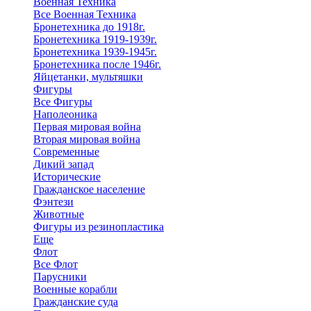
Военная Техника
Все Военная Техника
Бронетехника до 1918г.
Бронетехника 1919-1939г.
Бронетехника 1939-1945г.
Бронетехника после 1946г.
Яйцетанки, мультяшки
Фигуры
Все Фигуры
Наполеоника
Первая мировая война
Вторая мировая война
Современные
Дикий запад
Исторические
Гражданское население
Фэнтези
Животные
Фигуры из резинопластика
Еще
Флот
Все Флот
Парусники
Военные корабли
Гражданские суда