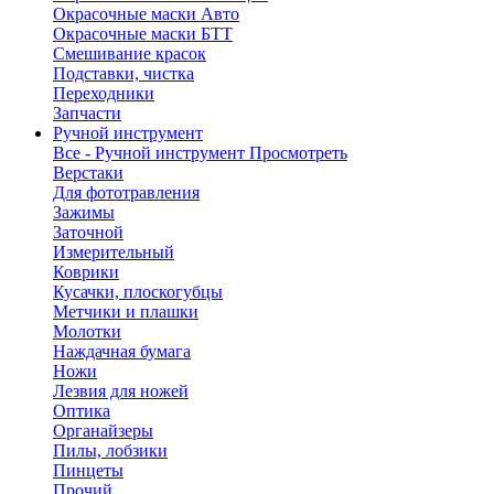
Окрасочные маски Авто
Окрасочные маски БТТ
Смешивание красок
Подставки, чистка
Переходники
Запчасти
Ручной инструмент
Все - Ручной инструмент
Просмотреть
Верстаки
Для фототравления
Зажимы
Заточной
Измерительный
Коврики
Кусачки, плоскогубцы
Метчики и плашки
Молотки
Наждачная бумага
Ножи
Лезвия для ножей
Оптика
Органайзеры
Пилы, лобзики
Пинцеты
Прочий