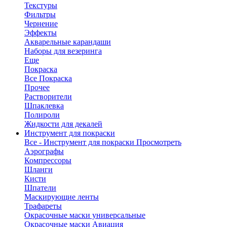
Текстуры
Фильтры
Чернение
Эффекты
Акварельные карандаши
Наборы для везеринга
Еще
Покраска
Все Покраска
Прочее
Растворители
Шпаклевка
Полироли
Жидкости для декалей
Инструмент для покраски
Все - Инструмент для покраски
Просмотреть
Аэрографы
Компрессоры
Шланги
Кисти
Шпатели
Маскирующие ленты
Трафареты
Окрасочные маски универсальные
Окрасочные маски Авиация