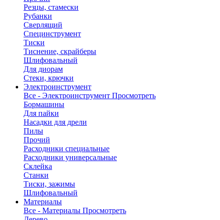
Резцы, стамески
Рубанки
Сверлящий
Специнструмент
Тиски
Тиснение, скрайберы
Шлифовальный
Для диорам
Стеки, крючки
Электроинструмент
Все - Электроинструмент
Просмотреть
Бормашины
Для пайки
Насадки для дрели
Пилы
Прочий
Расходники специальные
Расходники универсальные
Склейка
Станки
Тиски, зажимы
Шлифовальный
Материалы
Все - Материалы
Просмотреть
Дерево