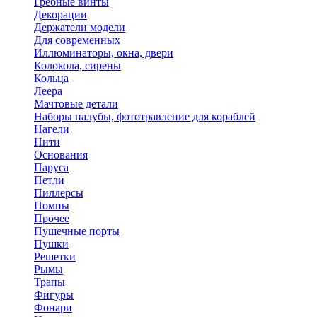
Гребные винты
Декорации
Держатели модели
Для современных
Иллюминаторы, окна, двери
Колокола, сирены
Кольца
Леера
Мачтовые детали
Наборы палубы, фототравление для кораблей
Нагели
Нити
Основания
Паруса
Петли
Пиллерсы
Помпы
Прочее
Пушечные порты
Пушки
Решетки
Рымы
Трапы
Фигуры
Фонари