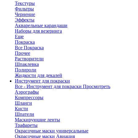
Текстуры
Фильтры
Чернение
Эффекты
Акварельные карандаши
Наборы для везеринга
Еще
Покраска
Все Покраска
Прочее
Растворители
Шпаклевка
Полироли
Жидкости для декалей
Инструмент для покраски
Все - Инструмент для покраски
Просмотреть
Аэрографы
Компрессоры
Шланги
Кисти
Шпатели
Маскирующие ленты
Трафареты
Окрасочные маски универсальные
Окрасочные маски Авиация