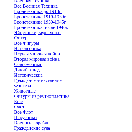
Военная Техника
Все Военная Техника
Бронетехника до 1918г.
Бронетехника 1919-1939г.
Бронетехника 1939-1945г.
Бронетехника после 1946г.
Яйцетанки, мультяшки
Фигуры
Все Фигуры
Наполеоника
Первая мировая война
Вторая мировая война
Современные
Дикий запад
Исторические
Гражданское население
Фэнтези
Животные
Фигуры из резинопластика
Еще
Флот
Все Флот
Парусники
Военные корабли
Гражданские суда