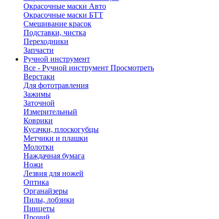
Окрасочные маски Авто
Окрасочные маски БТТ
Смешивание красок
Подставки, чистка
Переходники
Запчасти
Ручной инструмент
Все - Ручной инструмент
Просмотреть
Верстаки
Для фототравления
Зажимы
Заточной
Измерительный
Коврики
Кусачки, плоскогубцы
Метчики и плашки
Молотки
Наждачная бумага
Ножи
Лезвия для ножей
Оптика
Органайзеры
Пилы, лобзики
Пинцеты
Прочий