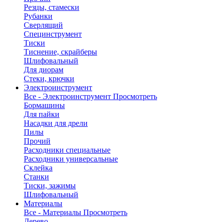
Резцы, стамески
Рубанки
Сверлящий
Специнструмент
Тиски
Тиснение, скрайберы
Шлифовальный
Для диорам
Стеки, крючки
Электроинструмент
Все - Электроинструмент
Просмотреть
Бормашины
Для пайки
Насадки для дрели
Пилы
Прочий
Расходники специальные
Расходники универсальные
Склейка
Станки
Тиски, зажимы
Шлифовальный
Материалы
Все - Материалы
Просмотреть
Дерево