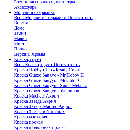
Боеприпасы, ящики, канистры
Аксессуары
Модели из керамики
Все - Модели из керамики
Просмотреть
Ворота
Дома
Замки
Маяки
Мосты
Прочее
Церкви, Храмы
Краска, грунт
Все - Краска, грунт
Просмотреть
Краска Hobby Club - Ready Color
Краска Gunze Sangyo - Mr.Hobby H
Краска Gunze Sangyo - Mr.Color C
Краска Gunze Sangyo - Super Metallic
Краска Gunze Sangyo в баллонах
Краска Machete Акрил
Краска Звезда Акрил
Краска Звезда Мастер Акрил
Краска Звезда в баллонах
Краска масляная
Краска прочая
Краска в баллонах прочая