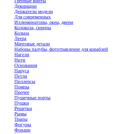
Гребные винты
Декорации
Держатели модели
Для современных
Иллюминаторы, окна, двери
Колокола, сирены
Кольца
Леера
Мачтовые детали
Наборы палубы, фототравление для кораблей
Нагели
Нити
Основания
Паруса
Петли
Пиллерсы
Помпы
Прочее
Пушечные порты
Пушки
Решетки
Рымы
Трапы
Фигуры
Фонари