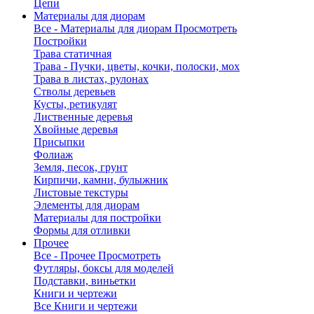
Цепи
Материалы для диорам
Все - Материалы для диорам
Просмотреть
Постройки
Трава статичная
Трава - Пучки, цветы, кочки, полоски, мох
Трава в листах, рулонах
Стволы деревьев
Кусты, ретикулят
Лиственные деревья
Хвойные деревья
Присыпки
Фолиаж
Земля, песок, грунт
Кирпичи, камни, булыжник
Листовые текстуры
Элементы для диорам
Материалы для постройки
Формы для отливки
Прочее
Все - Прочее
Просмотреть
Футляры, боксы для моделей
Подставки, виньетки
Книги и чертежи
Все Книги и чертежи