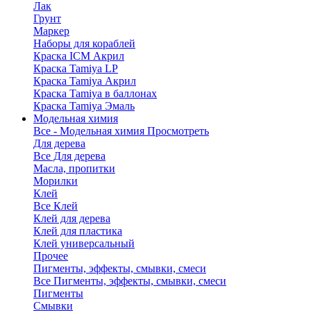
Лак
Грунт
Маркер
Наборы для кораблей
Краска ICM Акрил
Краска Tamiya LP
Краска Tamiya Акрил
Краска Tamiya в баллонах
Краска Tamiya Эмаль
Модельная химия
Все - Модельная химия
Просмотреть
Для дерева
Все Для дерева
Масла, пропитки
Морилки
Клей
Все Клей
Клей для дерева
Клей для пластика
Клей универсальный
Прочее
Пигменты, эффекты, смывки, смеси
Все Пигменты, эффекты, смывки, смеси
Пигменты
Смывки