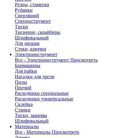
Резцы, стамески
Рубанки
Сверлящий
Специнструмент
Тиски
Тиснение, скрайберы
Шлифовальный
Для диорам
Стеки, крючки
Электроинструмент
Все - Электроинструмент
Просмотреть
Бормашины
Для пайки
Насадки для дрели
Пилы
Прочий
Расходники специальные
Расходники универсальные
Склейка
Станки
Тиски, зажимы
Шлифовальный
Материалы
Все - Материалы
Просмотреть
Дерево