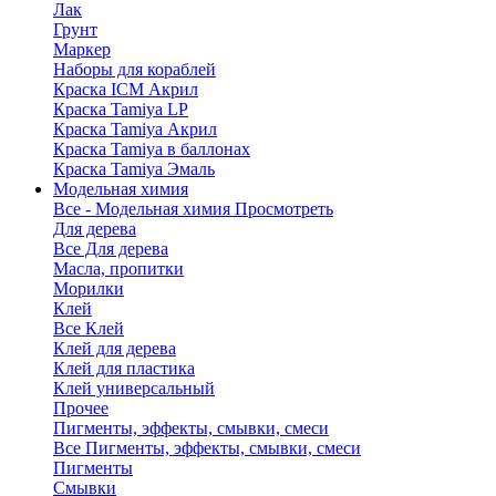
Лак
Грунт
Маркер
Наборы для кораблей
Краска ICM Акрил
Краска Tamiya LP
Краска Tamiya Акрил
Краска Tamiya в баллонах
Краска Tamiya Эмаль
Модельная химия
Все - Модельная химия
Просмотреть
Для дерева
Все Для дерева
Масла, пропитки
Морилки
Клей
Все Клей
Клей для дерева
Клей для пластика
Клей универсальный
Прочее
Пигменты, эффекты, смывки, смеси
Все Пигменты, эффекты, смывки, смеси
Пигменты
Смывки