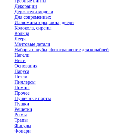
Гребные винты
Декорации
Держатели модели
Для современных
Иллюминаторы, окна, двери
Колокола, сирены
Кольца
Леера
Мачтовые детали
Наборы палубы, фототравление для кораблей
Нагели
Нити
Основания
Паруса
Петли
Пиллерсы
Помпы
Прочее
Пушечные порты
Пушки
Решетки
Рымы
Трапы
Фигуры
Фонари