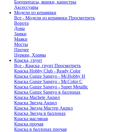
Боеприпасы, ящики, канистры
Аксессуары
Модели из керамики
Все - Модели из керамики
Просмотреть
Ворота
Дома
Замки
Маяки
Мосты
Прочее
Церкви, Храмы
Краска, грунт
Все - Краска, грунт
Просмотреть
Краска Hobby Club - Ready Color
Краска Gunze Sangyo - Mr.Hobby H
Краска Gunze Sangyo - Mr.Color C
Краска Gunze Sangyo - Super Metallic
Краска Gunze Sangyo в баллонах
Краска Machete Акрил
Краска Звезда Акрил
Краска Звезда Мастер Акрил
Краска Звезда в баллонах
Краска масляная
Краска прочая
Краска в баллонах прочая