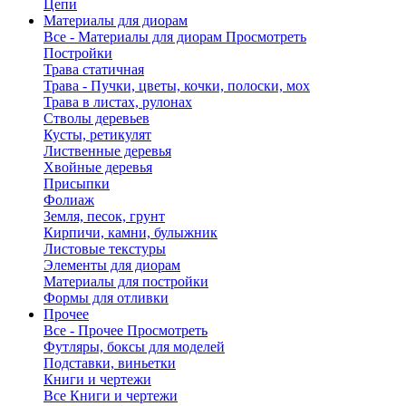
Цепи
Материалы для диорам
Все - Материалы для диорам
Просмотреть
Постройки
Трава статичная
Трава - Пучки, цветы, кочки, полоски, мох
Трава в листах, рулонах
Стволы деревьев
Кусты, ретикулят
Лиственные деревья
Хвойные деревья
Присыпки
Фолиаж
Земля, песок, грунт
Кирпичи, камни, булыжник
Листовые текстуры
Элементы для диорам
Материалы для постройки
Формы для отливки
Прочее
Все - Прочее
Просмотреть
Футляры, боксы для моделей
Подставки, виньетки
Книги и чертежи
Все Книги и чертежи