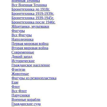
Военная Техника
Все Военная Техника
Бронетехника до 1918г.
Бронетехника 1919-1939г.
Бронетехника 1939-1945г.
Бронетехника после 1946г.
Яйцетанки, мультяшки
Фигуры
Все Фигуры
Наполеоника
Первая мировая война
Вторая мировая война
Современные
Дикий запад
Исторические
Гражданское население
Фэнтези
Животные
Фигуры из резинопластика
Еще
Флот
Все Флот
Парусники
Военные корабли
Гражданские суда