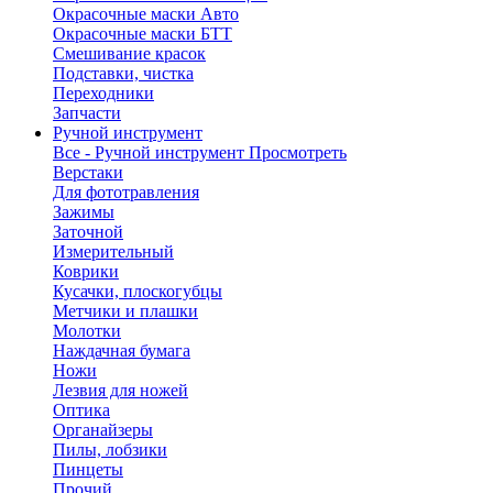
Окрасочные маски Авто
Окрасочные маски БТТ
Смешивание красок
Подставки, чистка
Переходники
Запчасти
Ручной инструмент
Все - Ручной инструмент
Просмотреть
Верстаки
Для фототравления
Зажимы
Заточной
Измерительный
Коврики
Кусачки, плоскогубцы
Метчики и плашки
Молотки
Наждачная бумага
Ножи
Лезвия для ножей
Оптика
Органайзеры
Пилы, лобзики
Пинцеты
Прочий