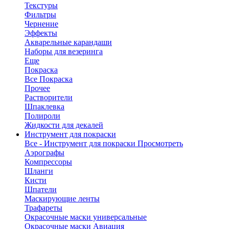
Текстуры
Фильтры
Чернение
Эффекты
Акварельные карандаши
Наборы для везеринга
Еще
Покраска
Все Покраска
Прочее
Растворители
Шпаклевка
Полироли
Жидкости для декалей
Инструмент для покраски
Все - Инструмент для покраски
Просмотреть
Аэрографы
Компрессоры
Шланги
Кисти
Шпатели
Маскирующие ленты
Трафареты
Окрасочные маски универсальные
Окрасочные маски Авиация