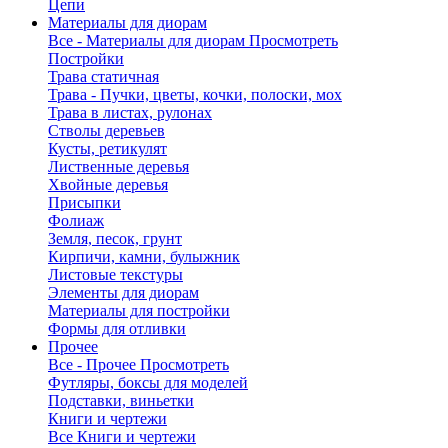
Цепи
Материалы для диорам
Все - Материалы для диорам
Просмотреть
Постройки
Трава статичная
Трава - Пучки, цветы, кочки, полоски, мох
Трава в листах, рулонах
Стволы деревьев
Кусты, ретикулят
Лиственные деревья
Хвойные деревья
Присыпки
Фолиаж
Земля, песок, грунт
Кирпичи, камни, булыжник
Листовые текстуры
Элементы для диорам
Материалы для постройки
Формы для отливки
Прочее
Все - Прочее
Просмотреть
Футляры, боксы для моделей
Подставки, виньетки
Книги и чертежи
Все Книги и чертежи