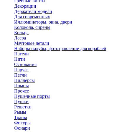
Гребные винты
Декорации
Держатели модели
Для современных
Иллюминаторы, окна, двери
Колокола, сирены
Кольца
Леера
Мачтовые детали
Наборы палубы, фототравление для кораблей
Нагели
Нити
Основания
Паруса
Петли
Пиллерсы
Помпы
Прочее
Пушечные порты
Пушки
Решетки
Рымы
Трапы
Фигуры
Фонари