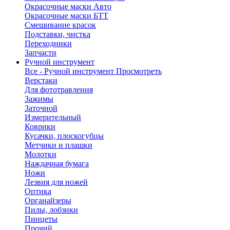
Окрасочные маски Авто
Окрасочные маски БТТ
Смешивание красок
Подставки, чистка
Переходники
Запчасти
Ручной инструмент
Все - Ручной инструмент
Просмотреть
Верстаки
Для фототравления
Зажимы
Заточной
Измерительный
Коврики
Кусачки, плоскогубцы
Метчики и плашки
Молотки
Наждачная бумага
Ножи
Лезвия для ножей
Оптика
Органайзеры
Пилы, лобзики
Пинцеты
Прочий