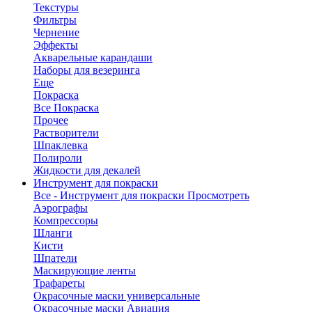
Текстуры
Фильтры
Чернение
Эффекты
Акварельные карандаши
Наборы для везеринга
Еще
Покраска
Все Покраска
Прочее
Растворители
Шпаклевка
Полироли
Жидкости для декалей
Инструмент для покраски
Все - Инструмент для покраски
Просмотреть
Аэрографы
Компрессоры
Шланги
Кисти
Шпатели
Маскирующие ленты
Трафареты
Окрасочные маски универсальные
Окрасочные маски Авиация