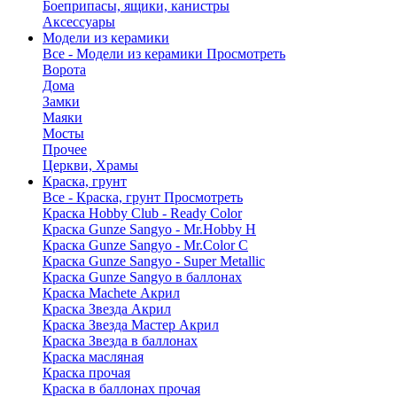
Боеприпасы, ящики, канистры
Аксессуары
Модели из керамики
Все - Модели из керамики
Просмотреть
Ворота
Дома
Замки
Маяки
Мосты
Прочее
Церкви, Храмы
Краска, грунт
Все - Краска, грунт
Просмотреть
Краска Hobby Club - Ready Color
Краска Gunze Sangyo - Mr.Hobby H
Краска Gunze Sangyo - Mr.Color C
Краска Gunze Sangyo - Super Metallic
Краска Gunze Sangyo в баллонах
Краска Machete Акрил
Краска Звезда Акрил
Краска Звезда Мастер Акрил
Краска Звезда в баллонах
Краска масляная
Краска прочая
Краска в баллонах прочая