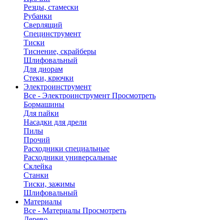
Резцы, стамески
Рубанки
Сверлящий
Специнструмент
Тиски
Тиснение, скрайберы
Шлифовальный
Для диорам
Стеки, крючки
Электроинструмент
Все - Электроинструмент
Просмотреть
Бормашины
Для пайки
Насадки для дрели
Пилы
Прочий
Расходники специальные
Расходники универсальные
Склейка
Станки
Тиски, зажимы
Шлифовальный
Материалы
Все - Материалы
Просмотреть
Дерево