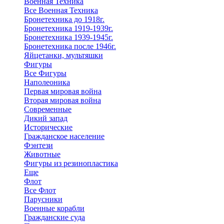
Военная Техника
Все Военная Техника
Бронетехника до 1918г.
Бронетехника 1919-1939г.
Бронетехника 1939-1945г.
Бронетехника после 1946г.
Яйцетанки, мультяшки
Фигуры
Все Фигуры
Наполеоника
Первая мировая война
Вторая мировая война
Современные
Дикий запад
Исторические
Гражданское население
Фэнтези
Животные
Фигуры из резинопластика
Еще
Флот
Все Флот
Парусники
Военные корабли
Гражданские суда