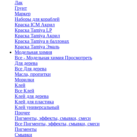
Лак
Грунт
Маркер
Наборы для кораблей
Краска ICM Акрил
Краска Tamiya LP
Краска Tamiya Акрил
Краска Tamiya в баллонах
Краска Tamiya Эмаль
Модельная химия
Все - Модельная химия
Просмотреть
Для дерева
Все Для дерева
Масла, пропитки
Морилки
Клей
Все Клей
Клей для дерева
Клей для пластика
Клей универсальный
Прочее
Пигменты, эффекты, смывки, смеси
Все Пигменты, эффекты, смывки, смеси
Пигменты
Смывки