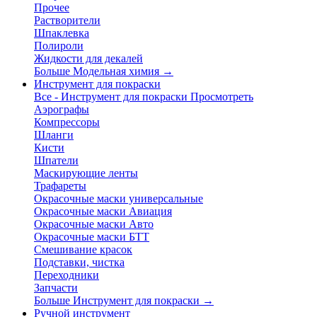
Прочее
Растворители
Шпаклевка
Полироли
Жидкости для декалей
Больше Модельная химия
→
Инструмент для покраски
Все - Инструмент для покраски
Просмотреть
Аэрографы
Компрессоры
Шланги
Кисти
Шпатели
Маскирующие ленты
Трафареты
Окрасочные маски универсальные
Окрасочные маски Авиация
Окрасочные маски Авто
Окрасочные маски БТТ
Смешивание красок
Подставки, чистка
Переходники
Запчасти
Больше Инструмент для покраски
→
Ручной инструмент