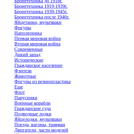
Бронетехника до 1918г.
Бронетехника 1919-1939г.
Бронетехника 1939-1945г.
Бронетехника после 1946г.
Яйцетанки, мультяшки
Фигуры
Наполеоника
Первая мировая война
Вторая мировая война
Современные
Дикий запад
Исторические
Гражданское население
Фэнтези
Животные
Фигуры из резинопластика
Еще
Флот
Парусники
Военные корабли
Гражданские суда
Подводные лодки
Яйцелодки, мультяшки
Поезда, вагоны, травмаи
Двигатели, части моделей