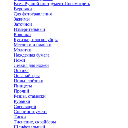
Все - Ручной инструмент
Просмотреть
Верстаки
Для фототравления
Зажимы
Заточной
Измерительный
Коврики
Кусачки, плоскогубцы
Метчики и плашки
Молотки
Наждачная бумага
Ножи
Лезвия для ножей
Оптика
Органайзеры
Пилы, лобзики
Пинцеты
Прочий
Резцы, стамески
Рубанки
Сверлящий
Специнструмент
Тиски
Тиснение, скрайберы
Шлифовальный