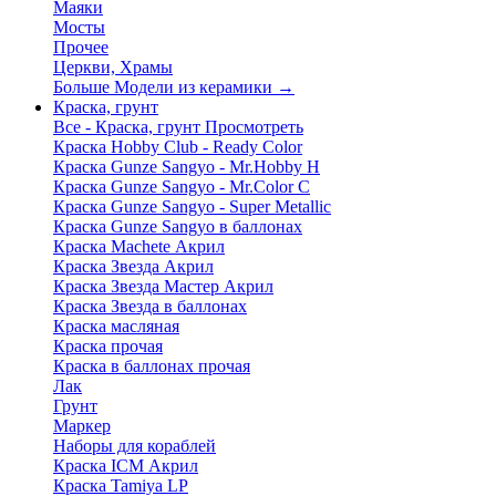
Маяки
Мосты
Прочее
Церкви, Храмы
Больше Модели из керамики
→
Краска, грунт
Все - Краска, грунт
Просмотреть
Краска Hobby Club - Ready Color
Краска Gunze Sangyo - Mr.Hobby H
Краска Gunze Sangyo - Mr.Color C
Краска Gunze Sangyo - Super Metallic
Краска Gunze Sangyo в баллонах
Краска Machete Акрил
Краска Звезда Акрил
Краска Звезда Мастер Акрил
Краска Звезда в баллонах
Краска масляная
Краска прочая
Краска в баллонах прочая
Лак
Грунт
Маркер
Наборы для кораблей
Краска ICM Акрил
Краска Tamiya LP