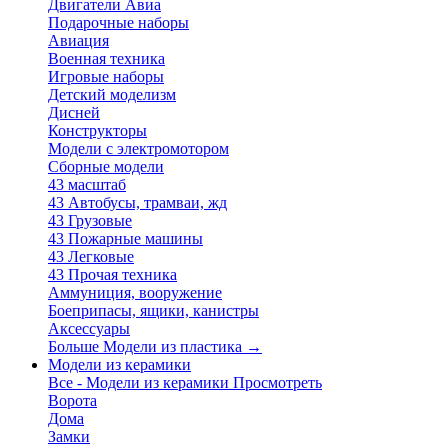
Двигатели Авиа
Подарочные наборы
Авиация
Военная техника
Игровые наборы
Детский моделизм
Дисней
Конструкторы
Модели с электромотором
Сборные модели
43 масштаб
43 Автобусы, трамваи, жд
43 Грузовые
43 Пожарные машины
43 Легковые
43 Прочая техника
Аммуниция, вооружение
Боеприпасы, ящики, канистры
Аксессуары
Больше Модели из пластика
→
Модели из керамики
Все - Модели из керамики
Просмотреть
Ворота
Дома
Замки