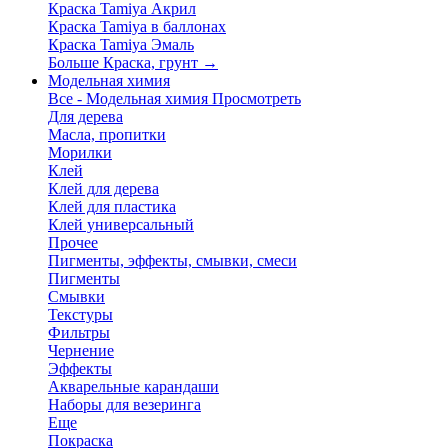
Краска Tamiya Акрил
Краска Tamiya в баллонах
Краска Tamiya Эмаль
Больше Краска, грунт
→
Модельная химия
Все - Модельная химия
Просмотреть
Для дерева
Масла, пропитки
Морилки
Клей
Клей для дерева
Клей для пластика
Клей универсальный
Прочее
Пигменты, эффекты, смывки, смеси
Пигменты
Смывки
Текстуры
Фильтры
Чернение
Эффекты
Акварельные карандаши
Наборы для везеринга
Еще
Покраска