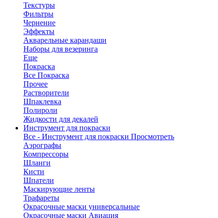
Текстуры
Фильтры
Чернение
Эффекты
Акварельные карандаши
Наборы для везеринга
Еще
Покраска
Все Покраска
Прочее
Растворители
Шпаклевка
Полироли
Жидкости для декалей
Инструмент для покраски
Все - Инструмент для покраски
Просмотреть
Аэрографы
Компрессоры
Шланги
Кисти
Шпатели
Маскирующие ленты
Трафареты
Окрасочные маски универсальные
Окрасочные маски Авиация