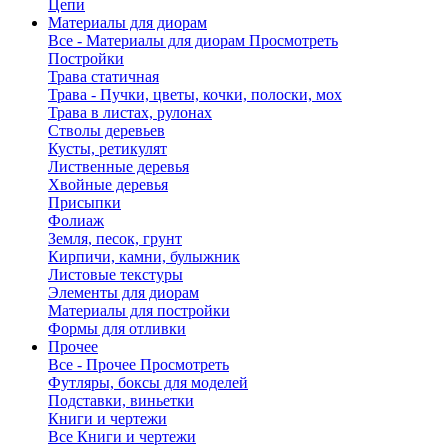
Цепи
Материалы для диорам
Все - Материалы для диорам
Просмотреть
Постройки
Трава статичная
Трава - Пучки, цветы, кочки, полоски, мох
Трава в листах, рулонах
Стволы деревьев
Кусты, ретикулят
Лиственные деревья
Хвойные деревья
Присыпки
Фолиаж
Земля, песок, грунт
Кирпичи, камни, булыжник
Листовые текстуры
Элементы для диорам
Материалы для постройки
Формы для отливки
Прочее
Все - Прочее
Просмотреть
Футляры, боксы для моделей
Подставки, виньетки
Книги и чертежи
Все Книги и чертежи