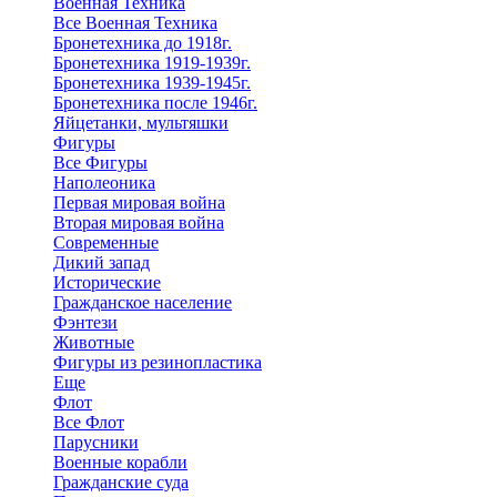
Военная Техника
Все Военная Техника
Бронетехника до 1918г.
Бронетехника 1919-1939г.
Бронетехника 1939-1945г.
Бронетехника после 1946г.
Яйцетанки, мультяшки
Фигуры
Все Фигуры
Наполеоника
Первая мировая война
Вторая мировая война
Современные
Дикий запад
Исторические
Гражданское население
Фэнтези
Животные
Фигуры из резинопластика
Еще
Флот
Все Флот
Парусники
Военные корабли
Гражданские суда