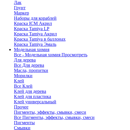
Лак
Грунт
Маркер
Наборы для кораблей
Краска ICM Акрил
Краска Tamiya LP
Краска Tamiya Акрил
Краска Tamiya в баллонах
Краска Tamiya Эмаль
Модельная химия
Все - Модельная химия
Просмотреть
Для дерева
Все Для дерева
Масла, пропитки
Морилки
Клей
Все Клей
Клей для дерева
Клей для пластика
Клей универсальный
Прочее
Пигменты, эффекты, смывки, смеси
Все Пигменты, эффекты, смывки, смеси
Пигменты
Смывки