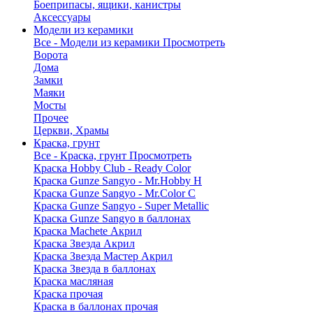
Боеприпасы, ящики, канистры
Аксессуары
Модели из керамики
Все - Модели из керамики
Просмотреть
Ворота
Дома
Замки
Маяки
Мосты
Прочее
Церкви, Храмы
Краска, грунт
Все - Краска, грунт
Просмотреть
Краска Hobby Club - Ready Color
Краска Gunze Sangyo - Mr.Hobby H
Краска Gunze Sangyo - Mr.Color C
Краска Gunze Sangyo - Super Metallic
Краска Gunze Sangyo в баллонах
Краска Machete Акрил
Краска Звезда Акрил
Краска Звезда Мастер Акрил
Краска Звезда в баллонах
Краска масляная
Краска прочая
Краска в баллонах прочая