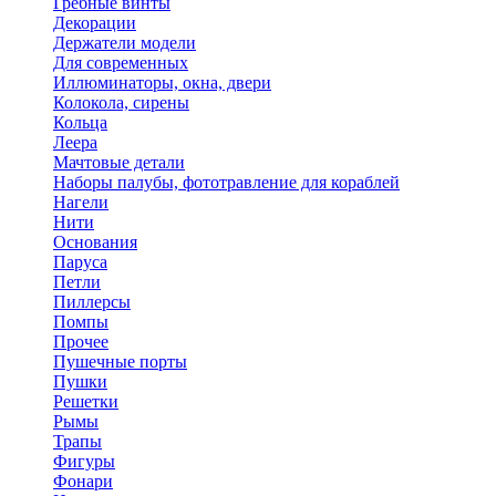
Гребные винты
Декорации
Держатели модели
Для современных
Иллюминаторы, окна, двери
Колокола, сирены
Кольца
Леера
Мачтовые детали
Наборы палубы, фототравление для кораблей
Нагели
Нити
Основания
Паруса
Петли
Пиллерсы
Помпы
Прочее
Пушечные порты
Пушки
Решетки
Рымы
Трапы
Фигуры
Фонари