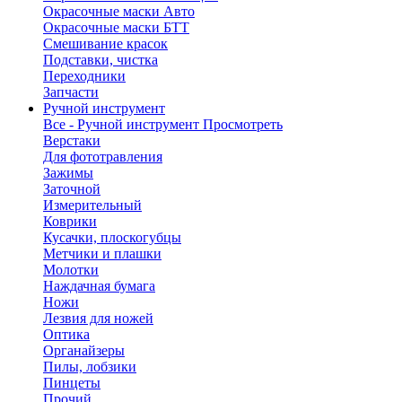
Окрасочные маски Авто
Окрасочные маски БТТ
Смешивание красок
Подставки, чистка
Переходники
Запчасти
Ручной инструмент
Все - Ручной инструмент
Просмотреть
Верстаки
Для фототравления
Зажимы
Заточной
Измерительный
Коврики
Кусачки, плоскогубцы
Метчики и плашки
Молотки
Наждачная бумага
Ножи
Лезвия для ножей
Оптика
Органайзеры
Пилы, лобзики
Пинцеты
Прочий