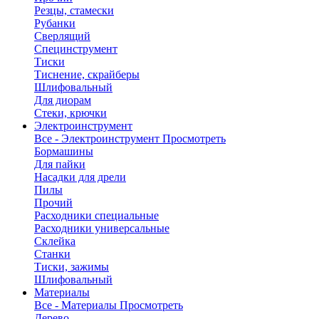
Резцы, стамески
Рубанки
Сверлящий
Специнструмент
Тиски
Тиснение, скрайберы
Шлифовальный
Для диорам
Стеки, крючки
Электроинструмент
Все - Электроинструмент
Просмотреть
Бормашины
Для пайки
Насадки для дрели
Пилы
Прочий
Расходники специальные
Расходники универсальные
Склейка
Станки
Тиски, зажимы
Шлифовальный
Материалы
Все - Материалы
Просмотреть
Дерево