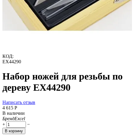
КОД:
EX44290
Набор ножей для резьбы по
дереву EX44290
Написать отзыв
4 615
Р
В наличии
Бренд
Excel
+
−
В корзину