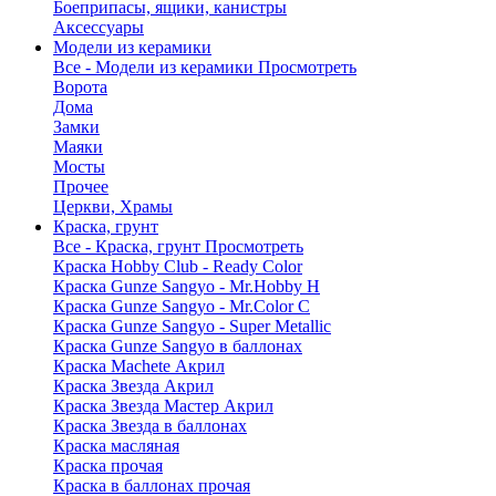
Боеприпасы, ящики, канистры
Аксессуары
Модели из керамики
Все - Модели из керамики
Просмотреть
Ворота
Дома
Замки
Маяки
Мосты
Прочее
Церкви, Храмы
Краска, грунт
Все - Краска, грунт
Просмотреть
Краска Hobby Club - Ready Color
Краска Gunze Sangyo - Mr.Hobby H
Краска Gunze Sangyo - Mr.Color C
Краска Gunze Sangyo - Super Metallic
Краска Gunze Sangyo в баллонах
Краска Machete Акрил
Краска Звезда Акрил
Краска Звезда Мастер Акрил
Краска Звезда в баллонах
Краска масляная
Краска прочая
Краска в баллонах прочая