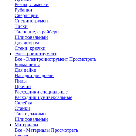
Резцы, стамески
Рубанки
Сверлящий
Специнструмент
Тиски
Тиснение, скрайберы
Шлифовальный
Для диорам
Стеки, крючки
Электроинструмент
Все - Электроинструмент
Просмотреть
Бормашины
Для пайки
Насадки для дрели
Пилы
Прочий
Расходники специальные
Расходники универсальные
Склейка
Станки
Тиски, зажимы
Шлифовальный
Материалы
Все - Материалы
Просмотреть
Дерево