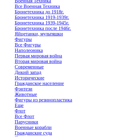
Военная Техника
Все Военная Техника
Бронетехника до 1918г.
Бронетехника 1919-1939г.
Бронетехника 1939-1945г.
Бронетехника после 1946г.
Яйцетанки, мультяшки
Фигуры
Все Фигуры
Наполеоника
Первая мировая война
Вторая мировая война
Современные
Дикий запад
Исторические
Гражданское население
Фэнтези
Животные
Фигуры из резинопластика
Еще
Флот
Все Флот
Парусники
Военные корабли
Гражданские суда