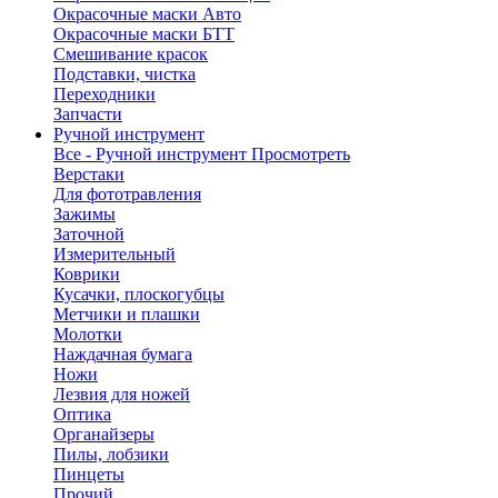
Окрасочные маски Авто
Окрасочные маски БТТ
Смешивание красок
Подставки, чистка
Переходники
Запчасти
Ручной инструмент
Все - Ручной инструмент
Просмотреть
Верстаки
Для фототравления
Зажимы
Заточной
Измерительный
Коврики
Кусачки, плоскогубцы
Метчики и плашки
Молотки
Наждачная бумага
Ножи
Лезвия для ножей
Оптика
Органайзеры
Пилы, лобзики
Пинцеты
Прочий