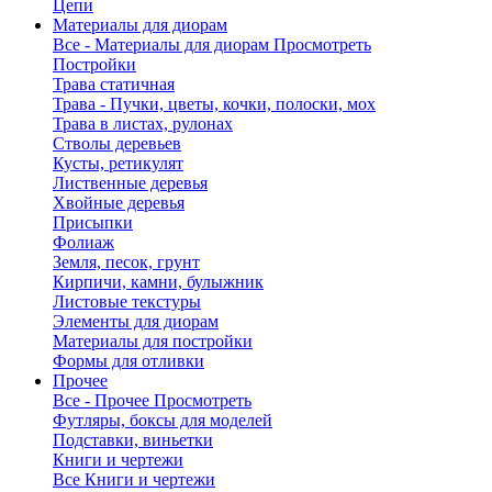
Цепи
Материалы для диорам
Все - Материалы для диорам
Просмотреть
Постройки
Трава статичная
Трава - Пучки, цветы, кочки, полоски, мох
Трава в листах, рулонах
Стволы деревьев
Кусты, ретикулят
Лиственные деревья
Хвойные деревья
Присыпки
Фолиаж
Земля, песок, грунт
Кирпичи, камни, булыжник
Листовые текстуры
Элементы для диорам
Материалы для постройки
Формы для отливки
Прочее
Все - Прочее
Просмотреть
Футляры, боксы для моделей
Подставки, виньетки
Книги и чертежи
Все Книги и чертежи