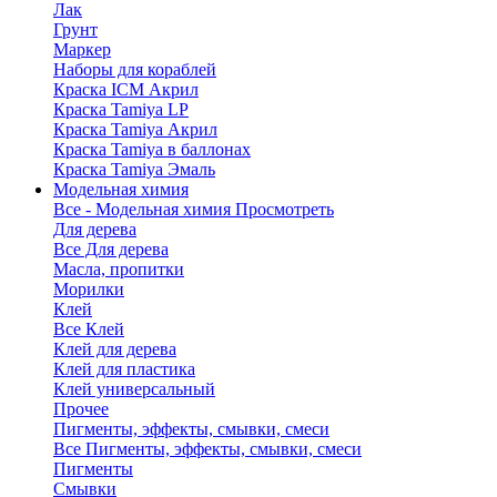
Лак
Грунт
Маркер
Наборы для кораблей
Краска ICM Акрил
Краска Tamiya LP
Краска Tamiya Акрил
Краска Tamiya в баллонах
Краска Tamiya Эмаль
Модельная химия
Все - Модельная химия
Просмотреть
Для дерева
Все Для дерева
Масла, пропитки
Морилки
Клей
Все Клей
Клей для дерева
Клей для пластика
Клей универсальный
Прочее
Пигменты, эффекты, смывки, смеси
Все Пигменты, эффекты, смывки, смеси
Пигменты
Смывки