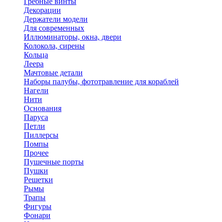
Гребные винты
Декорации
Держатели модели
Для современных
Иллюминаторы, окна, двери
Колокола, сирены
Кольца
Леера
Мачтовые детали
Наборы палубы, фототравление для кораблей
Нагели
Нити
Основания
Паруса
Петли
Пиллерсы
Помпы
Прочее
Пушечные порты
Пушки
Решетки
Рымы
Трапы
Фигуры
Фонари