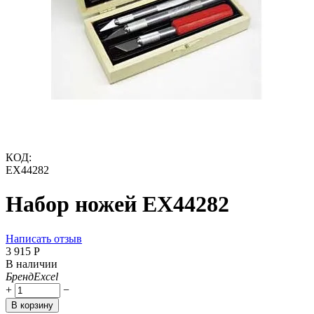
КОД:
EX44282
Набор ножей EX44282
Написать отзыв
3 915
Р
В наличии
Бренд
Excel
+
−
В корзину