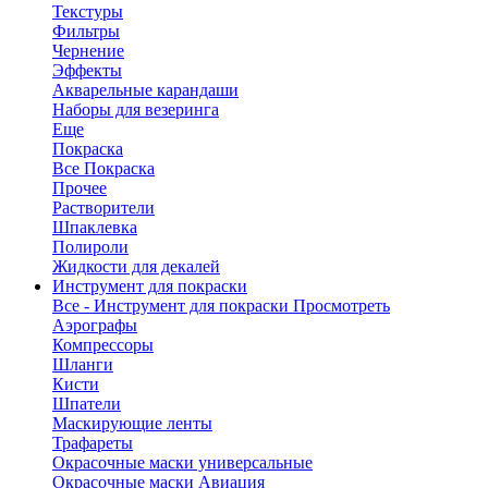
Текстуры
Фильтры
Чернение
Эффекты
Акварельные карандаши
Наборы для везеринга
Еще
Покраска
Все Покраска
Прочее
Растворители
Шпаклевка
Полироли
Жидкости для декалей
Инструмент для покраски
Все - Инструмент для покраски
Просмотреть
Аэрографы
Компрессоры
Шланги
Кисти
Шпатели
Маскирующие ленты
Трафареты
Окрасочные маски универсальные
Окрасочные маски Авиация