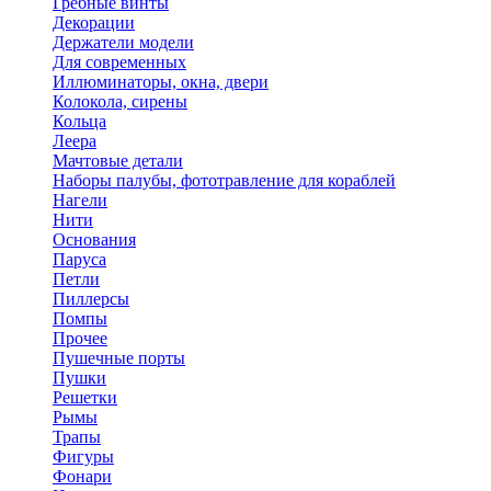
Гребные винты
Декорации
Держатели модели
Для современных
Иллюминаторы, окна, двери
Колокола, сирены
Кольца
Леера
Мачтовые детали
Наборы палубы, фототравление для кораблей
Нагели
Нити
Основания
Паруса
Петли
Пиллерсы
Помпы
Прочее
Пушечные порты
Пушки
Решетки
Рымы
Трапы
Фигуры
Фонари