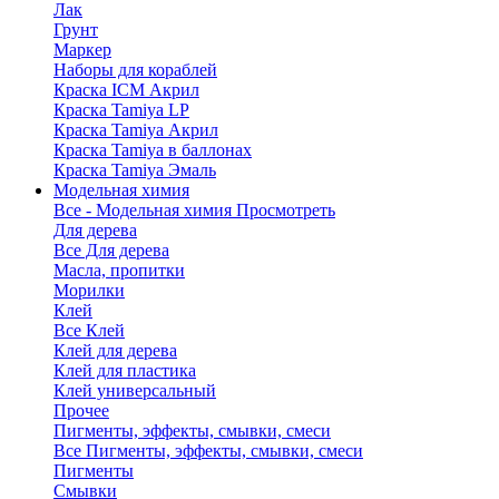
Лак
Грунт
Маркер
Наборы для кораблей
Краска ICM Акрил
Краска Tamiya LP
Краска Tamiya Акрил
Краска Tamiya в баллонах
Краска Tamiya Эмаль
Модельная химия
Все - Модельная химия
Просмотреть
Для дерева
Все Для дерева
Масла, пропитки
Морилки
Клей
Все Клей
Клей для дерева
Клей для пластика
Клей универсальный
Прочее
Пигменты, эффекты, смывки, смеси
Все Пигменты, эффекты, смывки, смеси
Пигменты
Смывки