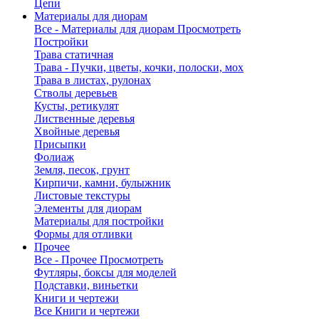
Цепи
Материалы для диорам
Все - Материалы для диорам
Просмотреть
Постройки
Трава статичная
Трава - Пучки, цветы, кочки, полоски, мох
Трава в листах, рулонах
Стволы деревьев
Кусты, ретикулят
Лиственные деревья
Хвойные деревья
Присыпки
Фолиаж
Земля, песок, грунт
Кирпичи, камни, булыжник
Листовые текстуры
Элементы для диорам
Материалы для постройки
Формы для отливки
Прочее
Все - Прочее
Просмотреть
Футляры, боксы для моделей
Подставки, виньетки
Книги и чертежи
Все Книги и чертежи