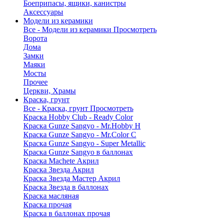
Боеприпасы, ящики, канистры
Аксессуары
Модели из керамики
Все - Модели из керамики
Просмотреть
Ворота
Дома
Замки
Маяки
Мосты
Прочее
Церкви, Храмы
Краска, грунт
Все - Краска, грунт
Просмотреть
Краска Hobby Club - Ready Color
Краска Gunze Sangyo - Mr.Hobby H
Краска Gunze Sangyo - Mr.Color C
Краска Gunze Sangyo - Super Metallic
Краска Gunze Sangyo в баллонах
Краска Machete Акрил
Краска Звезда Акрил
Краска Звезда Мастер Акрил
Краска Звезда в баллонах
Краска масляная
Краска прочая
Краска в баллонах прочая