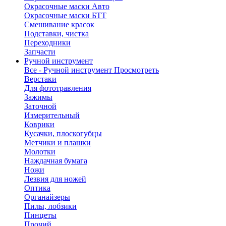
Окрасочные маски Авто
Окрасочные маски БТТ
Смешивание красок
Подставки, чистка
Переходники
Запчасти
Ручной инструмент
Все - Ручной инструмент
Просмотреть
Верстаки
Для фототравления
Зажимы
Заточной
Измерительный
Коврики
Кусачки, плоскогубцы
Метчики и плашки
Молотки
Наждачная бумага
Ножи
Лезвия для ножей
Оптика
Органайзеры
Пилы, лобзики
Пинцеты
Прочий