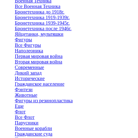
Военная Техника
Все Военная Техника
Бронетехника до 1918г.
Бронетехника 1919-1939г.
Бронетехника 1939-1945г.
Бронетехника после 1946г.
Яйцетанки, мультяшки
Фигуры
Все Фигуры
Наполеоника
Первая мировая война
Вторая мировая война
Современные
Дикий запад
Исторические
Гражданское население
Фэнтези
Животные
Фигуры из резинопластика
Еще
Флот
Все Флот
Парусники
Военные корабли
Гражданские суда