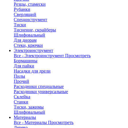
Резцы, стамески
Рубанки
Сверлящий
Специнструмент
Тиски
Тиснение, скрайберы
Шлифовальный
Для диорам
Стеки, крючки
Электроинструмент
Все - Электроинструмент
Просмотреть
Бормашины
Для пайки
Насадки для дрели
Пилы
Прочий
Расходники специальные
Расходники универсальные
Склейка
Станки
Тиски, зажимы
Шлифовальный
Материалы
Все - Материалы
Просмотреть
Дерево