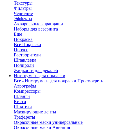
Текстуры
Фильтры
Чернение
Эффекты
Акварельные карандаши
Наборы для везеринга
Еще
Покраска
Все Покраска
Прочее
Растворители
Шпаклевка
Полироли
Жидкости для декалей
Инструмент для покраски
Все - Инструмент для покраски
Просмотреть
Аэрографы
Компрессоры
Шланги
Кисти
Шпатели
Маскирующие ленты
Трафареты
Окрасочные маски универсальные
Окрасочные маски Авиация