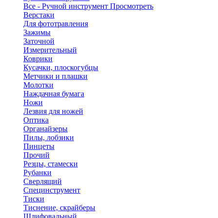
Все - Ручной инструмент
Просмотреть
Верстаки
Для фототравления
Зажимы
Заточной
Измерительный
Коврики
Кусачки, плоскогубцы
Метчики и плашки
Молотки
Наждачная бумага
Ножи
Лезвия для ножей
Оптика
Органайзеры
Пилы, лобзики
Пинцеты
Прочий
Резцы, стамески
Рубанки
Сверлящий
Специнструмент
Тиски
Тиснение, скрайберы
Шлифовальный