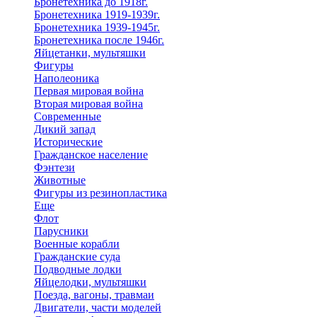
Бронетехника до 1918г.
Бронетехника 1919-1939г.
Бронетехника 1939-1945г.
Бронетехника после 1946г.
Яйцетанки, мультяшки
Фигуры
Наполеоника
Первая мировая война
Вторая мировая война
Современные
Дикий запад
Исторические
Гражданское население
Фэнтези
Животные
Фигуры из резинопластика
Еще
Флот
Парусники
Военные корабли
Гражданские суда
Подводные лодки
Яйцелодки, мультяшки
Поезда, вагоны, травмаи
Двигатели, части моделей