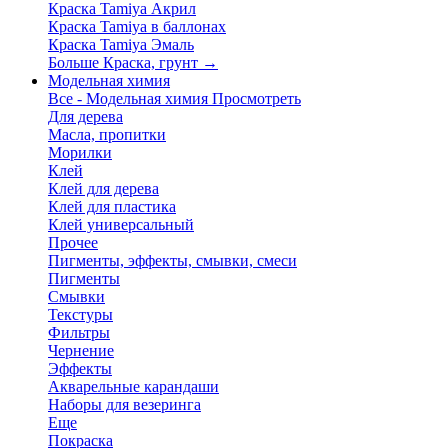
Краска Tamiya Акрил
Краска Tamiya в баллонах
Краска Tamiya Эмаль
Больше Краска, грунт
→
Модельная химия
Все - Модельная химия
Просмотреть
Для дерева
Масла, пропитки
Морилки
Клей
Клей для дерева
Клей для пластика
Клей универсальный
Прочее
Пигменты, эффекты, смывки, смеси
Пигменты
Смывки
Текстуры
Фильтры
Чернение
Эффекты
Акварельные карандаши
Наборы для везеринга
Еще
Покраска