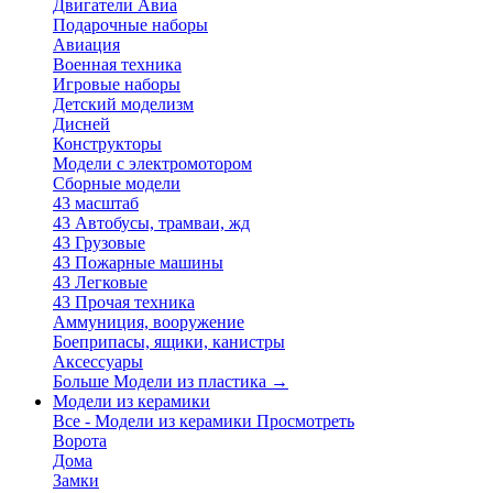
Двигатели Авиа
Подарочные наборы
Авиация
Военная техника
Игровые наборы
Детский моделизм
Дисней
Конструкторы
Модели с электромотором
Сборные модели
43 масштаб
43 Автобусы, трамваи, жд
43 Грузовые
43 Пожарные машины
43 Легковые
43 Прочая техника
Аммуниция, вооружение
Боеприпасы, ящики, канистры
Аксессуары
Больше Модели из пластика
→
Модели из керамики
Все - Модели из керамики
Просмотреть
Ворота
Дома
Замки