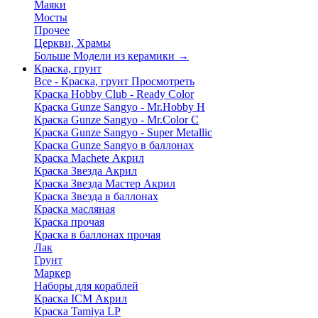
Маяки
Мосты
Прочее
Церкви, Храмы
Больше Модели из керамики
→
Краска, грунт
Все - Краска, грунт
Просмотреть
Краска Hobby Club - Ready Color
Краска Gunze Sangyo - Mr.Hobby H
Краска Gunze Sangyo - Mr.Color C
Краска Gunze Sangyo - Super Metallic
Краска Gunze Sangyo в баллонах
Краска Machete Акрил
Краска Звезда Акрил
Краска Звезда Мастер Акрил
Краска Звезда в баллонах
Краска масляная
Краска прочая
Краска в баллонах прочая
Лак
Грунт
Маркер
Наборы для кораблей
Краска ICM Акрил
Краска Tamiya LP