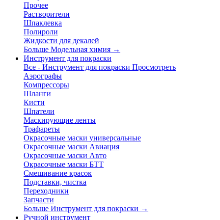
Прочее
Растворители
Шпаклевка
Полироли
Жидкости для декалей
Больше Модельная химия
→
Инструмент для покраски
Все - Инструмент для покраски
Просмотреть
Аэрографы
Компрессоры
Шланги
Кисти
Шпатели
Маскирующие ленты
Трафареты
Окрасочные маски универсальные
Окрасочные маски Авиация
Окрасочные маски Авто
Окрасочные маски БТТ
Смешивание красок
Подставки, чистка
Переходники
Запчасти
Больше Инструмент для покраски
→
Ручной инструмент