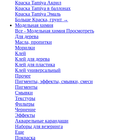
Краска Tamiya Акрил
Краска Tamiya в баллонах
Краска Tamiya Эмаль
Больше Краска, грунт
→
Модельная химия
Все - Модельная химия
Просмотреть
Для дерева
Масла, пропитки
Морилки
Клей
Клей для дерева
Клей для пластика
Клей универсальный
Прочее
Пигменты, эффекты, смывки, смеси
Пигменты
Смывки
Текстуры
Фильтры
Чернение
Эффекты
Акварельные карандаши
Наборы для везеринга
Еще
Покраска