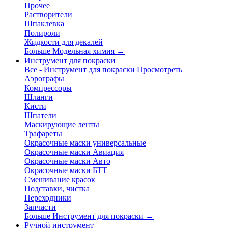
Прочее
Растворители
Шпаклевка
Полироли
Жидкости для декалей
Больше Модельная химия
→
Инструмент для покраски
Все - Инструмент для покраски
Просмотреть
Аэрографы
Компрессоры
Шланги
Кисти
Шпатели
Маскирующие ленты
Трафареты
Окрасочные маски универсальные
Окрасочные маски Авиация
Окрасочные маски Авто
Окрасочные маски БТТ
Смешивание красок
Подставки, чистка
Переходники
Запчасти
Больше Инструмент для покраски
→
Ручной инструмент