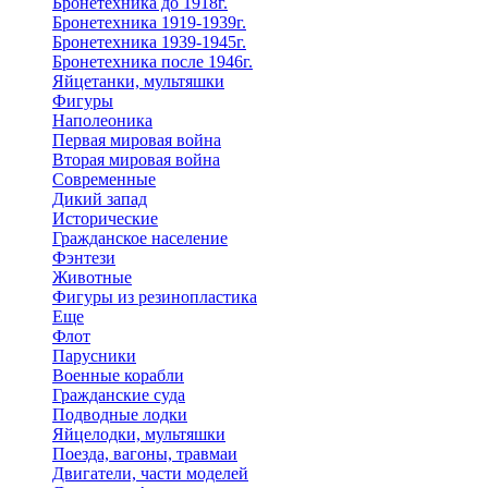
Бронетехника до 1918г.
Бронетехника 1919-1939г.
Бронетехника 1939-1945г.
Бронетехника после 1946г.
Яйцетанки, мультяшки
Фигуры
Наполеоника
Первая мировая война
Вторая мировая война
Современные
Дикий запад
Исторические
Гражданское население
Фэнтези
Животные
Фигуры из резинопластика
Еще
Флот
Парусники
Военные корабли
Гражданские суда
Подводные лодки
Яйцелодки, мультяшки
Поезда, вагоны, травмаи
Двигатели, части моделей