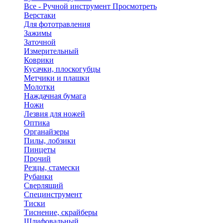
Все - Ручной инструмент
Просмотреть
Верстаки
Для фототравления
Зажимы
Заточной
Измерительный
Коврики
Кусачки, плоскогубцы
Метчики и плашки
Молотки
Наждачная бумага
Ножи
Лезвия для ножей
Оптика
Органайзеры
Пилы, лобзики
Пинцеты
Прочий
Резцы, стамески
Рубанки
Сверлящий
Специнструмент
Тиски
Тиснение, скрайберы
Шлифовальный