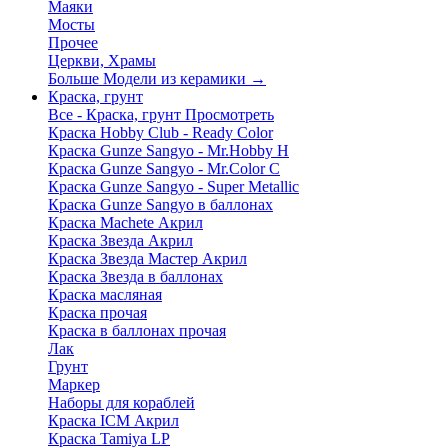
Маяки
Мосты
Прочее
Церкви, Храмы
Больше Модели из керамики
→
Краска, грунт
Все - Краска, грунт
Просмотреть
Краска Hobby Club - Ready Color
Краска Gunze Sangyo - Mr.Hobby H
Краска Gunze Sangyo - Mr.Color C
Краска Gunze Sangyo - Super Metallic
Краска Gunze Sangyo в баллонах
Краска Machete Акрил
Краска Звезда Акрил
Краска Звезда Мастер Акрил
Краска Звезда в баллонах
Краска масляная
Краска прочая
Краска в баллонах прочая
Лак
Грунт
Маркер
Наборы для кораблей
Краска ICM Акрил
Краска Tamiya LP