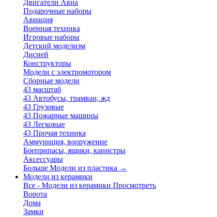
Двигатели Авиа
Подарочные наборы
Авиация
Военная техника
Игровые наборы
Детский моделизм
Дисней
Конструкторы
Модели с электромотором
Сборные модели
43 масштаб
43 Автобусы, трамваи, жд
43 Грузовые
43 Пожарные машины
43 Легковые
43 Прочая техника
Аммуниция, вооружение
Боеприпасы, ящики, канистры
Аксессуары
Больше Модели из пластика
→
Модели из керамики
Все - Модели из керамики
Просмотреть
Ворота
Дома
Замки