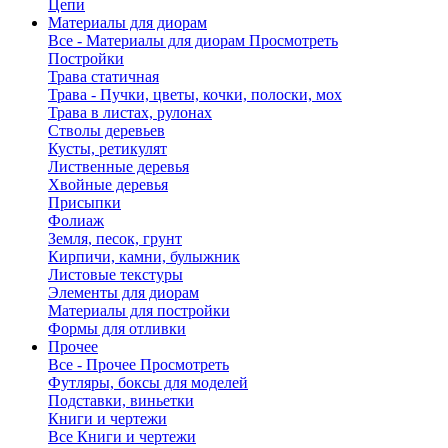
Цепи
Материалы для диорам
Все - Материалы для диорам
Просмотреть
Постройки
Трава статичная
Трава - Пучки, цветы, кочки, полоски, мох
Трава в листах, рулонах
Стволы деревьев
Кусты, ретикулят
Лиственные деревья
Хвойные деревья
Присыпки
Фолиаж
Земля, песок, грунт
Кирпичи, камни, булыжник
Листовые текстуры
Элементы для диорам
Материалы для постройки
Формы для отливки
Прочее
Все - Прочее
Просмотреть
Футляры, боксы для моделей
Подставки, виньетки
Книги и чертежи
Все Книги и чертежи