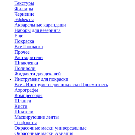
Текстуры
Фильтры
Чернение
Эффекты
Акварельные карандаши
Наборы для везеринга
Еще
Покраска
Все Покраска
Прочее
Растворители
Шпаклевка
Полироли
Жидкости для декалей
Инструмент для покраски
Все - Инструмент для покраски
Просмотреть
Аэрографы
Компрессоры
Шланги
Кисти
Шпатели
Маскирующие ленты
Трафареты
Окрасочные маски универсальные
Окрасочные маски Авиация