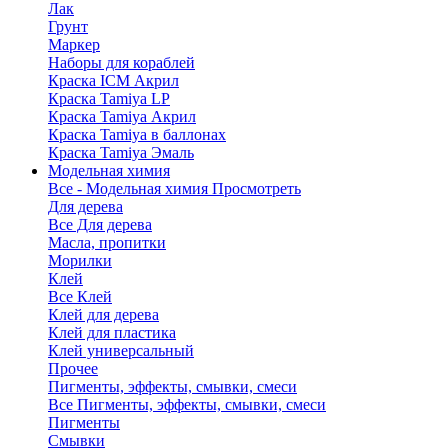
Лак
Грунт
Маркер
Наборы для кораблей
Краска ICM Акрил
Краска Tamiya LP
Краска Tamiya Акрил
Краска Tamiya в баллонах
Краска Tamiya Эмаль
Модельная химия
Все - Модельная химия
Просмотреть
Для дерева
Все Для дерева
Масла, пропитки
Морилки
Клей
Все Клей
Клей для дерева
Клей для пластика
Клей универсальный
Прочее
Пигменты, эффекты, смывки, смеси
Все Пигменты, эффекты, смывки, смеси
Пигменты
Смывки