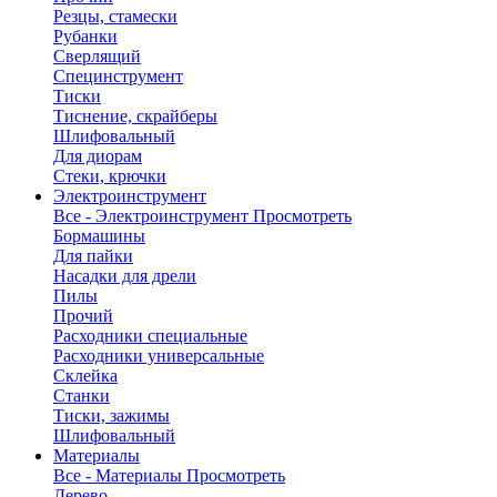
Резцы, стамески
Рубанки
Сверлящий
Специнструмент
Тиски
Тиснение, скрайберы
Шлифовальный
Для диорам
Стеки, крючки
Электроинструмент
Все - Электроинструмент
Просмотреть
Бормашины
Для пайки
Насадки для дрели
Пилы
Прочий
Расходники специальные
Расходники универсальные
Склейка
Станки
Тиски, зажимы
Шлифовальный
Материалы
Все - Материалы
Просмотреть
Дерево