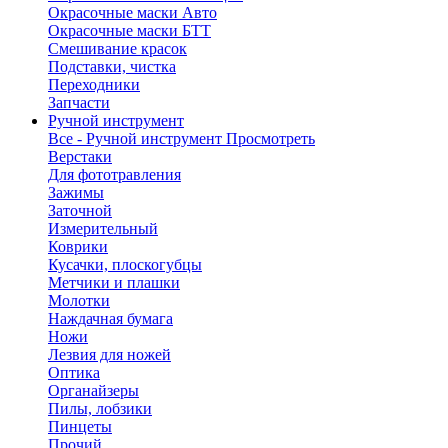
Окрасочные маски Авто
Окрасочные маски БТТ
Смешивание красок
Подставки, чистка
Переходники
Запчасти
Ручной инструмент
Все - Ручной инструмент
Просмотреть
Верстаки
Для фототравления
Зажимы
Заточной
Измерительный
Коврики
Кусачки, плоскогубцы
Метчики и плашки
Молотки
Наждачная бумага
Ножи
Лезвия для ножей
Оптика
Органайзеры
Пилы, лобзики
Пинцеты
Прочий