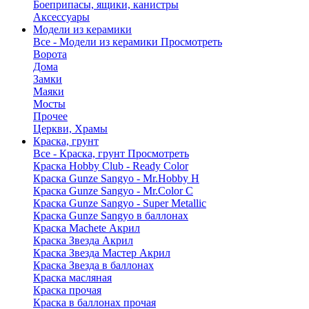
Боеприпасы, ящики, канистры
Аксессуары
Модели из керамики
Все - Модели из керамики
Просмотреть
Ворота
Дома
Замки
Маяки
Мосты
Прочее
Церкви, Храмы
Краска, грунт
Все - Краска, грунт
Просмотреть
Краска Hobby Club - Ready Color
Краска Gunze Sangyo - Mr.Hobby H
Краска Gunze Sangyo - Mr.Color C
Краска Gunze Sangyo - Super Metallic
Краска Gunze Sangyo в баллонах
Краска Machete Акрил
Краска Звезда Акрил
Краска Звезда Мастер Акрил
Краска Звезда в баллонах
Краска масляная
Краска прочая
Краска в баллонах прочая