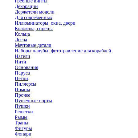
Гребные винты
Декорации
Держатели модели
Для современных
Иллюминаторы, окна, двери
Колокола, сирены
Кольца
Леера
Мачтовые детали
Наборы палубы, фототравление для кораблей
Нагели
Нити
Основания
Паруса
Петли
Пиллерсы
Помпы
Прочее
Пушечные порты
Пушки
Решетки
Рымы
Трапы
Фигуры
Фонари