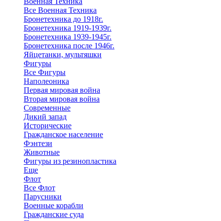
Военная Техника
Все Военная Техника
Бронетехника до 1918г.
Бронетехника 1919-1939г.
Бронетехника 1939-1945г.
Бронетехника после 1946г.
Яйцетанки, мультяшки
Фигуры
Все Фигуры
Наполеоника
Первая мировая война
Вторая мировая война
Современные
Дикий запад
Исторические
Гражданское население
Фэнтези
Животные
Фигуры из резинопластика
Еще
Флот
Все Флот
Парусники
Военные корабли
Гражданские суда