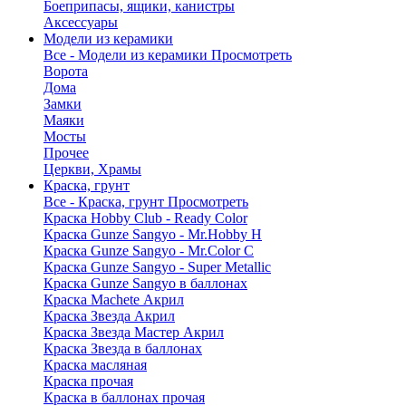
Боеприпасы, ящики, канистры
Аксессуары
Модели из керамики
Все - Модели из керамики
Просмотреть
Ворота
Дома
Замки
Маяки
Мосты
Прочее
Церкви, Храмы
Краска, грунт
Все - Краска, грунт
Просмотреть
Краска Hobby Club - Ready Color
Краска Gunze Sangyo - Mr.Hobby H
Краска Gunze Sangyo - Mr.Color C
Краска Gunze Sangyo - Super Metallic
Краска Gunze Sangyo в баллонах
Краска Machete Акрил
Краска Звезда Акрил
Краска Звезда Мастер Акрил
Краска Звезда в баллонах
Краска масляная
Краска прочая
Краска в баллонах прочая