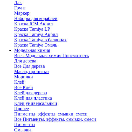
Лак
Грунт
Маркер
Наборы для кораблей
Краска ICM Акрил
Краска Tamiya LP
Краска Tamiya Акрил
Краска Tamiya в баллонах
Краска Tamiya Эмаль
Модельная химия
Все - Модельная химия
Просмотреть
Для дерева
Все Для дерева
Масла, пропитки
Морилки
Клей
Все Клей
Клей для дерева
Клей для пластика
Клей универсальный
Прочее
Пигменты, эффекты, смывки, смеси
Все Пигменты, эффекты, смывки, смеси
Пигменты
Смывки