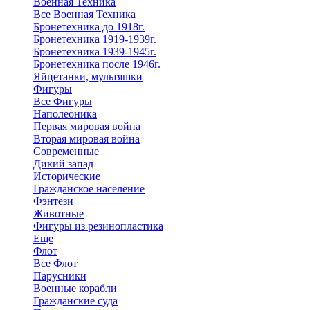
Военная Техника
Все Военная Техника
Бронетехника до 1918г.
Бронетехника 1919-1939г.
Бронетехника 1939-1945г.
Бронетехника после 1946г.
Яйцетанки, мультяшки
Фигуры
Все Фигуры
Наполеоника
Первая мировая война
Вторая мировая война
Современные
Дикий запад
Исторические
Гражданское население
Фэнтези
Животные
Фигуры из резинопластика
Еще
Флот
Все Флот
Парусники
Военные корабли
Гражданские суда