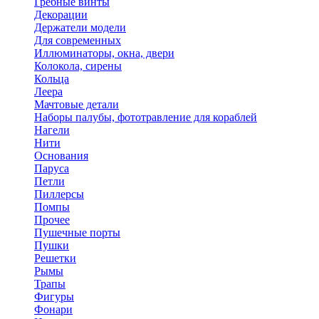
Гребные винты
Декорации
Держатели модели
Для современных
Иллюминаторы, окна, двери
Колокола, сирены
Кольца
Леера
Мачтовые детали
Наборы палубы, фототравление для кораблей
Нагели
Нити
Основания
Паруса
Петли
Пиллерсы
Помпы
Прочее
Пушечные порты
Пушки
Решетки
Рымы
Трапы
Фигуры
Фонари