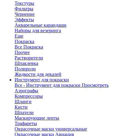
Текстуры
Фильтры
Чернение
Эффекты
Акварельные карандаши
Наборы для везеринга
Еще
Покраска
Все Покраска
Прочее
Растворители
Шпаклевка
Полироли
Жидкости для декалей
Инструмент для покраски
Все - Инструмент для покраски
Просмотреть
Аэрографы
Компрессоры
Шланги
Кисти
Шпатели
Маскирующие ленты
Трафареты
Окрасочные маски универсальные
Окрасочные маски Авиация