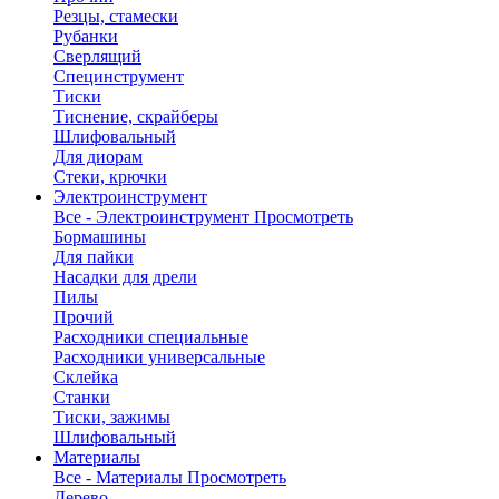
Резцы, стамески
Рубанки
Сверлящий
Специнструмент
Тиски
Тиснение, скрайберы
Шлифовальный
Для диорам
Стеки, крючки
Электроинструмент
Все - Электроинструмент
Просмотреть
Бормашины
Для пайки
Насадки для дрели
Пилы
Прочий
Расходники специальные
Расходники универсальные
Склейка
Станки
Тиски, зажимы
Шлифовальный
Материалы
Все - Материалы
Просмотреть
Дерево