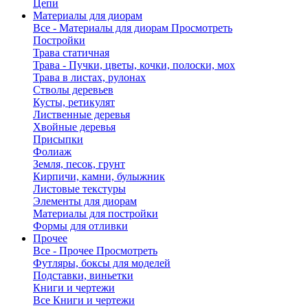
Цепи
Материалы для диорам
Все - Материалы для диорам
Просмотреть
Постройки
Трава статичная
Трава - Пучки, цветы, кочки, полоски, мох
Трава в листах, рулонах
Стволы деревьев
Кусты, ретикулят
Лиственные деревья
Хвойные деревья
Присыпки
Фолиаж
Земля, песок, грунт
Кирпичи, камни, булыжник
Листовые текстуры
Элементы для диорам
Материалы для постройки
Формы для отливки
Прочее
Все - Прочее
Просмотреть
Футляры, боксы для моделей
Подставки, виньетки
Книги и чертежи
Все Книги и чертежи