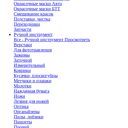
Окрасочные маски Авто
Окрасочные маски БТТ
Смешивание красок
Подставки, чистка
Переходники
Запчасти
Ручной инструмент
Все - Ручной инструмент
Просмотреть
Верстаки
Для фототравления
Зажимы
Заточной
Измерительный
Коврики
Кусачки, плоскогубцы
Метчики и плашки
Молотки
Наждачная бумага
Ножи
Лезвия для ножей
Оптика
Органайзеры
Пилы, лобзики
Пинцеты
Прочий