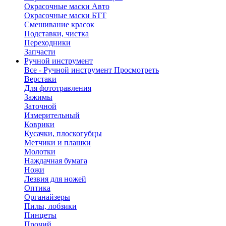
Окрасочные маски Авто
Окрасочные маски БТТ
Смешивание красок
Подставки, чистка
Переходники
Запчасти
Ручной инструмент
Все - Ручной инструмент
Просмотреть
Верстаки
Для фототравления
Зажимы
Заточной
Измерительный
Коврики
Кусачки, плоскогубцы
Метчики и плашки
Молотки
Наждачная бумага
Ножи
Лезвия для ножей
Оптика
Органайзеры
Пилы, лобзики
Пинцеты
Прочий