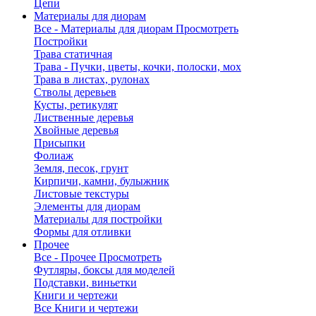
Цепи
Материалы для диорам
Все - Материалы для диорам
Просмотреть
Постройки
Трава статичная
Трава - Пучки, цветы, кочки, полоски, мох
Трава в листах, рулонах
Стволы деревьев
Кусты, ретикулят
Лиственные деревья
Хвойные деревья
Присыпки
Фолиаж
Земля, песок, грунт
Кирпичи, камни, булыжник
Листовые текстуры
Элементы для диорам
Материалы для постройки
Формы для отливки
Прочее
Все - Прочее
Просмотреть
Футляры, боксы для моделей
Подставки, виньетки
Книги и чертежи
Все Книги и чертежи