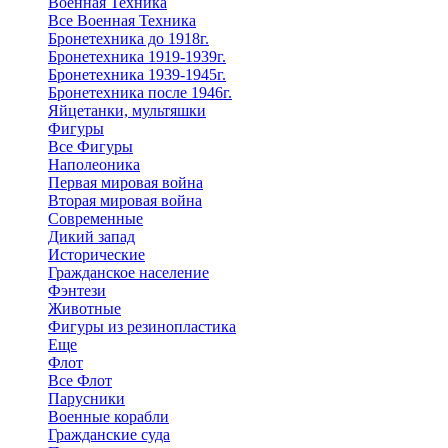
Военная Техника
Все Военная Техника
Бронетехника до 1918г.
Бронетехника 1919-1939г.
Бронетехника 1939-1945г.
Бронетехника после 1946г.
Яйцетанки, мультяшки
Фигуры
Все Фигуры
Наполеоника
Первая мировая война
Вторая мировая война
Современные
Дикий запад
Исторические
Гражданское население
Фэнтези
Животные
Фигуры из резинопластика
Еще
Флот
Все Флот
Парусники
Военные корабли
Гражданские суда