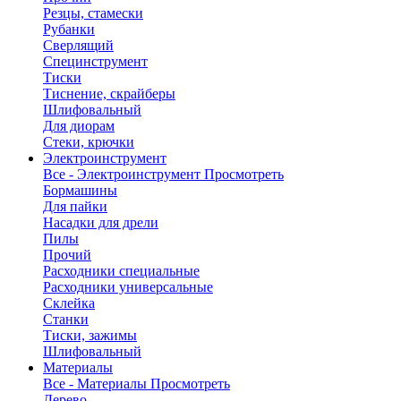
Резцы, стамески
Рубанки
Сверлящий
Специнструмент
Тиски
Тиснение, скрайберы
Шлифовальный
Для диорам
Стеки, крючки
Электроинструмент
Все - Электроинструмент
Просмотреть
Бормашины
Для пайки
Насадки для дрели
Пилы
Прочий
Расходники специальные
Расходники универсальные
Склейка
Станки
Тиски, зажимы
Шлифовальный
Материалы
Все - Материалы
Просмотреть
Дерево