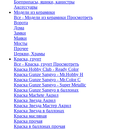
Боеприпасы, ящики, канистры
Аксессуары
Модели из керамики
Все - Модели из керамики
Просмотреть
Ворота
Дома
Замки
Маяки
Мосты
Прочее
Церкви, Храмы
Краска, грунт
Все - Краска, грунт
Просмотреть
Краска Hobby Club - Ready Color
Краска Gunze Sangyo - Mr.Hobby H
Краска Gunze Sangyo - Mr.Color C
Краска Gunze Sangyo - Super Metallic
Краска Gunze Sangyo в баллонах
Краска Machete Акрил
Краска Звезда Акрил
Краска Звезда Мастер Акрил
Краска Звезда в баллонах
Краска масляная
Краска прочая
Краска в баллонах прочая