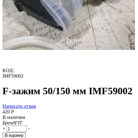
КОД:
IMF59002
F-зажим 50/150 мм IMF59002
Написать отзыв
‍420‍
Р
В наличии
Бренд
FIT
+
−
В корзину