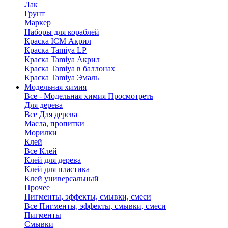
Лак
Грунт
Маркер
Наборы для кораблей
Краска ICM Акрил
Краска Tamiya LP
Краска Tamiya Акрил
Краска Tamiya в баллонах
Краска Tamiya Эмаль
Модельная химия
Все - Модельная химия
Просмотреть
Для дерева
Все Для дерева
Масла, пропитки
Морилки
Клей
Все Клей
Клей для дерева
Клей для пластика
Клей универсальный
Прочее
Пигменты, эффекты, смывки, смеси
Все Пигменты, эффекты, смывки, смеси
Пигменты
Смывки