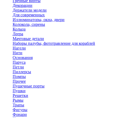
Гребные винты
Декорации
Держатели модели
Для современных
Иллюминаторы, окна, двери
Колокола, сирены
Кольца
Леера
Мачтовые детали
Наборы палубы, фототравление для кораблей
Нагели
Нити
Основания
Паруса
Петли
Пиллерсы
Помпы
Прочее
Пушечные порты
Пушки
Решетки
Рымы
Трапы
Фигуры
Фонари