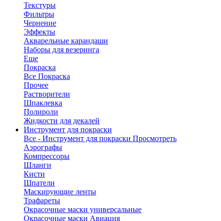
Текстуры
Фильтры
Чернение
Эффекты
Акварельные карандаши
Наборы для везеринга
Еще
Покраска
Все Покраска
Прочее
Растворители
Шпаклевка
Полироли
Жидкости для декалей
Инструмент для покраски
Все - Инструмент для покраски
Просмотреть
Аэрографы
Компрессоры
Шланги
Кисти
Шпатели
Маскирующие ленты
Трафареты
Окрасочные маски универсальные
Окрасочные маски Авиация