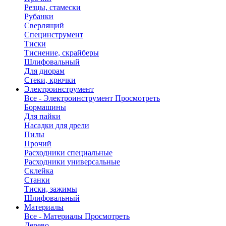
Резцы, стамески
Рубанки
Сверлящий
Специнструмент
Тиски
Тиснение, скрайберы
Шлифовальный
Для диорам
Стеки, крючки
Электроинструмент
Все - Электроинструмент
Просмотреть
Бормашины
Для пайки
Насадки для дрели
Пилы
Прочий
Расходники специальные
Расходники универсальные
Склейка
Станки
Тиски, зажимы
Шлифовальный
Материалы
Все - Материалы
Просмотреть
Дерево