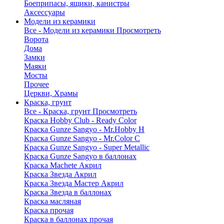
Боеприпасы, ящики, канистры
Аксессуары
Модели из керамики
Все - Модели из керамики
Просмотреть
Ворота
Дома
Замки
Маяки
Мосты
Прочее
Церкви, Храмы
Краска, грунт
Все - Краска, грунт
Просмотреть
Краска Hobby Club - Ready Color
Краска Gunze Sangyo - Mr.Hobby H
Краска Gunze Sangyo - Mr.Color C
Краска Gunze Sangyo - Super Metallic
Краска Gunze Sangyo в баллонах
Краска Machete Акрил
Краска Звезда Акрил
Краска Звезда Мастер Акрил
Краска Звезда в баллонах
Краска масляная
Краска прочая
Краска в баллонах прочая