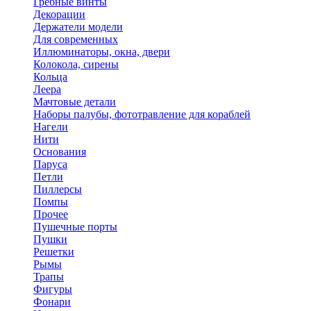
Гребные винты
Декорации
Держатели модели
Для современных
Иллюминаторы, окна, двери
Колокола, сирены
Кольца
Леера
Мачтовые детали
Наборы палубы, фототравление для кораблей
Нагели
Нити
Основания
Паруса
Петли
Пиллерсы
Помпы
Прочее
Пушечные порты
Пушки
Решетки
Рымы
Трапы
Фигуры
Фонари