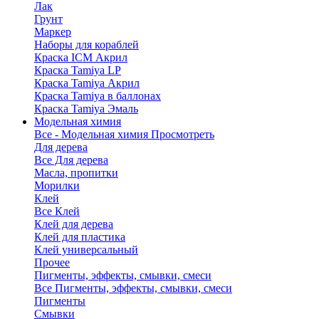
Лак
Грунт
Маркер
Наборы для кораблей
Краска ICM Акрил
Краска Tamiya LP
Краска Tamiya Акрил
Краска Tamiya в баллонах
Краска Tamiya Эмаль
Модельная химия
Все - Модельная химия
Просмотреть
Для дерева
Все Для дерева
Масла, пропитки
Морилки
Клей
Все Клей
Клей для дерева
Клей для пластика
Клей универсальный
Прочее
Пигменты, эффекты, смывки, смеси
Все Пигменты, эффекты, смывки, смеси
Пигменты
Смывки