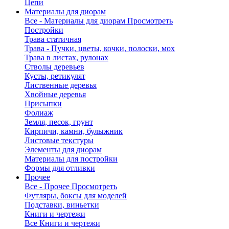
Цепи
Материалы для диорам
Все - Материалы для диорам
Просмотреть
Постройки
Трава статичная
Трава - Пучки, цветы, кочки, полоски, мох
Трава в листах, рулонах
Стволы деревьев
Кусты, ретикулят
Лиственные деревья
Хвойные деревья
Присыпки
Фолиаж
Земля, песок, грунт
Кирпичи, камни, булыжник
Листовые текстуры
Элементы для диорам
Материалы для постройки
Формы для отливки
Прочее
Все - Прочее
Просмотреть
Футляры, боксы для моделей
Подставки, виньетки
Книги и чертежи
Все Книги и чертежи