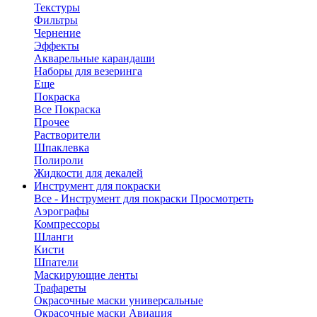
Текстуры
Фильтры
Чернение
Эффекты
Акварельные карандаши
Наборы для везеринга
Еще
Покраска
Все Покраска
Прочее
Растворители
Шпаклевка
Полироли
Жидкости для декалей
Инструмент для покраски
Все - Инструмент для покраски
Просмотреть
Аэрографы
Компрессоры
Шланги
Кисти
Шпатели
Маскирующие ленты
Трафареты
Окрасочные маски универсальные
Окрасочные маски Авиация