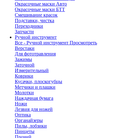
Окрасочные маски Авто
Окрасочные маски БТТ
Смешивание красок
Подставки, чистка
Переходники
Запчасти
Ручной инструмент
Все - Ручной инструмент
Просмотреть
Верстаки
Для фототравления
Зажимы
Заточной
Измерительный
Коврики
Кусачки, плоскогубцы
Метчики и плашки
Молотки
Наждачная бумага
Ножи
Лезвия для ножей
Оптика
Органайзеры
Пилы, лобзики
Пинцеты
Прочий