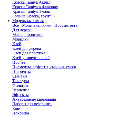
Краска Tamiya Акрил
Краска Tamiya в баллонах
Краска Tamiya Эмаль
Больше Краска, грунт
→
Модельная химия
Все - Модельная химия
Просмотреть
Для дерева
Масла, пропитки
Морилки
Клей
Клей для дерева
Клей для пластика
Клей универсальный
Прочее
Пигменты, эффекты, смывки, смеси
Пигменты
Смывки
Текстуры
Фильтры
Чернение
Эффекты
Акварельные карандаши
Наборы для везеринга
Еще
Покраска