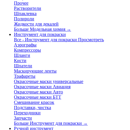
Прочее
Растворители
Шпаклевка
Полироли
Жидкости для декалей
Больше Модельная химия
→
Инструмент для покраски
Все - Инструмент для покраски
Просмотреть
Аэрографы
Компрессоры
Шланги
Кисти
Шпатели
Маскирующие ленты
Трафареты
Окрасочные маски универсальные
Окрасочные маски Авиация
Окрасочные маски Авто
Окрасочные маски БТТ
Смешивание красок
Подставки, чистка
Переходники
Запчасти
Больше Инструмент для покраски
→
Ручной инструмент