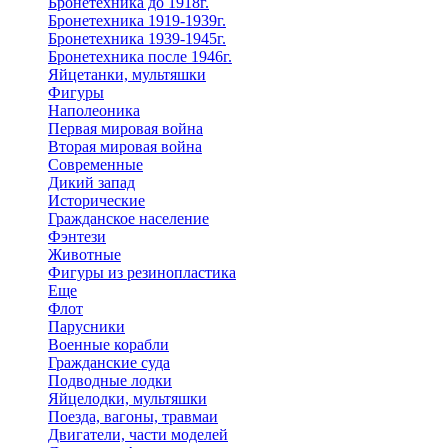
Бронетехника до 1918г.
Бронетехника 1919-1939г.
Бронетехника 1939-1945г.
Бронетехника после 1946г.
Яйцетанки, мультяшки
Фигуры
Наполеоника
Первая мировая война
Вторая мировая война
Современные
Дикий запад
Исторические
Гражданское население
Фэнтези
Животные
Фигуры из резинопластика
Еще
Флот
Парусники
Военные корабли
Гражданские суда
Подводные лодки
Яйцелодки, мультяшки
Поезда, вагоны, травмаи
Двигатели, части моделей