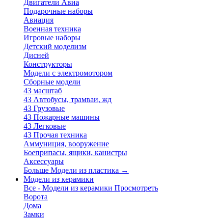
Двигатели Авиа
Подарочные наборы
Авиация
Военная техника
Игровые наборы
Детский моделизм
Дисней
Конструкторы
Модели с электромотором
Сборные модели
43 масштаб
43 Автобусы, трамваи, жд
43 Грузовые
43 Пожарные машины
43 Легковые
43 Прочая техника
Аммуниция, вооружение
Боеприпасы, ящики, канистры
Аксессуары
Больше Модели из пластика
→
Модели из керамики
Все - Модели из керамики
Просмотреть
Ворота
Дома
Замки