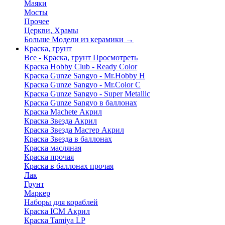
Маяки
Мосты
Прочее
Церкви, Храмы
Больше Модели из керамики
→
Краска, грунт
Все - Краска, грунт
Просмотреть
Краска Hobby Club - Ready Color
Краска Gunze Sangyo - Mr.Hobby H
Краска Gunze Sangyo - Mr.Color C
Краска Gunze Sangyo - Super Metallic
Краска Gunze Sangyo в баллонах
Краска Machete Акрил
Краска Звезда Акрил
Краска Звезда Мастер Акрил
Краска Звезда в баллонах
Краска масляная
Краска прочая
Краска в баллонах прочая
Лак
Грунт
Маркер
Наборы для кораблей
Краска ICM Акрил
Краска Tamiya LP