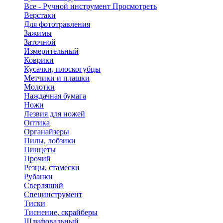
Все - Ручной инструмент
Просмотреть
Верстаки
Для фототравления
Зажимы
Заточной
Измерительный
Коврики
Кусачки, плоскогубцы
Метчики и плашки
Молотки
Наждачная бумага
Ножи
Лезвия для ножей
Оптика
Органайзеры
Пилы, лобзики
Пинцеты
Прочий
Резцы, стамески
Рубанки
Сверлящий
Специнструмент
Тиски
Тиснение, скрайберы
Шлифовальный