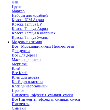
Лак
Грунт
Маркер
Наборы для кораблей
Краска ICM Акрил
Краска Tamiya LP
Краска Tamiya Акрил
Краска Tamiya в баллонах
Краска Tamiya Эмаль
Модельная химия
Все - Модельная химия
Просмотреть
Для дерева
Все Для дерева
Масла, пропитки
Морилки
Клей
Все Клей
Клей для дерева
Клей для пластика
Клей универсальный
Прочее
Пигменты, эффекты, смывки, смеси
Все Пигменты, эффекты, смывки, смеси
Пигменты
Смывки