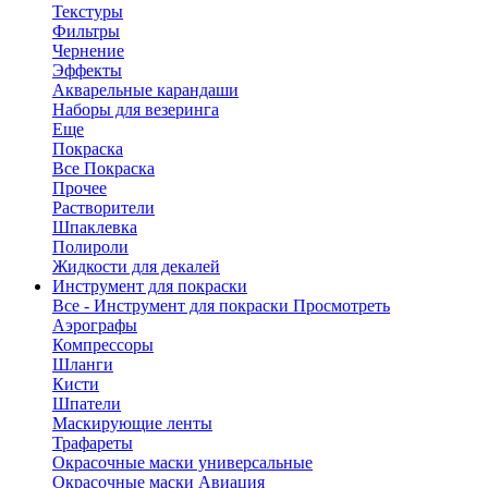
Текстуры
Фильтры
Чернение
Эффекты
Акварельные карандаши
Наборы для везеринга
Еще
Покраска
Все Покраска
Прочее
Растворители
Шпаклевка
Полироли
Жидкости для декалей
Инструмент для покраски
Все - Инструмент для покраски
Просмотреть
Аэрографы
Компрессоры
Шланги
Кисти
Шпатели
Маскирующие ленты
Трафареты
Окрасочные маски универсальные
Окрасочные маски Авиация