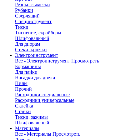
Резцы, стамески
Рубанки
Сверлящий
Специнструмент
Тиски
Тиснение, скрайберы
Шлифовальный
Для диорам
Стеки, крючки
Электроинструмент
Все - Электроинструмент
Просмотреть
Бормашины
Для пайки
Насадки для дрели
Пилы
Прочий
Расходники специальные
Расходники универсальные
Склейка
Станки
Тиски, зажимы
Шлифовальный
Материалы
Все - Материалы
Просмотреть
Дерево