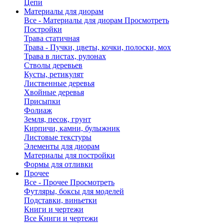
Цепи
Материалы для диорам
Все - Материалы для диорам
Просмотреть
Постройки
Трава статичная
Трава - Пучки, цветы, кочки, полоски, мох
Трава в листах, рулонах
Стволы деревьев
Кусты, ретикулят
Лиственные деревья
Хвойные деревья
Присыпки
Фолиаж
Земля, песок, грунт
Кирпичи, камни, булыжник
Листовые текстуры
Элементы для диорам
Материалы для постройки
Формы для отливки
Прочее
Все - Прочее
Просмотреть
Футляры, боксы для моделей
Подставки, виньетки
Книги и чертежи
Все Книги и чертежи