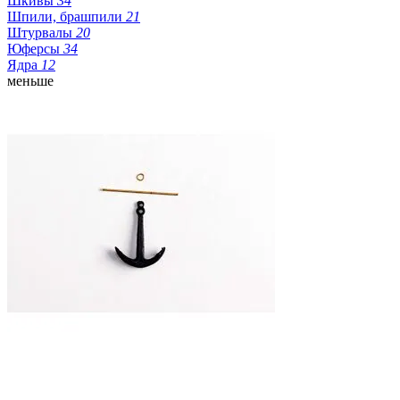
Шкивы
34
Шпили, брашпили
21
Штурвалы
20
Юферсы
34
Ядра
12
меньше