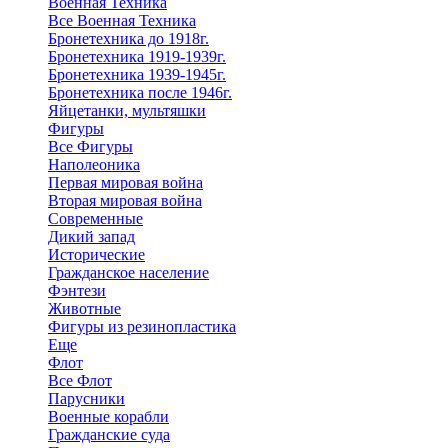
Военная Техника
Все Военная Техника
Бронетехника до 1918г.
Бронетехника 1919-1939г.
Бронетехника 1939-1945г.
Бронетехника после 1946г.
Яйцетанки, мультяшки
Фигуры
Все Фигуры
Наполеоника
Первая мировая война
Вторая мировая война
Современные
Дикий запад
Исторические
Гражданское население
Фэнтези
Животные
Фигуры из резинопластика
Еще
Флот
Все Флот
Парусники
Военные корабли
Гражданские суда