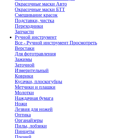
Окрасочные маски Авто
Окрасочные маски БТТ
Смешивание красок
Подставки, чистка
Переходники
Запчасти
Ручной инструмент
Все - Ручной инструмент
Просмотреть
Верстаки
Для фототравления
Зажимы
Заточной
Измерительный
Коврики
Кусачки, плоскогубцы
Метчики и плашки
Молотки
Наждачная бумага
Ножи
Лезвия для ножей
Оптика
Органайзеры
Пилы, лобзики
Пинцеты
Прочий