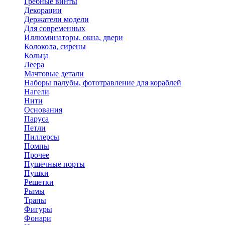
Гребные винты
Декорации
Держатели модели
Для современных
Иллюминаторы, окна, двери
Колокола, сирены
Кольца
Леера
Мачтовые детали
Наборы палубы, фототравление для кораблей
Нагели
Нити
Основания
Паруса
Петли
Пиллерсы
Помпы
Прочее
Пушечные порты
Пушки
Решетки
Рымы
Трапы
Фигуры
Фонари