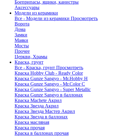
Боеприпасы, ящики, канистры
Аксессуары
Модели из керамики
Все - Модели из керамики
Просмотреть
Ворота
Дома
Замки
Маяки
Мосты
Прочее
Церкви, Храмы
Краска, грунт
Все - Краска, грунт
Просмотреть
Краска Hobby Club - Ready Color
Краска Gunze Sangyo - Mr.Hobby H
Краска Gunze Sangyo - Mr.Color C
Краска Gunze Sangyo - Super Metallic
Краска Gunze Sangyo в баллонах
Краска Machete Акрил
Краска Звезда Акрил
Краска Звезда Мастер Акрил
Краска Звезда в баллонах
Краска масляная
Краска прочая
Краска в баллонах прочая