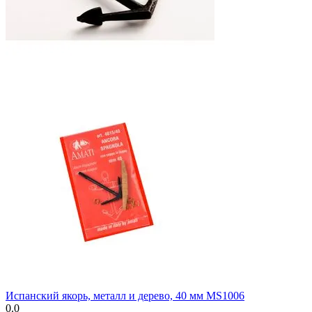
Испанский якорь, металл и дерево, 40 мм MS1006
0.0