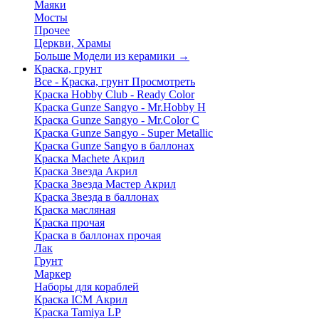
Маяки
Мосты
Прочее
Церкви, Храмы
Больше Модели из керамики
→
Краска, грунт
Все - Краска, грунт
Просмотреть
Краска Hobby Club - Ready Color
Краска Gunze Sangyo - Mr.Hobby H
Краска Gunze Sangyo - Mr.Color C
Краска Gunze Sangyo - Super Metallic
Краска Gunze Sangyo в баллонах
Краска Machete Акрил
Краска Звезда Акрил
Краска Звезда Мастер Акрил
Краска Звезда в баллонах
Краска масляная
Краска прочая
Краска в баллонах прочая
Лак
Грунт
Маркер
Наборы для кораблей
Краска ICM Акрил
Краска Tamiya LP