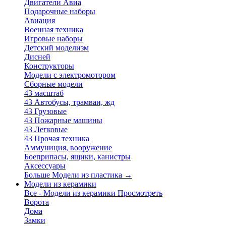
Двигатели Авиа
Подарочные наборы
Авиация
Военная техника
Игровые наборы
Детский моделизм
Дисней
Конструкторы
Модели с электромотором
Сборные модели
43 масштаб
43 Автобусы, трамваи, жд
43 Грузовые
43 Пожарные машины
43 Легковые
43 Прочая техника
Аммуниция, вооружение
Боеприпасы, ящики, канистры
Аксессуары
Больше Модели из пластика
→
Модели из керамики
Все - Модели из керамики
Просмотреть
Ворота
Дома
Замки