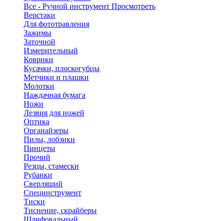
Все - Ручной инструмент
Просмотреть
Верстаки
Для фототравления
Зажимы
Заточной
Измерительный
Коврики
Кусачки, плоскогубцы
Метчики и плашки
Молотки
Наждачная бумага
Ножи
Лезвия для ножей
Оптика
Органайзеры
Пилы, лобзики
Пинцеты
Прочий
Резцы, стамески
Рубанки
Сверлящий
Специнструмент
Тиски
Тиснение, скрайберы
Шлифовальный