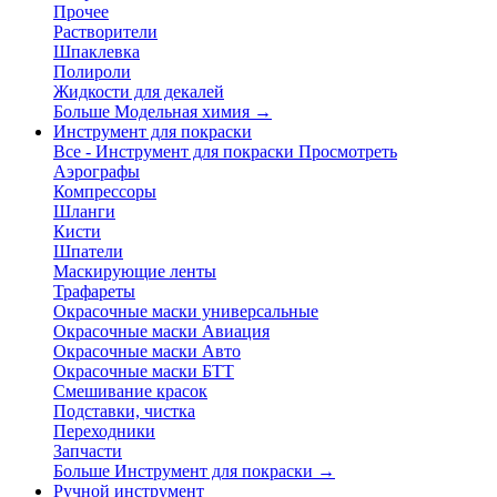
Прочее
Растворители
Шпаклевка
Полироли
Жидкости для декалей
Больше Модельная химия
→
Инструмент для покраски
Все - Инструмент для покраски
Просмотреть
Аэрографы
Компрессоры
Шланги
Кисти
Шпатели
Маскирующие ленты
Трафареты
Окрасочные маски универсальные
Окрасочные маски Авиация
Окрасочные маски Авто
Окрасочные маски БТТ
Смешивание красок
Подставки, чистка
Переходники
Запчасти
Больше Инструмент для покраски
→
Ручной инструмент