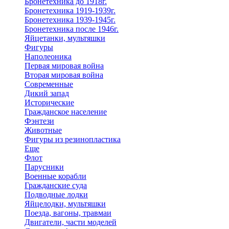
Бронетехника до 1918г.
Бронетехника 1919-1939г.
Бронетехника 1939-1945г.
Бронетехника после 1946г.
Яйцетанки, мультяшки
Фигуры
Наполеоника
Первая мировая война
Вторая мировая война
Современные
Дикий запад
Исторические
Гражданское население
Фэнтези
Животные
Фигуры из резинопластика
Еще
Флот
Парусники
Военные корабли
Гражданские суда
Подводные лодки
Яйцелодки, мультяшки
Поезда, вагоны, травмаи
Двигатели, части моделей