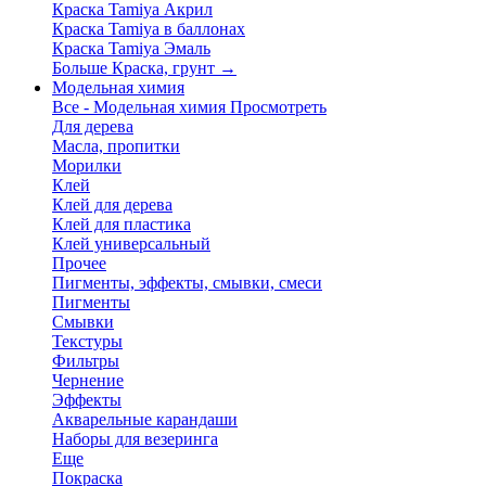
Краска Tamiya Акрил
Краска Tamiya в баллонах
Краска Tamiya Эмаль
Больше Краска, грунт
→
Модельная химия
Все - Модельная химия
Просмотреть
Для дерева
Масла, пропитки
Морилки
Клей
Клей для дерева
Клей для пластика
Клей универсальный
Прочее
Пигменты, эффекты, смывки, смеси
Пигменты
Смывки
Текстуры
Фильтры
Чернение
Эффекты
Акварельные карандаши
Наборы для везеринга
Еще
Покраска