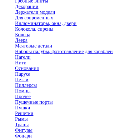
Гребные винты
Декорации
Держатели модели
Для современных
Иллюминаторы, окна, двери
Колокола, сирены
Кольца
Леера
Мачтовые детали
Наборы палубы, фототравление для кораблей
Нагели
Нити
Основания
Паруса
Петли
Пиллерсы
Помпы
Прочее
Пушечные порты
Пушки
Решетки
Рымы
Трапы
Фигуры
Фонари