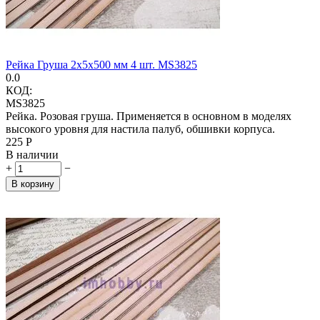
Рейка Груша 2х5х500 мм 4 шт. MS3825
0.0
КОД:
MS3825
Рейка. Розовая груша. Применяется в основном в моделях
высокого уровня для настила палуб, обшивки корпуса.
‍225‍
Р
В наличии
+
−
В корзину