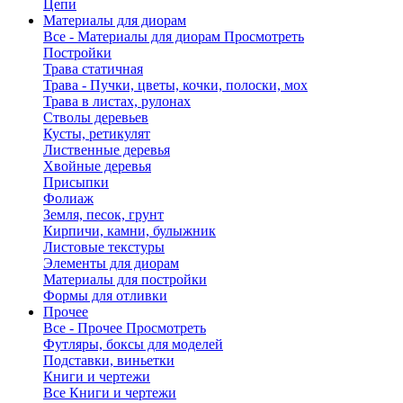
Цепи
Материалы для диорам
Все - Материалы для диорам
Просмотреть
Постройки
Трава статичная
Трава - Пучки, цветы, кочки, полоски, мох
Трава в листах, рулонах
Стволы деревьев
Кусты, ретикулят
Лиственные деревья
Хвойные деревья
Присыпки
Фолиаж
Земля, песок, грунт
Кирпичи, камни, булыжник
Листовые текстуры
Элементы для диорам
Материалы для постройки
Формы для отливки
Прочее
Все - Прочее
Просмотреть
Футляры, боксы для моделей
Подставки, виньетки
Книги и чертежи
Все Книги и чертежи