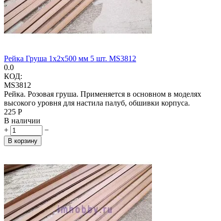
Рейка Груша 1х2х500 мм 5 шт. MS3812
0.0
КОД:
MS3812
Рейка. Розовая груша. Применяется в основном в моделях
высокого уровня для настила палуб, обшивки корпуса.
‍225‍
Р
В наличии
+
−
В корзину