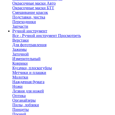
Окрасочные маски Авто
Окрасочные маски БТТ
Смешивание красок
Подставки, чистка
Переходники
Запчасти
Ручной инструмент
Все - Ручной инструмент
Просмотреть
Верстаки
Для фототравления
Зажимы
Заточной
Измерительный
Коврики
Кусачки, плоскогубцы
Метчики и плашки
Молотки
Наждачная бумага
Ножи
Лезвия для ножей
Оптика
Органайзеры
Пилы, лобзики
Пинцеты
Прочий