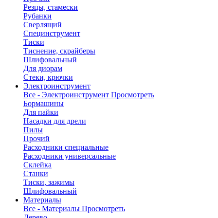
Резцы, стамески
Рубанки
Сверлящий
Специнструмент
Тиски
Тиснение, скрайберы
Шлифовальный
Для диорам
Стеки, крючки
Электроинструмент
Все - Электроинструмент
Просмотреть
Бормашины
Для пайки
Насадки для дрели
Пилы
Прочий
Расходники специальные
Расходники универсальные
Склейка
Станки
Тиски, зажимы
Шлифовальный
Материалы
Все - Материалы
Просмотреть
Дерево