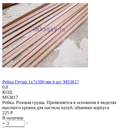
Рейка Груша 1х7х500 мм 4 шт. MS3817
0.0
КОД:
MS3817
Рейка. Розовая груша. Применяется в основном в моделях
высокого уровня для настила палуб, обшивки корпуса.
‍225‍
Р
В наличии
+
−