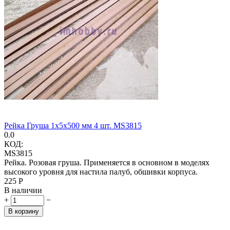
Рейка Груша 1х5х500 мм 4 шт. MS3815
0.0
КОД:
MS3815
Рейка. Розовая груша. Применяется в основном в моделях
высокого уровня для настила палуб, обшивки корпуса.
‍225‍
Р
В наличии
+
−
В корзину