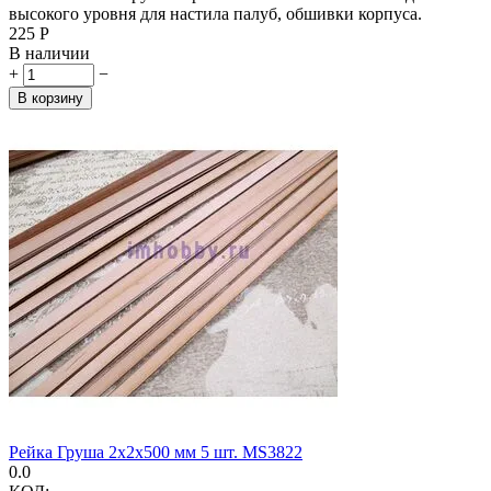
высокого уровня для настила палуб, обшивки корпуса.
‍225‍
Р
В наличии
+
−
В корзину
Рейка Груша 2х2х500 мм 5 шт. MS3822
0.0