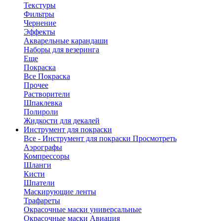
Текстуры
Фильтры
Чернение
Эффекты
Акварельные карандаши
Наборы для везеринга
Еще
Покраска
Все Покраска
Прочее
Растворители
Шпаклевка
Полироли
Жидкости для декалей
Инструмент для покраски
Все - Инструмент для покраски
Просмотреть
Аэрографы
Компрессоры
Шланги
Кисти
Шпатели
Маскирующие ленты
Трафареты
Окрасочные маски универсальные
Окрасочные маски Авиация