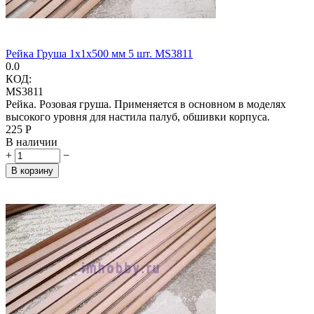
Рейка Груша 1х1х500 мм 5 шт. MS3811
0.0
КОД:
MS3811
Рейка. Розовая груша. Применяется в основном в моделях
высокого уровня для настила палуб, обшивки корпуса.
‍225‍
Р
В наличии
+
−
В корзину