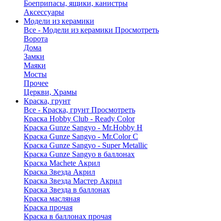
Боеприпасы, ящики, канистры
Аксессуары
Модели из керамики
Все - Модели из керамики
Просмотреть
Ворота
Дома
Замки
Маяки
Мосты
Прочее
Церкви, Храмы
Краска, грунт
Все - Краска, грунт
Просмотреть
Краска Hobby Club - Ready Color
Краска Gunze Sangyo - Mr.Hobby H
Краска Gunze Sangyo - Mr.Color C
Краска Gunze Sangyo - Super Metallic
Краска Gunze Sangyo в баллонах
Краска Machete Акрил
Краска Звезда Акрил
Краска Звезда Мастер Акрил
Краска Звезда в баллонах
Краска масляная
Краска прочая
Краска в баллонах прочая