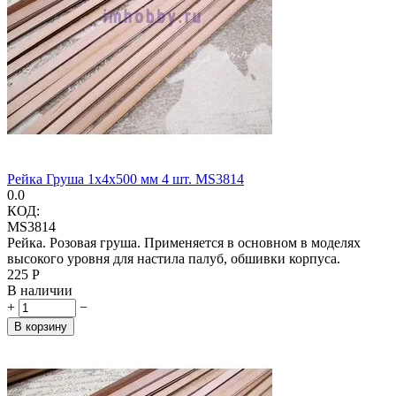
Рейка Груша 1х4х500 мм 4 шт. MS3814
0.0
КОД:
MS3814
Рейка. Розовая груша. Применяется в основном в моделях
высокого уровня для настила палуб, обшивки корпуса.
‍225‍
Р
В наличии
+
−
В корзину