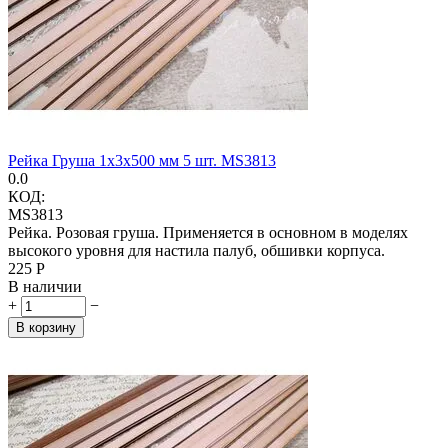
Рейка Груша 1х3х500 мм 5 шт. MS3813
0.0
КОД:
MS3813
Рейка. Розовая груша. Применяется в основном в моделях
высокого уровня для настила палуб, обшивки корпуса.
‍225‍
Р
В наличии
+
−
В корзину