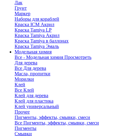
Лак
Грунт
Маркер
Наборы для кораблей
Краска ICM Акрил
Краска Tamiya LP
Краска Tamiya Акрил
Краска Tamiya в баллонах
Краска Tamiya Эмаль
Модельная химия
Все - Модельная химия
Просмотреть
Для дерева
Все Для дерева
Масла, пропитки
Морилки
Клей
Все Клей
Клей для дерева
Клей для пластика
Клей универсальный
Прочее
Пигменты, эффекты, смывки, смеси
Все Пигменты, эффекты, смывки, смеси
Пигменты
Смывки