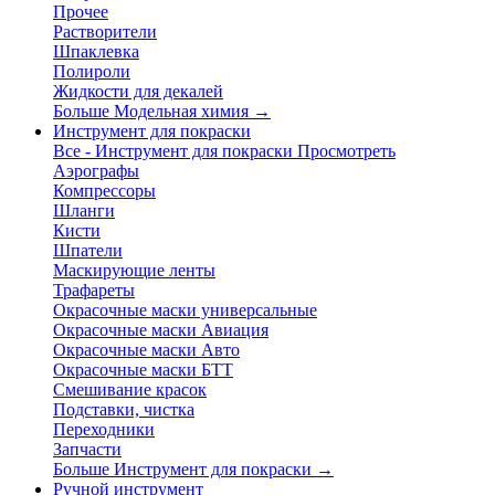
Прочее
Растворители
Шпаклевка
Полироли
Жидкости для декалей
Больше Модельная химия
→
Инструмент для покраски
Все - Инструмент для покраски
Просмотреть
Аэрографы
Компрессоры
Шланги
Кисти
Шпатели
Маскирующие ленты
Трафареты
Окрасочные маски универсальные
Окрасочные маски Авиация
Окрасочные маски Авто
Окрасочные маски БТТ
Смешивание красок
Подставки, чистка
Переходники
Запчасти
Больше Инструмент для покраски
→
Ручной инструмент