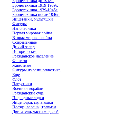
Бронетехника до 1918г.
Бронетехника 1919-1939г.
Бронетехника 1939-1945г.
Бронетехника после 1946г.
Яйцетанки, мультяшки
Фигуры
Наполеоника
Первая мировая война
Вторая мировая война
Современные
Дикий запад
Исторические
Гражданское население
Фэнтези
Животные
Фигуры из резинопластика
Еще
Флот
Парусники
Военные корабли
Гражданские суда
Подводные лодки
Яйцелодки, мультяшки
Поезда, вагоны, травмаи
Двигатели, части моделей