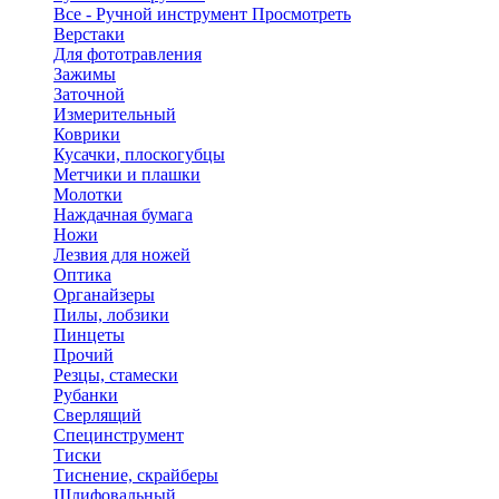
Все - Ручной инструмент
Просмотреть
Верстаки
Для фототравления
Зажимы
Заточной
Измерительный
Коврики
Кусачки, плоскогубцы
Метчики и плашки
Молотки
Наждачная бумага
Ножи
Лезвия для ножей
Оптика
Органайзеры
Пилы, лобзики
Пинцеты
Прочий
Резцы, стамески
Рубанки
Сверлящий
Специнструмент
Тиски
Тиснение, скрайберы
Шлифовальный