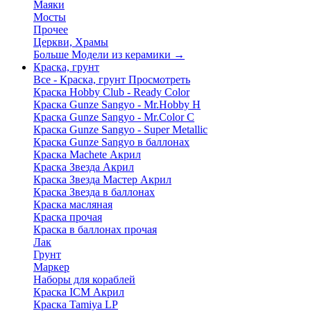
Маяки
Мосты
Прочее
Церкви, Храмы
Больше Модели из керамики
→
Краска, грунт
Все - Краска, грунт
Просмотреть
Краска Hobby Club - Ready Color
Краска Gunze Sangyo - Mr.Hobby H
Краска Gunze Sangyo - Mr.Color C
Краска Gunze Sangyo - Super Metallic
Краска Gunze Sangyo в баллонах
Краска Machete Акрил
Краска Звезда Акрил
Краска Звезда Мастер Акрил
Краска Звезда в баллонах
Краска масляная
Краска прочая
Краска в баллонах прочая
Лак
Грунт
Маркер
Наборы для кораблей
Краска ICM Акрил
Краска Tamiya LP