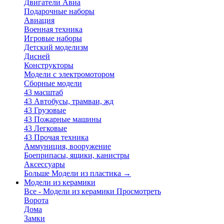
Двигатели Авиа
Подарочные наборы
Авиация
Военная техника
Игровые наборы
Детский моделизм
Дисней
Конструкторы
Модели с электромотором
Сборные модели
43 масштаб
43 Автобусы, трамваи, жд
43 Грузовые
43 Пожарные машины
43 Легковые
43 Прочая техника
Аммуниция, вооружение
Боеприпасы, ящики, канистры
Аксессуары
Больше Модели из пластика
→
Модели из керамики
Все - Модели из керамики
Просмотреть
Ворота
Дома
Замки