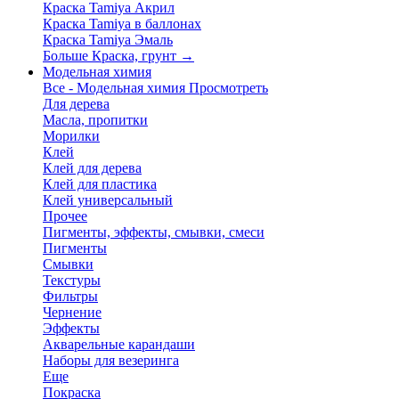
Краска Tamiya Акрил
Краска Tamiya в баллонах
Краска Tamiya Эмаль
Больше Краска, грунт
→
Модельная химия
Все - Модельная химия
Просмотреть
Для дерева
Масла, пропитки
Морилки
Клей
Клей для дерева
Клей для пластика
Клей универсальный
Прочее
Пигменты, эффекты, смывки, смеси
Пигменты
Смывки
Текстуры
Фильтры
Чернение
Эффекты
Акварельные карандаши
Наборы для везеринга
Еще
Покраска