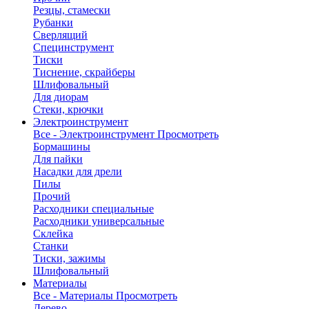
Резцы, стамески
Рубанки
Сверлящий
Специнструмент
Тиски
Тиснение, скрайберы
Шлифовальный
Для диорам
Стеки, крючки
Электроинструмент
Все - Электроинструмент
Просмотреть
Бормашины
Для пайки
Насадки для дрели
Пилы
Прочий
Расходники специальные
Расходники универсальные
Склейка
Станки
Тиски, зажимы
Шлифовальный
Материалы
Все - Материалы
Просмотреть
Дерево