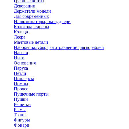
Гребные винты
Декорации
Держатели модели
Для современных
Иллюминаторы, окна, двери
Колокола, сирены
Кольца
Леера
Мачтовые детали
Наборы палубы, фототравление для кораблей
Нагели
Нити
Основания
Паруса
Петли
Пиллерсы
Помпы
Прочее
Пушечные порты
Пушки
Решетки
Рымы
Трапы
Фигуры
Фонари