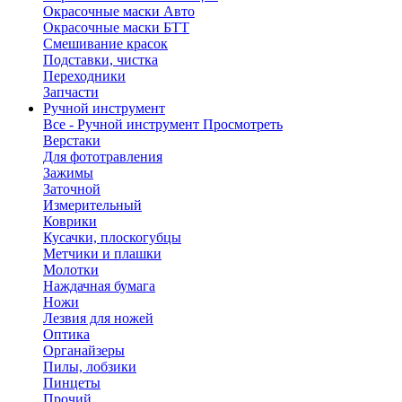
Окрасочные маски Авто
Окрасочные маски БТТ
Смешивание красок
Подставки, чистка
Переходники
Запчасти
Ручной инструмент
Все - Ручной инструмент
Просмотреть
Верстаки
Для фототравления
Зажимы
Заточной
Измерительный
Коврики
Кусачки, плоскогубцы
Метчики и плашки
Молотки
Наждачная бумага
Ножи
Лезвия для ножей
Оптика
Органайзеры
Пилы, лобзики
Пинцеты
Прочий