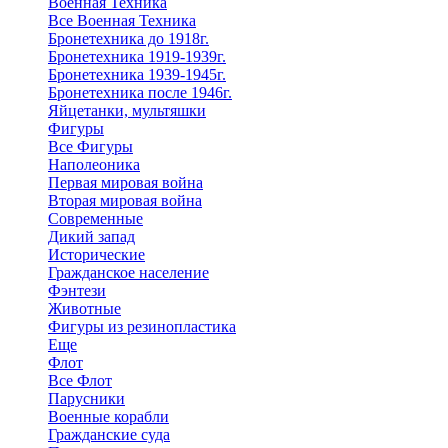
Военная Техника
Все Военная Техника
Бронетехника до 1918г.
Бронетехника 1919-1939г.
Бронетехника 1939-1945г.
Бронетехника после 1946г.
Яйцетанки, мультяшки
Фигуры
Все Фигуры
Наполеоника
Первая мировая война
Вторая мировая война
Современные
Дикий запад
Исторические
Гражданское население
Фэнтези
Животные
Фигуры из резинопластика
Еще
Флот
Все Флот
Парусники
Военные корабли
Гражданские суда