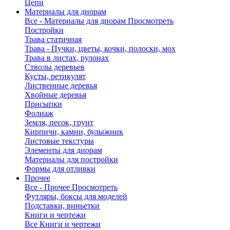
Цепи
Материалы для диорам
Все - Материалы для диорам
Просмотреть
Постройки
Трава статичная
Трава - Пучки, цветы, кочки, полоски, мох
Трава в листах, рулонах
Стволы деревьев
Кусты, ретикулят
Лиственные деревья
Хвойные деревья
Присыпки
Фолиаж
Земля, песок, грунт
Кирпичи, камни, булыжник
Листовые текстуры
Элементы для диорам
Материалы для постройки
Формы для отливки
Прочее
Все - Прочее
Просмотреть
Футляры, боксы для моделей
Подставки, виньетки
Книги и чертежи
Все Книги и чертежи