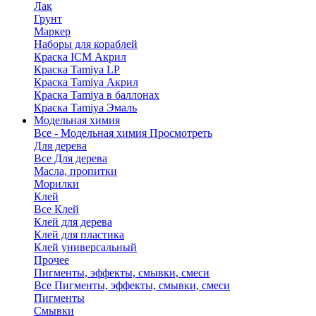
Лак
Грунт
Маркер
Наборы для кораблей
Краска ICM Акрил
Краска Tamiya LP
Краска Tamiya Акрил
Краска Tamiya в баллонах
Краска Tamiya Эмаль
Модельная химия
Все - Модельная химия
Просмотреть
Для дерева
Все Для дерева
Масла, пропитки
Морилки
Клей
Все Клей
Клей для дерева
Клей для пластика
Клей универсальный
Прочее
Пигменты, эффекты, смывки, смеси
Все Пигменты, эффекты, смывки, смеси
Пигменты
Смывки