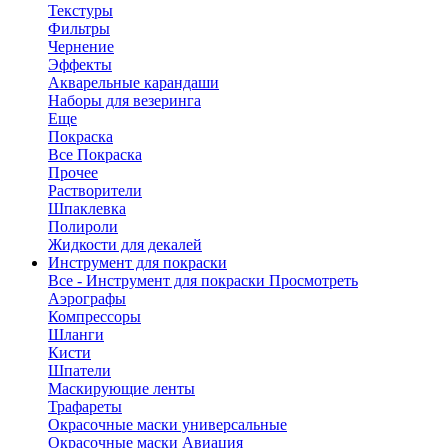
Текстуры
Фильтры
Чернение
Эффекты
Акварельные карандаши
Наборы для везеринга
Еще
Покраска
Все Покраска
Прочее
Растворители
Шпаклевка
Полироли
Жидкости для декалей
Инструмент для покраски
Все - Инструмент для покраски
Просмотреть
Аэрографы
Компрессоры
Шланги
Кисти
Шпатели
Маскирующие ленты
Трафареты
Окрасочные маски универсальные
Окрасочные маски Авиация