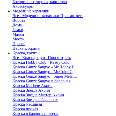
Боеприпасы, ящики, канистры
Аксессуары
Модели из керамики
Все - Модели из керамики
Просмотреть
Ворота
Дома
Замки
Маяки
Мосты
Прочее
Церкви, Храмы
Краска, грунт
Все - Краска, грунт
Просмотреть
Краска Hobby Club - Ready Color
Краска Gunze Sangyo - Mr.Hobby H
Краска Gunze Sangyo - Mr.Color C
Краска Gunze Sangyo - Super Metallic
Краска Gunze Sangyo в баллонах
Краска Machete Акрил
Краска Звезда Акрил
Краска Звезда Мастер Акрил
Краска Звезда в баллонах
Краска масляная
Краска прочая
Краска в баллонах прочая