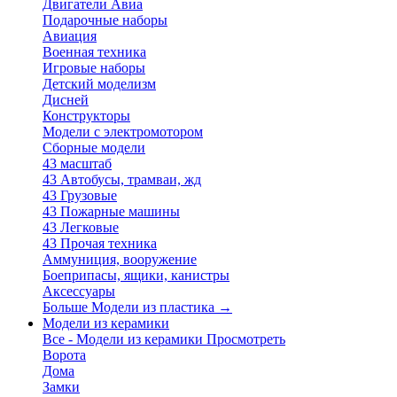
Двигатели Авиа
Подарочные наборы
Авиация
Военная техника
Игровые наборы
Детский моделизм
Дисней
Конструкторы
Модели с электромотором
Сборные модели
43 масштаб
43 Автобусы, трамваи, жд
43 Грузовые
43 Пожарные машины
43 Легковые
43 Прочая техника
Аммуниция, вооружение
Боеприпасы, ящики, канистры
Аксессуары
Больше Модели из пластика
→
Модели из керамики
Все - Модели из керамики
Просмотреть
Ворота
Дома
Замки