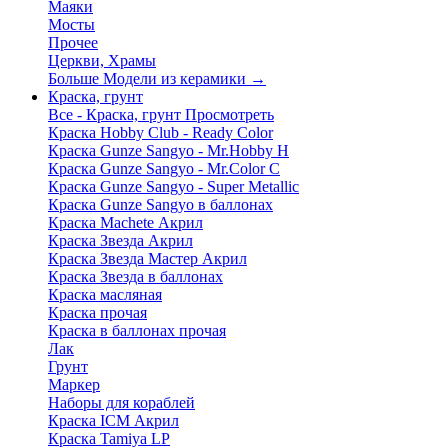
Маяки
Мосты
Прочее
Церкви, Храмы
Больше Модели из керамики
→
Краска, грунт
Все - Краска, грунт
Просмотреть
Краска Hobby Club - Ready Color
Краска Gunze Sangyo - Mr.Hobby H
Краска Gunze Sangyo - Mr.Color C
Краска Gunze Sangyo - Super Metallic
Краска Gunze Sangyo в баллонах
Краска Machete Акрил
Краска Звезда Акрил
Краска Звезда Мастер Акрил
Краска Звезда в баллонах
Краска масляная
Краска прочая
Краска в баллонах прочая
Лак
Грунт
Маркер
Наборы для кораблей
Краска ICM Акрил
Краска Tamiya LP