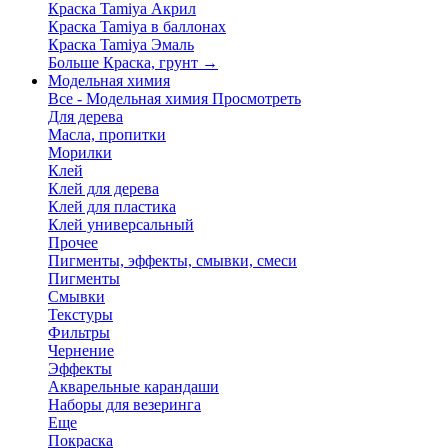
Краска Tamiya Акрил
Краска Tamiya в баллонах
Краска Tamiya Эмаль
Больше Краска, грунт
→
Модельная химия
Все - Модельная химия
Просмотреть
Для дерева
Масла, пропитки
Морилки
Клей
Клей для дерева
Клей для пластика
Клей универсальный
Прочее
Пигменты, эффекты, смывки, смеси
Пигменты
Смывки
Текстуры
Фильтры
Чернение
Эффекты
Акварельные карандаши
Наборы для везеринга
Еще
Покраска