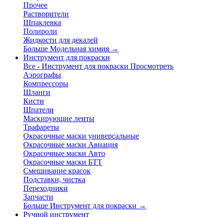
Прочее
Растворители
Шпаклевка
Полироли
Жидкости для декалей
Больше Модельная химия
→
Инструмент для покраски
Все - Инструмент для покраски
Просмотреть
Аэрографы
Компрессоры
Шланги
Кисти
Шпатели
Маскирующие ленты
Трафареты
Окрасочные маски универсальные
Окрасочные маски Авиация
Окрасочные маски Авто
Окрасочные маски БТТ
Смешивание красок
Подставки, чистка
Переходники
Запчасти
Больше Инструмент для покраски
→
Ручной инструмент