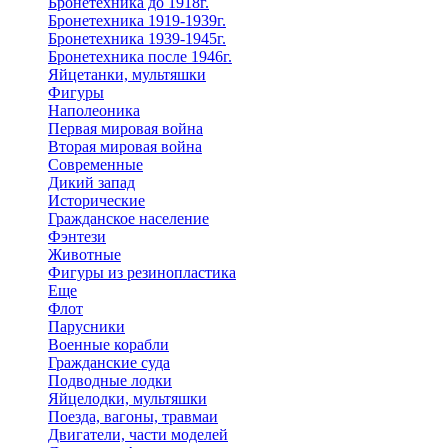
Бронетехника до 1918г.
Бронетехника 1919-1939г.
Бронетехника 1939-1945г.
Бронетехника после 1946г.
Яйцетанки, мультяшки
Фигуры
Наполеоника
Первая мировая война
Вторая мировая война
Современные
Дикий запад
Исторические
Гражданское население
Фэнтези
Животные
Фигуры из резинопластика
Еще
Флот
Парусники
Военные корабли
Гражданские суда
Подводные лодки
Яйцелодки, мультяшки
Поезда, вагоны, травмаи
Двигатели, части моделей