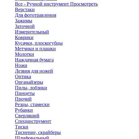
Все - Ручной инструмент
Просмотреть
Верстаки
Для фототравления
Зажимы
Заточной
Измерительный
Коврики
Кусачки, плоскогубцы
Метчики и плашки
Молотки
Наждачная бумага
Ножи
Лезвия для ножей
Оптика
Органайзеры
Пилы, лобзики
Пинцеты
Прочий
Резцы, стамески
Рубанки
Сверлящий
Специнструмент
Тиски
Тиснение, скрайберы
Шлифовальный