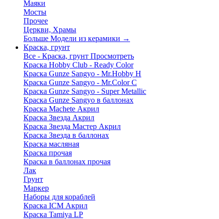
Маяки
Мосты
Прочее
Церкви, Храмы
Больше Модели из керамики
→
Краска, грунт
Все - Краска, грунт
Просмотреть
Краска Hobby Club - Ready Color
Краска Gunze Sangyo - Mr.Hobby H
Краска Gunze Sangyo - Mr.Color C
Краска Gunze Sangyo - Super Metallic
Краска Gunze Sangyo в баллонах
Краска Machete Акрил
Краска Звезда Акрил
Краска Звезда Мастер Акрил
Краска Звезда в баллонах
Краска масляная
Краска прочая
Краска в баллонах прочая
Лак
Грунт
Маркер
Наборы для кораблей
Краска ICM Акрил
Краска Tamiya LP