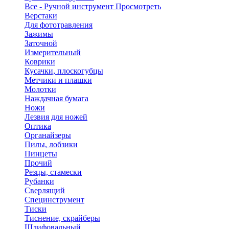
Все - Ручной инструмент
Просмотреть
Верстаки
Для фототравления
Зажимы
Заточной
Измерительный
Коврики
Кусачки, плоскогубцы
Метчики и плашки
Молотки
Наждачная бумага
Ножи
Лезвия для ножей
Оптика
Органайзеры
Пилы, лобзики
Пинцеты
Прочий
Резцы, стамески
Рубанки
Сверлящий
Специнструмент
Тиски
Тиснение, скрайберы
Шлифовальный