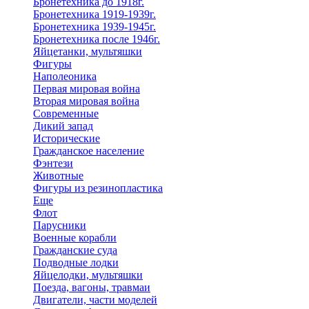
Бронетехника до 1918г.
Бронетехника 1919-1939г.
Бронетехника 1939-1945г.
Бронетехника после 1946г.
Яйцетанки, мультяшки
Фигуры
Наполеоника
Первая мировая война
Вторая мировая война
Современные
Дикий запад
Исторические
Гражданское население
Фэнтези
Животные
Фигуры из резинопластика
Еще
Флот
Парусники
Военные корабли
Гражданские суда
Подводные лодки
Яйцелодки, мультяшки
Поезда, вагоны, травмаи
Двигатели, части моделей