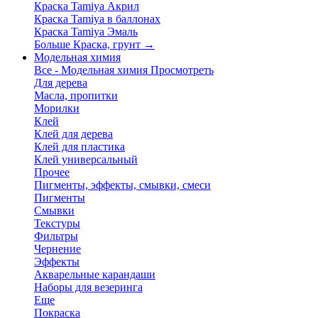
Краска Tamiya Акрил
Краска Tamiya в баллонах
Краска Tamiya Эмаль
Больше Краска, грунт
→
Модельная химия
Все - Модельная химия
Просмотреть
Для дерева
Масла, пропитки
Морилки
Клей
Клей для дерева
Клей для пластика
Клей универсальный
Прочее
Пигменты, эффекты, смывки, смеси
Пигменты
Смывки
Текстуры
Фильтры
Чернение
Эффекты
Акварельные карандаши
Наборы для везеринга
Еще
Покраска