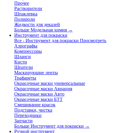
Прочее
Растворители
Шпаклевка
Полироли
Жидкости для декалей
Больше Модельная химия
→
Инструмент для покраски
Все - Инструмент для покраски
Просмотреть
Аэрографы
Компрессоры
Шланги
Кисти
Шпатели
Маскирующие ленты
Трафареты
Окрасочные маски универсальные
Окрасочные маски Авиация
Окрасочные маски Авто
Окрасочные маски БТТ
Смешивание красок
Подставки, чистка
Переходники
Запчасти
Больше Инструмент для покраски
→
Ручной инструмент