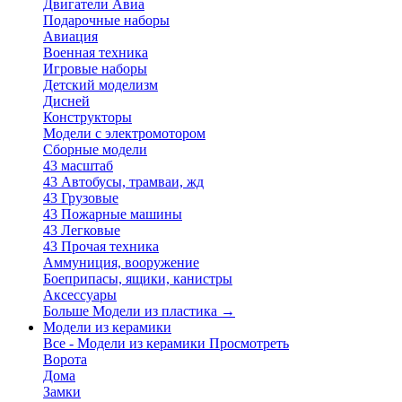
Двигатели Авиа
Подарочные наборы
Авиация
Военная техника
Игровые наборы
Детский моделизм
Дисней
Конструкторы
Модели с электромотором
Сборные модели
43 масштаб
43 Автобусы, трамваи, жд
43 Грузовые
43 Пожарные машины
43 Легковые
43 Прочая техника
Аммуниция, вооружение
Боеприпасы, ящики, канистры
Аксессуары
Больше Модели из пластика
→
Модели из керамики
Все - Модели из керамики
Просмотреть
Ворота
Дома
Замки