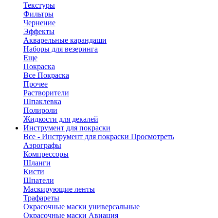
Текстуры
Фильтры
Чернение
Эффекты
Акварельные карандаши
Наборы для везеринга
Еще
Покраска
Все Покраска
Прочее
Растворители
Шпаклевка
Полироли
Жидкости для декалей
Инструмент для покраски
Все - Инструмент для покраски
Просмотреть
Аэрографы
Компрессоры
Шланги
Кисти
Шпатели
Маскирующие ленты
Трафареты
Окрасочные маски универсальные
Окрасочные маски Авиация