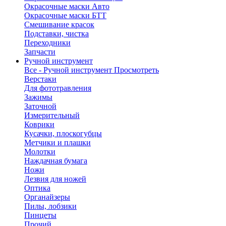
Окрасочные маски Авто
Окрасочные маски БТТ
Смешивание красок
Подставки, чистка
Переходники
Запчасти
Ручной инструмент
Все - Ручной инструмент
Просмотреть
Верстаки
Для фототравления
Зажимы
Заточной
Измерительный
Коврики
Кусачки, плоскогубцы
Метчики и плашки
Молотки
Наждачная бумага
Ножи
Лезвия для ножей
Оптика
Органайзеры
Пилы, лобзики
Пинцеты
Прочий