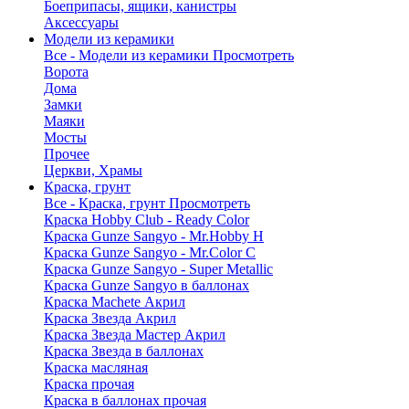
Боеприпасы, ящики, канистры
Аксессуары
Модели из керамики
Все - Модели из керамики
Просмотреть
Ворота
Дома
Замки
Маяки
Мосты
Прочее
Церкви, Храмы
Краска, грунт
Все - Краска, грунт
Просмотреть
Краска Hobby Club - Ready Color
Краска Gunze Sangyo - Mr.Hobby H
Краска Gunze Sangyo - Mr.Color C
Краска Gunze Sangyo - Super Metallic
Краска Gunze Sangyo в баллонах
Краска Machete Акрил
Краска Звезда Акрил
Краска Звезда Мастер Акрил
Краска Звезда в баллонах
Краска масляная
Краска прочая
Краска в баллонах прочая