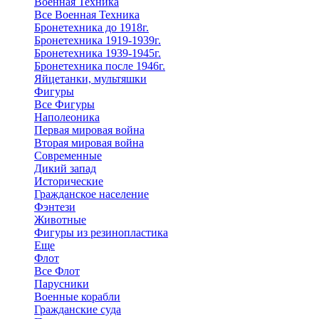
Военная Техника
Все Военная Техника
Бронетехника до 1918г.
Бронетехника 1919-1939г.
Бронетехника 1939-1945г.
Бронетехника после 1946г.
Яйцетанки, мультяшки
Фигуры
Все Фигуры
Наполеоника
Первая мировая война
Вторая мировая война
Современные
Дикий запад
Исторические
Гражданское население
Фэнтези
Животные
Фигуры из резинопластика
Еще
Флот
Все Флот
Парусники
Военные корабли
Гражданские суда