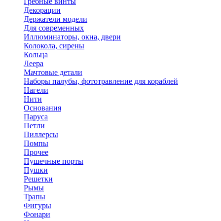
Гребные винты
Декорации
Держатели модели
Для современных
Иллюминаторы, окна, двери
Колокола, сирены
Кольца
Леера
Мачтовые детали
Наборы палубы, фототравление для кораблей
Нагели
Нити
Основания
Паруса
Петли
Пиллерсы
Помпы
Прочее
Пушечные порты
Пушки
Решетки
Рымы
Трапы
Фигуры
Фонари