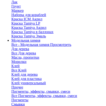
Лак
Грунт
Маркер
Наборы для кораблей
Краска ICM Акрил
Краска Tamiya LP
Краска Tamiya Акрил
Краска Tamiya в баллонах
Краска Tamiya Эмаль
Модельная химия
Все - Модельная химия
Просмотреть
Для дерева
Все Для дерева
Масла, пропитки
Морилки
Клей
Все Клей
Клей для дерева
Клей для пластика
Клей универсальный
Прочее
Пигменты, эффекты, смывки, смеси
Все Пигменты, эффекты, смывки, смеси
Пигменты
Смывки