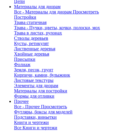
Цепи
Материалы для диорам
Все - Материалы для диорам
Просмотреть
Постройки
Трава статичная
Трава - Пучки, цветы, кочки, полоски, мох
Трава в листах, рулонах
Стволы деревьев
Кусты, ретикулят
Лиственные деревья
Хвойные деревья
Присыпки
Фолиаж
Земля, песок, грунт
Кирпичи, камни, булыжник
Листовые текстуры
Элементы для диорам
Материалы для постройки
Формы для отливки
Прочее
Все - Прочее
Просмотреть
Футляры, боксы для моделей
Подставки, виньетки
Книги и чертежи
Все Книги и чертежи