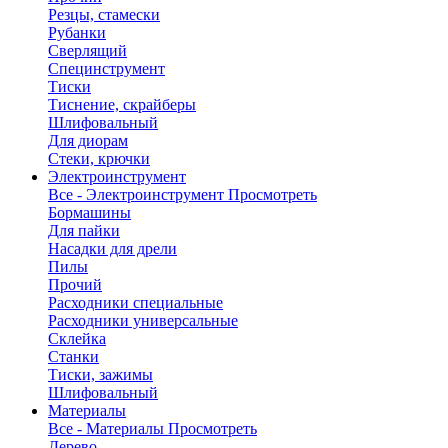
Резцы, стамески
Рубанки
Сверлящий
Специнструмент
Тиски
Тиснение, скрайберы
Шлифовальный
Для диорам
Стеки, крючки
Электроинструмент
Все - Электроинструмент
Просмотреть
Бормашины
Для пайки
Насадки для дрели
Пилы
Прочий
Расходники специальные
Расходники универсальные
Склейка
Станки
Тиски, зажимы
Шлифовальный
Материалы
Все - Материалы
Просмотреть
Дерево