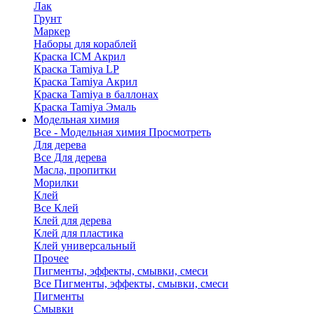
Лак
Грунт
Маркер
Наборы для кораблей
Краска ICM Акрил
Краска Tamiya LP
Краска Tamiya Акрил
Краска Tamiya в баллонах
Краска Tamiya Эмаль
Модельная химия
Все - Модельная химия
Просмотреть
Для дерева
Все Для дерева
Масла, пропитки
Морилки
Клей
Все Клей
Клей для дерева
Клей для пластика
Клей универсальный
Прочее
Пигменты, эффекты, смывки, смеси
Все Пигменты, эффекты, смывки, смеси
Пигменты
Смывки