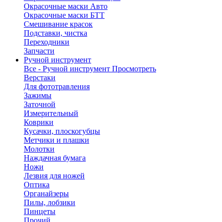
Окрасочные маски Авто
Окрасочные маски БТТ
Смешивание красок
Подставки, чистка
Переходники
Запчасти
Ручной инструмент
Все - Ручной инструмент
Просмотреть
Верстаки
Для фототравления
Зажимы
Заточной
Измерительный
Коврики
Кусачки, плоскогубцы
Метчики и плашки
Молотки
Наждачная бумага
Ножи
Лезвия для ножей
Оптика
Органайзеры
Пилы, лобзики
Пинцеты
Прочий