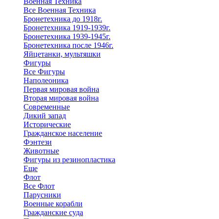
Военная Техника
Все Военная Техника
Бронетехника до 1918г.
Бронетехника 1919-1939г.
Бронетехника 1939-1945г.
Бронетехника после 1946г.
Яйцетанки, мультяшки
Фигуры
Все Фигуры
Наполеоника
Первая мировая война
Вторая мировая война
Современные
Дикий запад
Исторические
Гражданское население
Фэнтези
Животные
Фигуры из резинопластика
Еще
Флот
Все Флот
Парусники
Военные корабли
Гражданские суда