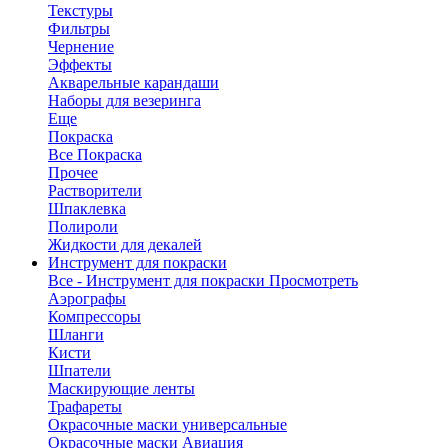
Текстуры
Фильтры
Чернение
Эффекты
Акварельные карандаши
Наборы для везеринга
Еще
Покраска
Все Покраска
Прочее
Растворители
Шпаклевка
Полироли
Жидкости для декалей
Инструмент для покраски
Все - Инструмент для покраски
Просмотреть
Аэрографы
Компрессоры
Шланги
Кисти
Шпатели
Маскирующие ленты
Трафареты
Окрасочные маски универсальные
Окрасочные маски Авиация