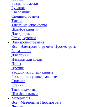
Резцы, стамески
Рубанки
Сверлящий
Специнструмент
Тиски
Тиснение, скрайберы
Шлифовальный
Для диорам
Стеки, крючки
Электроинструмент
Все - Электроинструмент
Просмотреть
Бормашины
Для пайки
Насадки для дрели
Пилы
Прочий
Расходники специальные
Расходники универсальные
Склейка
Станки
Тиски, зажимы
Шлифовальный
Материалы
Все - Материалы
Просмотреть
Дерево