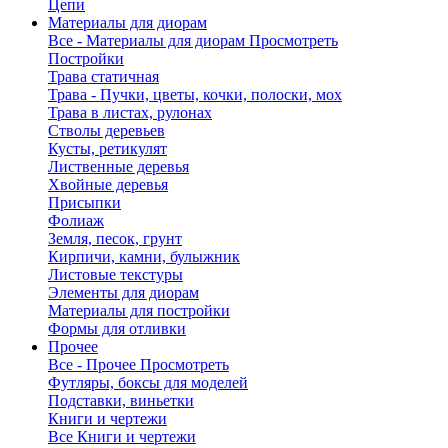
Цепи
Материалы для диорам
Все - Материалы для диорам
Просмотреть
Постройки
Трава статичная
Трава - Пучки, цветы, кочки, полоски, мох
Трава в листах, рулонах
Стволы деревьев
Кусты, ретикулят
Лиственные деревья
Хвойные деревья
Присыпки
Фолиаж
Земля, песок, грунт
Кирпичи, камни, булыжник
Листовые текстуры
Элементы для диорам
Материалы для постройки
Формы для отливки
Прочее
Все - Прочее
Просмотреть
Футляры, боксы для моделей
Подставки, виньетки
Книги и чертежи
Все Книги и чертежи