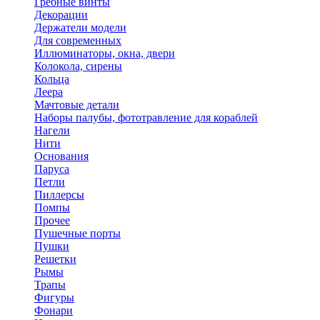
Гребные винты
Декорации
Держатели модели
Для современных
Иллюминаторы, окна, двери
Колокола, сирены
Кольца
Леера
Мачтовые детали
Наборы палубы, фототравление для кораблей
Нагели
Нити
Основания
Паруса
Петли
Пиллерсы
Помпы
Прочее
Пушечные порты
Пушки
Решетки
Рымы
Трапы
Фигуры
Фонари