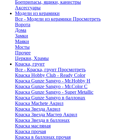
Боеприпасы, ящики, канистры
Аксессуары
Модели из керамики
Все - Модели из керамики
Просмотреть
Ворота
Дома
Замки
Маяки
Мосты
Прочее
Церкви, Храмы
Краска, грунт
Все - Краска, грунт
Просмотреть
Краска Hobby Club - Ready Color
Краска Gunze Sangyo - Mr.Hobby H
Краска Gunze Sangyo - Mr.Color C
Краска Gunze Sangyo - Super Metallic
Краска Gunze Sangyo в баллонах
Краска Machete Акрил
Краска Звезда Акрил
Краска Звезда Мастер Акрил
Краска Звезда в баллонах
Краска масляная
Краска прочая
Краска в баллонах прочая