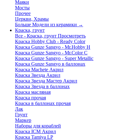
Маяки
Мосты
Прочее
Церкви, Храмы
Больше Модели из керамики
→
Краска, грунт
Все - Краска, грунт
Просмотреть
Краска Hobby Club - Ready Color
Краска Gunze Sangyo - Mr.Hobby H
Краска Gunze Sangyo - Mr.Color C
Краска Gunze Sangyo - Super Metallic
Краска Gunze Sangyo в баллонах
Краска Machete Акрил
Краска Звезда Акрил
Краска Звезда Мастер Акрил
Краска Звезда в баллонах
Краска масляная
Краска прочая
Краска в баллонах прочая
Лак
Грунт
Маркер
Наборы для кораблей
Краска ICM Акрил
Краска Tamiya LP