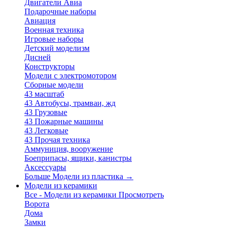
Двигатели Авиа
Подарочные наборы
Авиация
Военная техника
Игровые наборы
Детский моделизм
Дисней
Конструкторы
Модели с электромотором
Сборные модели
43 масштаб
43 Автобусы, трамваи, жд
43 Грузовые
43 Пожарные машины
43 Легковые
43 Прочая техника
Аммуниция, вооружение
Боеприпасы, ящики, канистры
Аксессуары
Больше Модели из пластика
→
Модели из керамики
Все - Модели из керамики
Просмотреть
Ворота
Дома
Замки