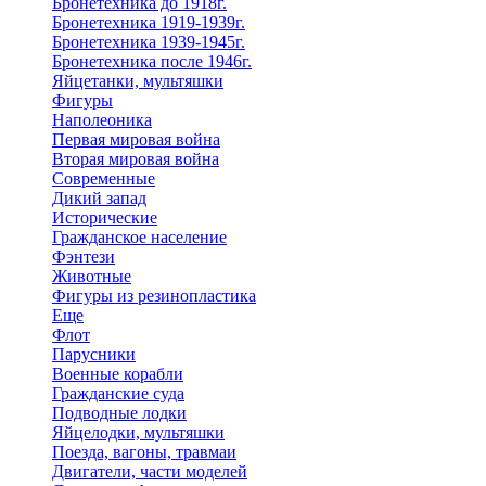
Бронетехника до 1918г.
Бронетехника 1919-1939г.
Бронетехника 1939-1945г.
Бронетехника после 1946г.
Яйцетанки, мультяшки
Фигуры
Наполеоника
Первая мировая война
Вторая мировая война
Современные
Дикий запад
Исторические
Гражданское население
Фэнтези
Животные
Фигуры из резинопластика
Еще
Флот
Парусники
Военные корабли
Гражданские суда
Подводные лодки
Яйцелодки, мультяшки
Поезда, вагоны, травмаи
Двигатели, части моделей