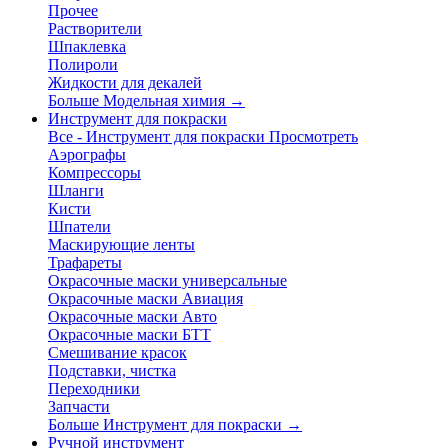
Прочее
Растворители
Шпаклевка
Полироли
Жидкости для декалей
Больше Модельная химия
→
Инструмент для покраски
Все - Инструмент для покраски
Просмотреть
Аэрографы
Компрессоры
Шланги
Кисти
Шпатели
Маскирующие ленты
Трафареты
Окрасочные маски универсальные
Окрасочные маски Авиация
Окрасочные маски Авто
Окрасочные маски БТТ
Смешивание красок
Подставки, чистка
Переходники
Запчасти
Больше Инструмент для покраски
→
Ручной инструмент