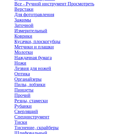
Все - Ручной инструмент
Просмотреть
Верстаки
Для фототравления
Зажимы
Заточной
Измерительный
Коврики
Кусачки, плоскогубцы
Метчики и плашки
Молотки
Наждачная бумага
Ножи
Лезвия для ножей
Оптика
Органайзеры
Пилы, лобзики
Пинцеты
Прочий
Резцы, стамески
Рубанки
Сверлящий
Специнструмент
Тиски
Тиснение, скрайберы
Шлифовальный