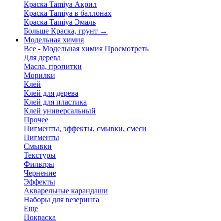
Краска Tamiya Акрил
Краска Tamiya в баллонах
Краска Tamiya Эмаль
Больше Краска, грунт
→
Модельная химия
Все - Модельная химия
Просмотреть
Для дерева
Масла, пропитки
Морилки
Клей
Клей для дерева
Клей для пластика
Клей универсальный
Прочее
Пигменты, эффекты, смывки, смеси
Пигменты
Смывки
Текстуры
Фильтры
Чернение
Эффекты
Акварельные карандаши
Наборы для везеринга
Еще
Покраска