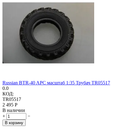
Russian BTR-40 APC масштаб 1:35 Трубач TR05517
0.0
КОД:
TR05517
2 495
Р
В наличии
+
−
В корзину