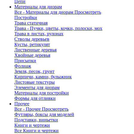
Цепи
Материалы для диорам
Все - Материалы для диорам
Просмотреть
Постройки
Трава статичная
Трава - Пучки, цветы, кочки, полоски, мох
Трава в листах, рулонах
Стволы деревьев
Кусты, ретикулят
Лиственные деревья
Хвойные деревья
Присыпки
Фолиаж
Земля, песок, грунт
Кирпичи, камни, булыжник
Листовые текстуры
Элементы для диорам
Материалы для постройки
Формы для отливки
Прочее
Все - Прочее
Просмотреть
Футляры, боксы для моделей
Подставки, виньетки
Книги и чертежи
Все Книги и чертежи