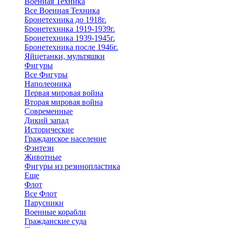
Военная Техника
Все Военная Техника
Бронетехника до 1918г.
Бронетехника 1919-1939г.
Бронетехника 1939-1945г.
Бронетехника после 1946г.
Яйцетанки, мультяшки
Фигуры
Все Фигуры
Наполеоника
Первая мировая война
Вторая мировая война
Современные
Дикий запад
Исторические
Гражданское население
Фэнтези
Животные
Фигуры из резинопластика
Еще
Флот
Все Флот
Парусники
Военные корабли
Гражданские суда