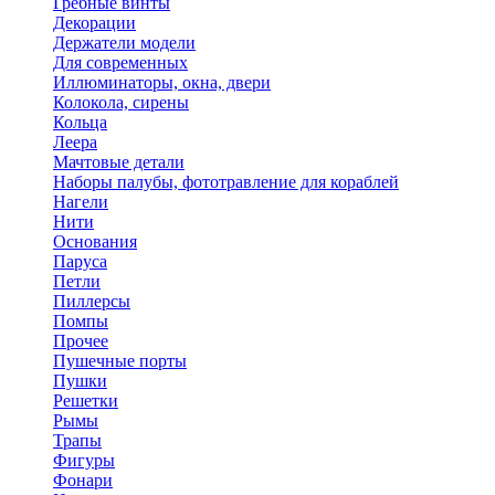
Гребные винты
Декорации
Держатели модели
Для современных
Иллюминаторы, окна, двери
Колокола, сирены
Кольца
Леера
Мачтовые детали
Наборы палубы, фототравление для кораблей
Нагели
Нити
Основания
Паруса
Петли
Пиллерсы
Помпы
Прочее
Пушечные порты
Пушки
Решетки
Рымы
Трапы
Фигуры
Фонари