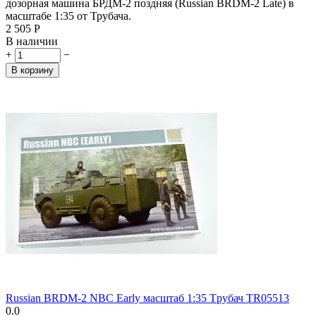
дозорная машина БРДМ-2 поздняя (Russian BRDM-2 Late) в
масштабе 1:35 от Трубача.
2 505
Р
В наличии
+
−
В корзину
Russian BRDM-2 NBC Early масштаб 1:35 Tрубач TR05513
0.0