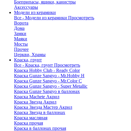
Боеприпасы, ящики, канистры
Аксессуары
Модели из керамики
Все - Модели из керамики
Просмотреть
Ворота
Дома
Замки
Маяки
Мосты
Прочее
Церкви, Храмы
Краска, грунт
Все - Краска, грунт
Просмотреть
Краска Hobby Club - Ready Color
Краска Gunze Sangyo - Mr.Hobby H
Краска Gunze Sangyo - Mr.Color C
Краска Gunze Sangyo - Super Metallic
Краска Gunze Sangyo в баллонах
Краска Machete Акрил
Краска Звезда Акрил
Краска Звезда Мастер Акрил
Краска Звезда в баллонах
Краска масляная
Краска прочая
Краска в баллонах прочая