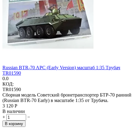
Russian BTR-70 APC (Early Version) масштаб 1:35 Tрубач
TR01590
0.0
КОД:
TR01590
Сборная модель Советский бронетранспортер БТР-70 ранний
(Russian BTR-70 Early) в масштабе 1:35 от Трубача.
3 120
Р
В наличии
+
−
В корзину