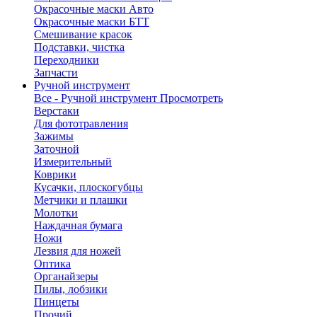
Окрасочные маски Авто
Окрасочные маски БТТ
Смешивание красок
Подставки, чистка
Переходники
Запчасти
Ручной инструмент
Все - Ручной инструмент
Просмотреть
Верстаки
Для фототравления
Зажимы
Заточной
Измерительный
Коврики
Кусачки, плоскогубцы
Метчики и плашки
Молотки
Наждачная бумага
Ножи
Лезвия для ножей
Оптика
Органайзеры
Пилы, лобзики
Пинцеты
Прочий