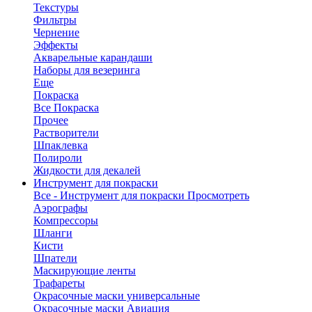
Текстуры
Фильтры
Чернение
Эффекты
Акварельные карандаши
Наборы для везеринга
Еще
Покраска
Все Покраска
Прочее
Растворители
Шпаклевка
Полироли
Жидкости для декалей
Инструмент для покраски
Все - Инструмент для покраски
Просмотреть
Аэрографы
Компрессоры
Шланги
Кисти
Шпатели
Маскирующие ленты
Трафареты
Окрасочные маски универсальные
Окрасочные маски Авиация