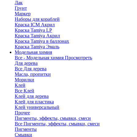
Лак
Грунт
Маркер
Наборы для кораблей
Краска ICM Акрил
Краска Tamiya LP
Краска Tamiya Акрил
Краска Tamiya в баллонах
Краска Tamiya Эмаль
Модельная химия
Все - Модельная химия
Просмотреть
Для дерева
Все Для дерева
Масла, пропитки
Морилки
Клей
Все Клей
Клей для дерева
Клей для пластика
Клей универсальный
Прочее
Пигменты, эффекты, смывки, смеси
Все Пигменты, эффекты, смывки, смеси
Пигменты
Смывки