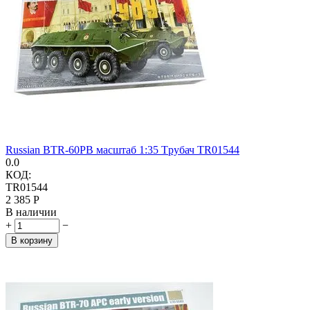
Russian BTR-60PB масштаб 1:35 Tрубач TR01544
0.0
КОД:
TR01544
2 385
Р
В наличии
+
−
В корзину