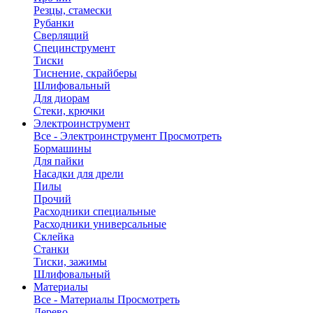
Резцы, стамески
Рубанки
Сверлящий
Специнструмент
Тиски
Тиснение, скрайберы
Шлифовальный
Для диорам
Стеки, крючки
Электроинструмент
Все - Электроинструмент
Просмотреть
Бормашины
Для пайки
Насадки для дрели
Пилы
Прочий
Расходники специальные
Расходники универсальные
Склейка
Станки
Тиски, зажимы
Шлифовальный
Материалы
Все - Материалы
Просмотреть
Дерево