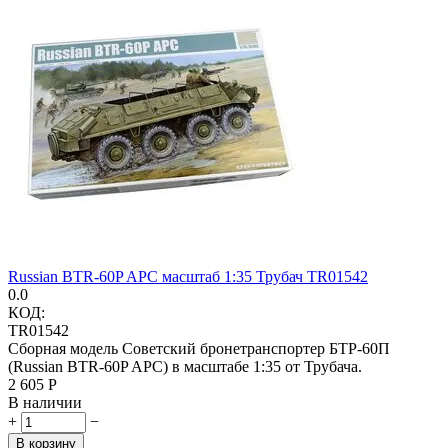
Russian BTR-60P APC масштаб 1:35 Трубач TR01542
0.0
КОД:
TR01542
Сборная модель Советский бронетранспортер БТР-60П
(Russian BTR-60P APC) в масштабе 1:35 от Трубача.
2 605
Р
В наличии
+
−
В корзину