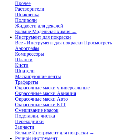
Прочее
Растворители
Шпаклевка
Полироли
Жидкости для декалей
Больше Модельная химия
→
Инструмент для покраски
Все - Инструмент для покраски
Просмотреть
Аэрографы
Компрессоры
Шланги
Кисти
Шпатели
Маскирующие ленты
Трафареты
Окрасочные маски универсальные
Окрасочные маски Авиация
Окрасочные маски Авто
Окрасочные маски БТТ
Смешивание красок
Подставки, чистка
Переходники
Запчасти
Больше Инструмент для покраски
→
Ручной инструмент