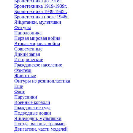
Бронетехника до 1918г.
Бронетехника 1919-1939г.
Бронетехника 1939-1945г.
Бронетехника после 1946г.
Яйцетанки, мультяшки
Фигуры
Наполеоника
Первая мировая война
Вторая мировая война
Современные
Дикий запад
Исторические
Гражданское население
Фэнтези
Животные
Фигуры из резинопластика
Еще
Флот
Парусники
Военные корабли
Гражданские суда
Подводные лодки
Яйцелодки, мультяшки
Поезда, вагоны, травмаи
Двигатели, части моделей