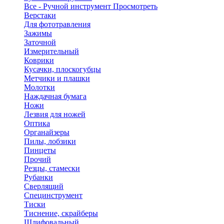
Все - Ручной инструмент
Просмотреть
Верстаки
Для фототравления
Зажимы
Заточной
Измерительный
Коврики
Кусачки, плоскогубцы
Метчики и плашки
Молотки
Наждачная бумага
Ножи
Лезвия для ножей
Оптика
Органайзеры
Пилы, лобзики
Пинцеты
Прочий
Резцы, стамески
Рубанки
Сверлящий
Специнструмент
Тиски
Тиснение, скрайберы
Шлифовальный