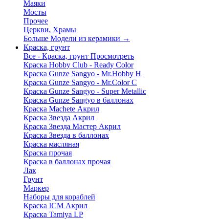
Маяки
Мосты
Прочее
Церкви, Храмы
Больше Модели из керамики
→
Краска, грунт
Все - Краска, грунт
Просмотреть
Краска Hobby Club - Ready Color
Краска Gunze Sangyo - Mr.Hobby H
Краска Gunze Sangyo - Mr.Color C
Краска Gunze Sangyo - Super Metallic
Краска Gunze Sangyo в баллонах
Краска Machete Акрил
Краска Звезда Акрил
Краска Звезда Мастер Акрил
Краска Звезда в баллонах
Краска масляная
Краска прочая
Краска в баллонах прочая
Лак
Грунт
Маркер
Наборы для кораблей
Краска ICM Акрил
Краска Tamiya LP