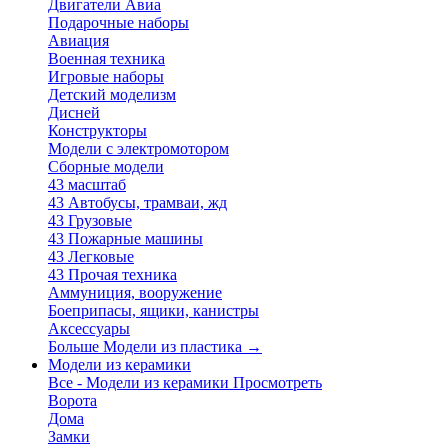
Двигатели Авиа
Подарочные наборы
Авиация
Военная техника
Игровые наборы
Детский моделизм
Дисней
Конструкторы
Модели с электромотором
Сборные модели
43 масштаб
43 Автобусы, трамваи, жд
43 Грузовые
43 Пожарные машины
43 Легковые
43 Прочая техника
Аммуниция, вооружение
Боеприпасы, ящики, канистры
Аксессуары
Больше Модели из пластика
→
Модели из керамики
Все - Модели из керамики
Просмотреть
Ворота
Дома
Замки