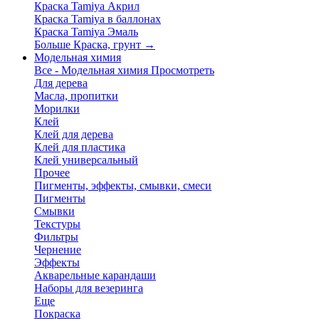
Краска Tamiya Акрил
Краска Tamiya в баллонах
Краска Tamiya Эмаль
Больше Краска, грунт
→
Модельная химия
Все - Модельная химия
Просмотреть
Для дерева
Масла, пропитки
Морилки
Клей
Клей для дерева
Клей для пластика
Клей универсальный
Прочее
Пигменты, эффекты, смывки, смеси
Пигменты
Смывки
Текстуры
Фильтры
Чернение
Эффекты
Акварельные карандаши
Наборы для везеринга
Еще
Покраска