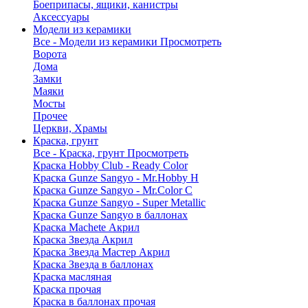
Боеприпасы, ящики, канистры
Аксессуары
Модели из керамики
Все - Модели из керамики
Просмотреть
Ворота
Дома
Замки
Маяки
Мосты
Прочее
Церкви, Храмы
Краска, грунт
Все - Краска, грунт
Просмотреть
Краска Hobby Club - Ready Color
Краска Gunze Sangyo - Mr.Hobby H
Краска Gunze Sangyo - Mr.Color C
Краска Gunze Sangyo - Super Metallic
Краска Gunze Sangyo в баллонах
Краска Machete Акрил
Краска Звезда Акрил
Краска Звезда Мастер Акрил
Краска Звезда в баллонах
Краска масляная
Краска прочая
Краска в баллонах прочая