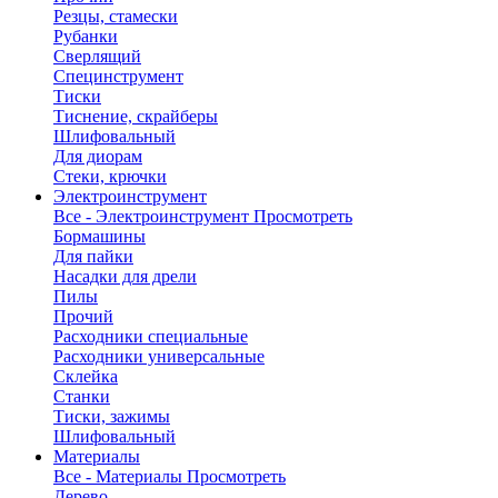
Резцы, стамески
Рубанки
Сверлящий
Специнструмент
Тиски
Тиснение, скрайберы
Шлифовальный
Для диорам
Стеки, крючки
Электроинструмент
Все - Электроинструмент
Просмотреть
Бормашины
Для пайки
Насадки для дрели
Пилы
Прочий
Расходники специальные
Расходники универсальные
Склейка
Станки
Тиски, зажимы
Шлифовальный
Материалы
Все - Материалы
Просмотреть
Дерево