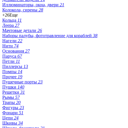
Иллюминаторы, окна, двери
21
Колокола, сирены
28
+26
Еще
Кольца
11
Леера
27
Мачтовые детали
26
Наборы палубы, фототравление для кораблей
38
Нагели
22
Нити
74
Основания
27
Паруса
67
Петли
11
Пиллерсы
13
Помпы
14
Прочее
19
Пушечные порты
23
Пушки
140
Решетки
31
Рымы
57
Трапы
20
Фигуры
23
Фонари
51
Цепи
24
Шкивы
34