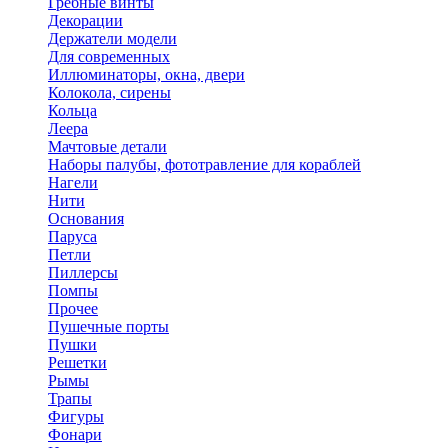
Гребные винты
Декорации
Держатели модели
Для современных
Иллюминаторы, окна, двери
Колокола, сирены
Кольца
Леера
Мачтовые детали
Наборы палубы, фототравление для кораблей
Нагели
Нити
Основания
Паруса
Петли
Пиллерсы
Помпы
Прочее
Пушечные порты
Пушки
Решетки
Рымы
Трапы
Фигуры
Фонари