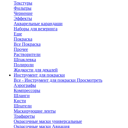
Текстуры
Фильтры
Чернение
Эффекты
Акварельные карандаши
Наборы для везеринга
Еще
Покраска
Все Покраска
Прочее
Растворители
Шпаклевка
Полироли
Жидкости для декалей
Инструмент для покраски
Все - Инструмент для покраски
Просмотреть
Аэрографы
Компрессоры
Шланги
Кисти
Шпатели
Маскирующие ленты
Трафареты
Окрасочные маски универсальные
Окрасочные маски Авиация