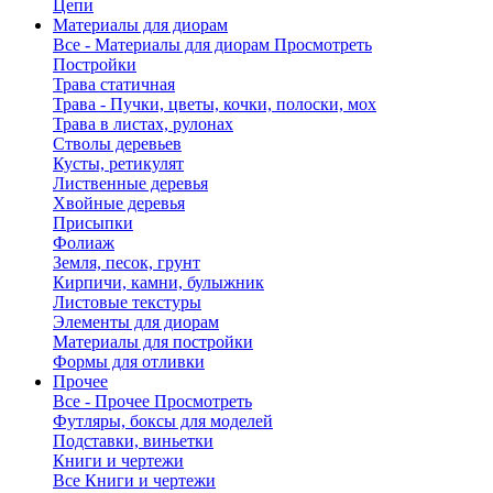
Цепи
Материалы для диорам
Все - Материалы для диорам
Просмотреть
Постройки
Трава статичная
Трава - Пучки, цветы, кочки, полоски, мох
Трава в листах, рулонах
Стволы деревьев
Кусты, ретикулят
Лиственные деревья
Хвойные деревья
Присыпки
Фолиаж
Земля, песок, грунт
Кирпичи, камни, булыжник
Листовые текстуры
Элементы для диорам
Материалы для постройки
Формы для отливки
Прочее
Все - Прочее
Просмотреть
Футляры, боксы для моделей
Подставки, виньетки
Книги и чертежи
Все Книги и чертежи