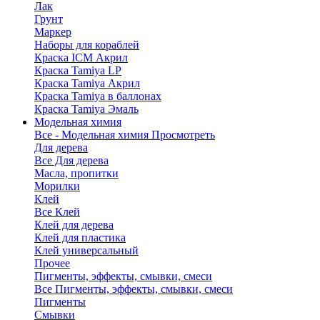
Лак
Грунт
Маркер
Наборы для кораблей
Краска ICM Акрил
Краска Tamiya LP
Краска Tamiya Акрил
Краска Tamiya в баллонах
Краска Tamiya Эмаль
Модельная химия
Все - Модельная химия
Просмотреть
Для дерева
Все Для дерева
Масла, пропитки
Морилки
Клей
Все Клей
Клей для дерева
Клей для пластика
Клей универсальный
Прочее
Пигменты, эффекты, смывки, смеси
Все Пигменты, эффекты, смывки, смеси
Пигменты
Смывки