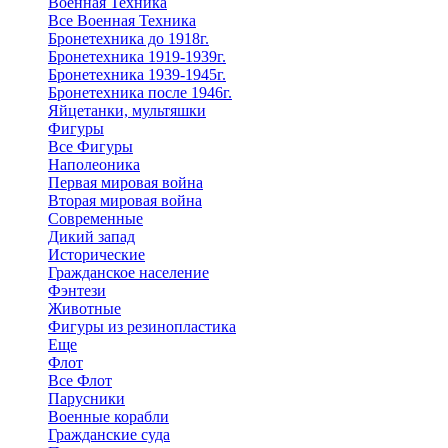
Военная Техника
Все Военная Техника
Бронетехника до 1918г.
Бронетехника 1919-1939г.
Бронетехника 1939-1945г.
Бронетехника после 1946г.
Яйцетанки, мультяшки
Фигуры
Все Фигуры
Наполеоника
Первая мировая война
Вторая мировая война
Современные
Дикий запад
Исторические
Гражданское население
Фэнтези
Животные
Фигуры из резинопластика
Еще
Флот
Все Флот
Парусники
Военные корабли
Гражданские суда