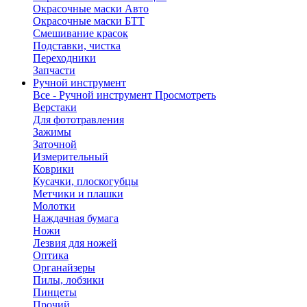
Окрасочные маски Авто
Окрасочные маски БТТ
Смешивание красок
Подставки, чистка
Переходники
Запчасти
Ручной инструмент
Все - Ручной инструмент
Просмотреть
Верстаки
Для фототравления
Зажимы
Заточной
Измерительный
Коврики
Кусачки, плоскогубцы
Метчики и плашки
Молотки
Наждачная бумага
Ножи
Лезвия для ножей
Оптика
Органайзеры
Пилы, лобзики
Пинцеты
Прочий