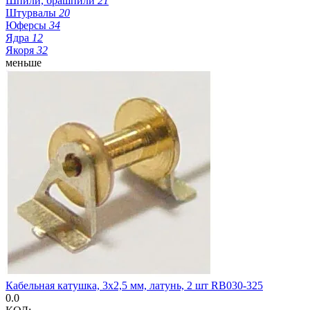
Шпили, брашпили
21
Штурвалы
20
Юферсы
34
Ядра
12
Якоря
32
меньше
Кабельная катушка, 3х2,5 мм, латунь, 2 шт RB030-325
0.0