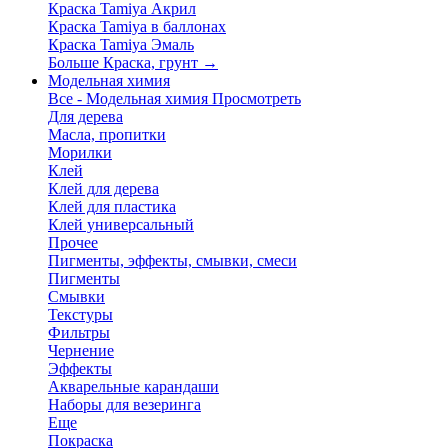
Краска Tamiya Акрил
Краска Tamiya в баллонах
Краска Tamiya Эмаль
Больше Краска, грунт
→
Модельная химия
Все - Модельная химия
Просмотреть
Для дерева
Масла, пропитки
Морилки
Клей
Клей для дерева
Клей для пластика
Клей универсальный
Прочее
Пигменты, эффекты, смывки, смеси
Пигменты
Смывки
Текстуры
Фильтры
Чернение
Эффекты
Акварельные карандаши
Наборы для везеринга
Еще
Покраска