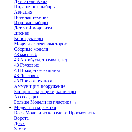
Двигатели Авиа
Подарочные наборы
Авиация
Военная техника
Игровые наборы
Детский моделизм
Дисней
Конструкторы
Модели с электромотором
Сборные модели
43 масштаб
43 Автобусы, трамваи, жд
43 Грузовые
43 Пожарные машины
43 Легковые
43 Прочая техника
Аммуниция, вооружение
Боеприпасы, ящики, канистры
Аксессуары
Больше Модели из пластика
→
Модели из керамики
Все - Модели из керамики
Просмотреть
Ворота
Дома
Замки