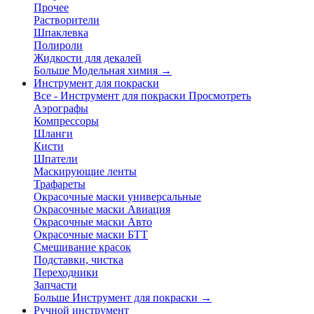
Прочее
Растворители
Шпаклевка
Полироли
Жидкости для декалей
Больше Модельная химия
→
Инструмент для покраски
Все - Инструмент для покраски
Просмотреть
Аэрографы
Компрессоры
Шланги
Кисти
Шпатели
Маскирующие ленты
Трафареты
Окрасочные маски универсальные
Окрасочные маски Авиация
Окрасочные маски Авто
Окрасочные маски БТТ
Смешивание красок
Подставки, чистка
Переходники
Запчасти
Больше Инструмент для покраски
→
Ручной инструмент