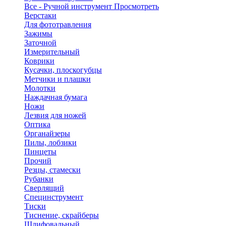
Все - Ручной инструмент
Просмотреть
Верстаки
Для фототравления
Зажимы
Заточной
Измерительный
Коврики
Кусачки, плоскогубцы
Метчики и плашки
Молотки
Наждачная бумага
Ножи
Лезвия для ножей
Оптика
Органайзеры
Пилы, лобзики
Пинцеты
Прочий
Резцы, стамески
Рубанки
Сверлящий
Специнструмент
Тиски
Тиснение, скрайберы
Шлифовальный