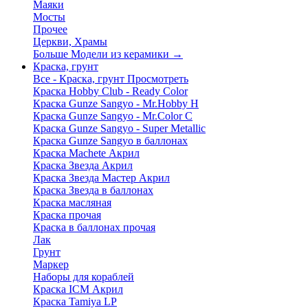
Маяки
Мосты
Прочее
Церкви, Храмы
Больше Модели из керамики
→
Краска, грунт
Все - Краска, грунт
Просмотреть
Краска Hobby Club - Ready Color
Краска Gunze Sangyo - Mr.Hobby H
Краска Gunze Sangyo - Mr.Color C
Краска Gunze Sangyo - Super Metallic
Краска Gunze Sangyo в баллонах
Краска Machete Акрил
Краска Звезда Акрил
Краска Звезда Мастер Акрил
Краска Звезда в баллонах
Краска масляная
Краска прочая
Краска в баллонах прочая
Лак
Грунт
Маркер
Наборы для кораблей
Краска ICM Акрил
Краска Tamiya LP