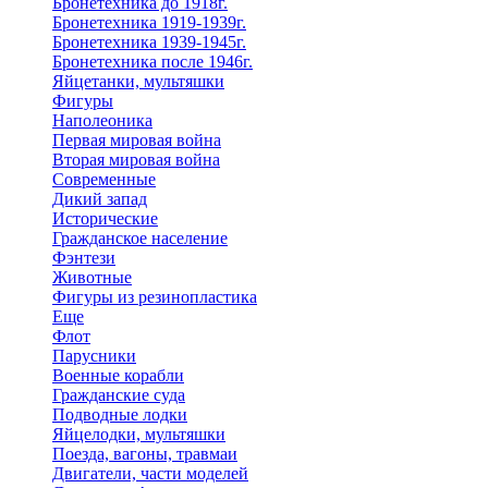
Бронетехника до 1918г.
Бронетехника 1919-1939г.
Бронетехника 1939-1945г.
Бронетехника после 1946г.
Яйцетанки, мультяшки
Фигуры
Наполеоника
Первая мировая война
Вторая мировая война
Современные
Дикий запад
Исторические
Гражданское население
Фэнтези
Животные
Фигуры из резинопластика
Еще
Флот
Парусники
Военные корабли
Гражданские суда
Подводные лодки
Яйцелодки, мультяшки
Поезда, вагоны, травмаи
Двигатели, части моделей