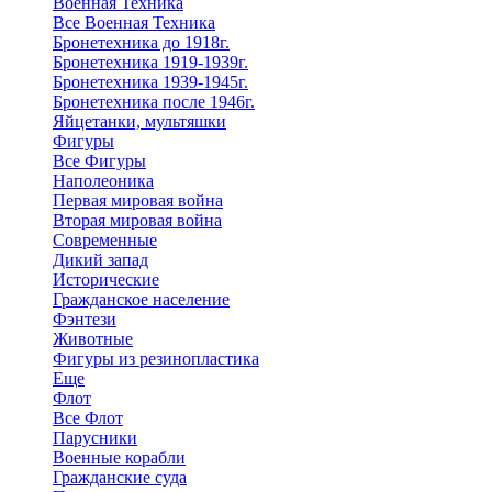
Военная Техника
Все Военная Техника
Бронетехника до 1918г.
Бронетехника 1919-1939г.
Бронетехника 1939-1945г.
Бронетехника после 1946г.
Яйцетанки, мультяшки
Фигуры
Все Фигуры
Наполеоника
Первая мировая война
Вторая мировая война
Современные
Дикий запад
Исторические
Гражданское население
Фэнтези
Животные
Фигуры из резинопластика
Еще
Флот
Все Флот
Парусники
Военные корабли
Гражданские суда