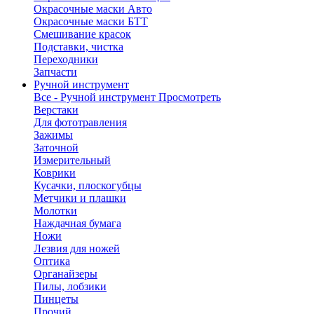
Окрасочные маски Авто
Окрасочные маски БТТ
Смешивание красок
Подставки, чистка
Переходники
Запчасти
Ручной инструмент
Все - Ручной инструмент
Просмотреть
Верстаки
Для фототравления
Зажимы
Заточной
Измерительный
Коврики
Кусачки, плоскогубцы
Метчики и плашки
Молотки
Наждачная бумага
Ножи
Лезвия для ножей
Оптика
Органайзеры
Пилы, лобзики
Пинцеты
Прочий