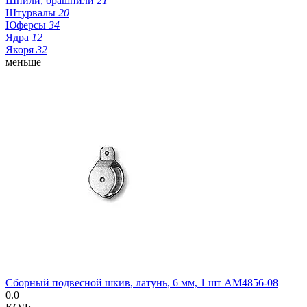
Шпили, брашпили
21
Штурвалы
20
Юферсы
34
Ядра
12
Якоря
32
меньше
Сборный подвесной шкив, латунь, 6 мм, 1 шт AM4856-08
0.0