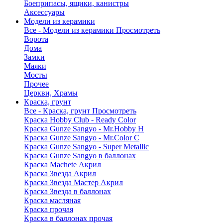
Боеприпасы, ящики, канистры
Аксессуары
Модели из керамики
Все - Модели из керамики
Просмотреть
Ворота
Дома
Замки
Маяки
Мосты
Прочее
Церкви, Храмы
Краска, грунт
Все - Краска, грунт
Просмотреть
Краска Hobby Club - Ready Color
Краска Gunze Sangyo - Mr.Hobby H
Краска Gunze Sangyo - Mr.Color C
Краска Gunze Sangyo - Super Metallic
Краска Gunze Sangyo в баллонах
Краска Machete Акрил
Краска Звезда Акрил
Краска Звезда Мастер Акрил
Краска Звезда в баллонах
Краска масляная
Краска прочая
Краска в баллонах прочая