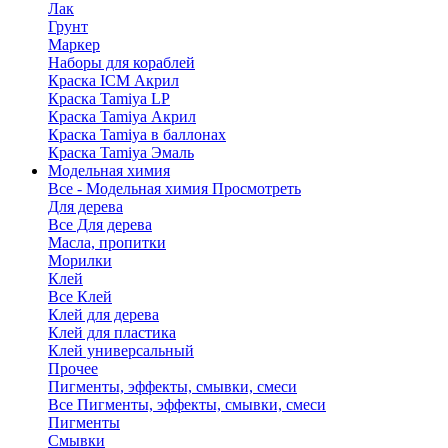
Лак
Грунт
Маркер
Наборы для кораблей
Краска ICM Акрил
Краска Tamiya LP
Краска Tamiya Акрил
Краска Tamiya в баллонах
Краска Tamiya Эмаль
Модельная химия
Все - Модельная химия
Просмотреть
Для дерева
Все Для дерева
Масла, пропитки
Морилки
Клей
Все Клей
Клей для дерева
Клей для пластика
Клей универсальный
Прочее
Пигменты, эффекты, смывки, смеси
Все Пигменты, эффекты, смывки, смеси
Пигменты
Смывки