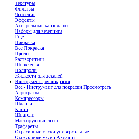
Текстуры
Фильтры
Чернение
Эффекты
Акварельные карандаши
Наборы для везеринга
Еще
Покраска
Все Покраска
Прочее
Растворители
Шпаклевка
Полироли
Жидкости для декалей
Инструмент для покраски
Все - Инструмент для покраски
Просмотреть
Аэрографы
Компрессоры
Шланги
Кисти
Шпатели
Маскирующие ленты
Трафареты
Окрасочные маски универсальные
Окрасочные маски Авиация