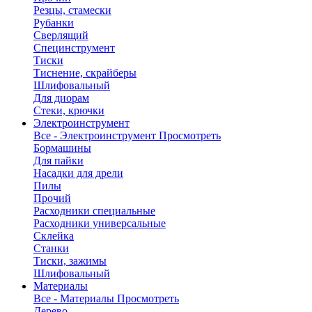
Резцы, стамески
Рубанки
Сверлящий
Специнструмент
Тиски
Тиснение, скрайберы
Шлифовальный
Для диорам
Стеки, крючки
Электроинструмент
Все - Электроинструмент
Просмотреть
Бормашины
Для пайки
Насадки для дрели
Пилы
Прочий
Расходники специальные
Расходники универсальные
Склейка
Станки
Тиски, зажимы
Шлифовальный
Материалы
Все - Материалы
Просмотреть
Дерево