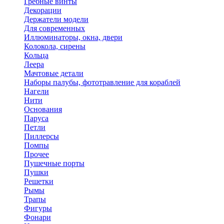
Гребные винты
Декорации
Держатели модели
Для современных
Иллюминаторы, окна, двери
Колокола, сирены
Кольца
Леера
Мачтовые детали
Наборы палубы, фототравление для кораблей
Нагели
Нити
Основания
Паруса
Петли
Пиллерсы
Помпы
Прочее
Пушечные порты
Пушки
Решетки
Рымы
Трапы
Фигуры
Фонари