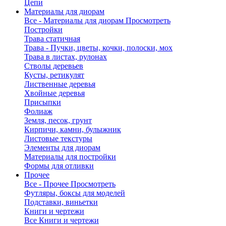
Цепи
Материалы для диорам
Все - Материалы для диорам
Просмотреть
Постройки
Трава статичная
Трава - Пучки, цветы, кочки, полоски, мох
Трава в листах, рулонах
Стволы деревьев
Кусты, ретикулят
Лиственные деревья
Хвойные деревья
Присыпки
Фолиаж
Земля, песок, грунт
Кирпичи, камни, булыжник
Листовые текстуры
Элементы для диорам
Материалы для постройки
Формы для отливки
Прочее
Все - Прочее
Просмотреть
Футляры, боксы для моделей
Подставки, виньетки
Книги и чертежи
Все Книги и чертежи