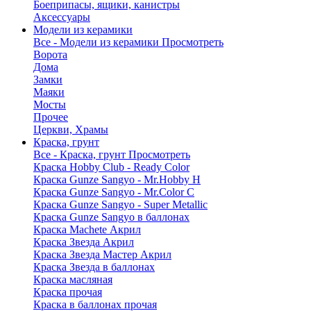
Боеприпасы, ящики, канистры
Аксессуары
Модели из керамики
Все - Модели из керамики
Просмотреть
Ворота
Дома
Замки
Маяки
Мосты
Прочее
Церкви, Храмы
Краска, грунт
Все - Краска, грунт
Просмотреть
Краска Hobby Club - Ready Color
Краска Gunze Sangyo - Mr.Hobby H
Краска Gunze Sangyo - Mr.Color C
Краска Gunze Sangyo - Super Metallic
Краска Gunze Sangyo в баллонах
Краска Machete Акрил
Краска Звезда Акрил
Краска Звезда Мастер Акрил
Краска Звезда в баллонах
Краска масляная
Краска прочая
Краска в баллонах прочая