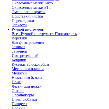
Окрасочные маски Авто
Окрасочные маски БТТ
Смешивание красок
Подставки, чистка
Переходники
Запчасти
Ручной инструмент
Все - Ручной инструмент
Просмотреть
Верстаки
Для фототравления
Зажимы
Заточной
Измерительный
Коврики
Кусачки, плоскогубцы
Метчики и плашки
Молотки
Наждачная бумага
Ножи
Лезвия для ножей
Оптика
Органайзеры
Пилы, лобзики
Пинцеты
Прочий