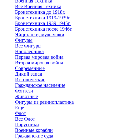
Военная Техника
Все Военная Техника
Бронетехника до 1918г.
Бронетехника 1919-1939г.
Бронетехника 1939-1945г.
Бронетехника после 1946г.
Яйцетанки, мультяшки
Фигуры
Все Фигуры
Наполеоника
Первая мировая война
Вторая мировая война
Современные
Дикий запад
Исторические
Гражданское население
Фэнтези
Животные
Фигуры из резинопластика
Еще
Флот
Все Флот
Парусники
Военные корабли
Гражданские суда