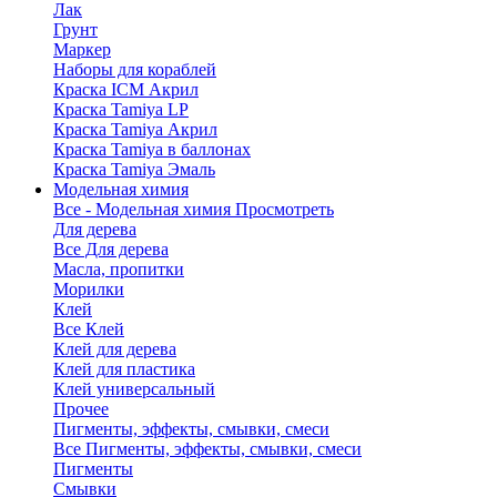
Лак
Грунт
Маркер
Наборы для кораблей
Краска ICM Акрил
Краска Tamiya LP
Краска Tamiya Акрил
Краска Tamiya в баллонах
Краска Tamiya Эмаль
Модельная химия
Все - Модельная химия
Просмотреть
Для дерева
Все Для дерева
Масла, пропитки
Морилки
Клей
Все Клей
Клей для дерева
Клей для пластика
Клей универсальный
Прочее
Пигменты, эффекты, смывки, смеси
Все Пигменты, эффекты, смывки, смеси
Пигменты
Смывки