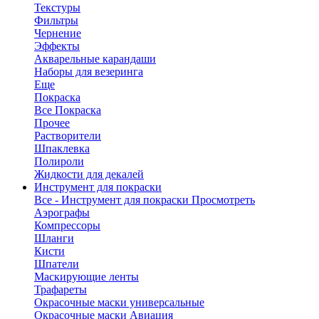
Текстуры
Фильтры
Чернение
Эффекты
Акварельные карандаши
Наборы для везеринга
Еще
Покраска
Все Покраска
Прочее
Растворители
Шпаклевка
Полироли
Жидкости для декалей
Инструмент для покраски
Все - Инструмент для покраски
Просмотреть
Аэрографы
Компрессоры
Шланги
Кисти
Шпатели
Маскирующие ленты
Трафареты
Окрасочные маски универсальные
Окрасочные маски Авиация