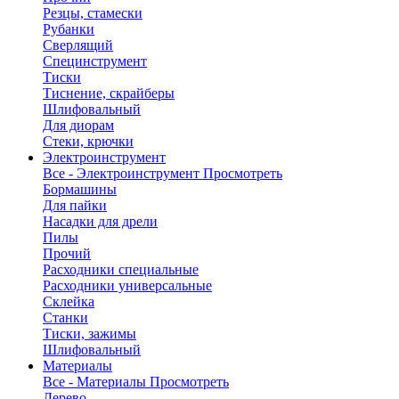
Резцы, стамески
Рубанки
Сверлящий
Специнструмент
Тиски
Тиснение, скрайберы
Шлифовальный
Для диорам
Стеки, крючки
Электроинструмент
Все - Электроинструмент
Просмотреть
Бормашины
Для пайки
Насадки для дрели
Пилы
Прочий
Расходники специальные
Расходники универсальные
Склейка
Станки
Тиски, зажимы
Шлифовальный
Материалы
Все - Материалы
Просмотреть
Дерево