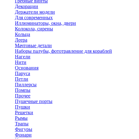
Гребные винты
Декорации
Держатели модели
Для современных
Иллюминаторы, окна, двери
Колокола, сирены
Кольца
Леера
Мачтовые детали
Наборы палубы, фототравление для кораблей
Нагели
Нити
Основания
Паруса
Петли
Пиллерсы
Помпы
Прочее
Пушечные порты
Пушки
Решетки
Рымы
Трапы
Фигуры
Фонари