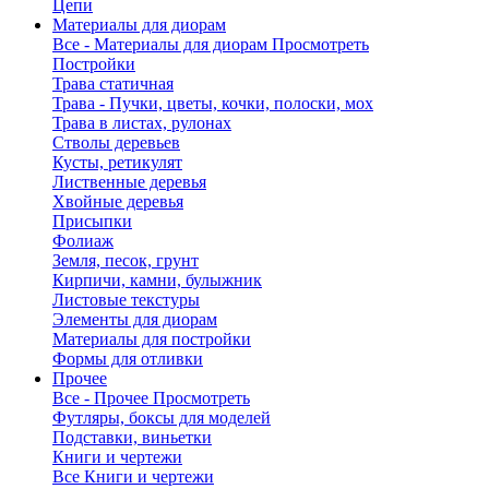
Цепи
Материалы для диорам
Все - Материалы для диорам
Просмотреть
Постройки
Трава статичная
Трава - Пучки, цветы, кочки, полоски, мох
Трава в листах, рулонах
Стволы деревьев
Кусты, ретикулят
Лиственные деревья
Хвойные деревья
Присыпки
Фолиаж
Земля, песок, грунт
Кирпичи, камни, булыжник
Листовые текстуры
Элементы для диорам
Материалы для постройки
Формы для отливки
Прочее
Все - Прочее
Просмотреть
Футляры, боксы для моделей
Подставки, виньетки
Книги и чертежи
Все Книги и чертежи