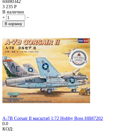
HB80342
3 235
Р
В наличии
+
−
В корзину
A-7B Corsair II масштаб 1:72 Hobby Boss HB87202
0.0
КОД: