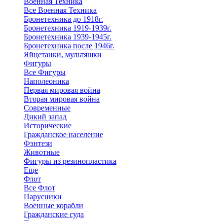
Военная Техника
Все Военная Техника
Бронетехника до 1918г.
Бронетехника 1919-1939г.
Бронетехника 1939-1945г.
Бронетехника после 1946г.
Яйцетанки, мультяшки
Фигуры
Все Фигуры
Наполеоника
Первая мировая война
Вторая мировая война
Современные
Дикий запад
Исторические
Гражданское население
Фэнтези
Животные
Фигуры из резинопластика
Еще
Флот
Все Флот
Парусники
Военные корабли
Гражданские суда