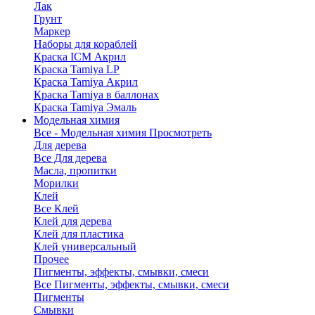
Лак
Грунт
Маркер
Наборы для кораблей
Краска ICM Акрил
Краска Tamiya LP
Краска Tamiya Акрил
Краска Tamiya в баллонах
Краска Tamiya Эмаль
Модельная химия
Все - Модельная химия
Просмотреть
Для дерева
Все Для дерева
Масла, пропитки
Морилки
Клей
Все Клей
Клей для дерева
Клей для пластика
Клей универсальный
Прочее
Пигменты, эффекты, смывки, смеси
Все Пигменты, эффекты, смывки, смеси
Пигменты
Смывки