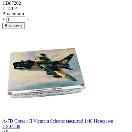
HB87202
2 140
Р
В наличии
+
−
В корзину
A-7D Corsair II Vietnam Scheme масштаб 1:48 Hasegawa
HS07539
0.0