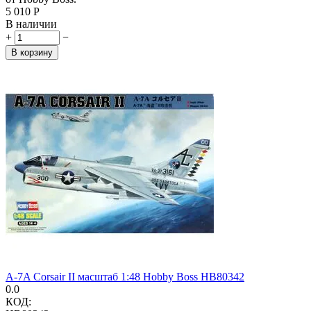
5 010
Р
В наличии
+
−
В корзину
A-7A Corsair II масштаб 1:48 Hobby Boss HB80342
0.0
КОД: