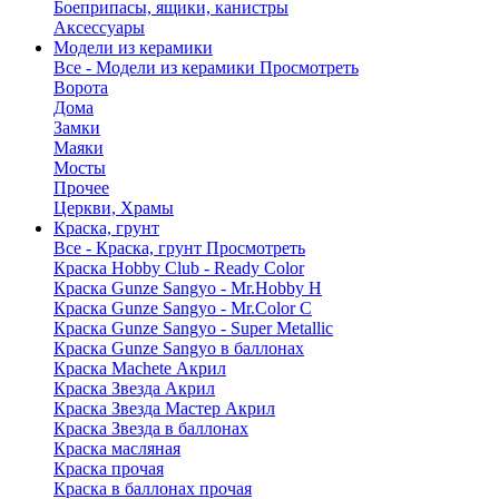
Боеприпасы, ящики, канистры
Аксессуары
Модели из керамики
Все - Модели из керамики
Просмотреть
Ворота
Дома
Замки
Маяки
Мосты
Прочее
Церкви, Храмы
Краска, грунт
Все - Краска, грунт
Просмотреть
Краска Hobby Club - Ready Color
Краска Gunze Sangyo - Mr.Hobby H
Краска Gunze Sangyo - Mr.Color C
Краска Gunze Sangyo - Super Metallic
Краска Gunze Sangyo в баллонах
Краска Machete Акрил
Краска Звезда Акрил
Краска Звезда Мастер Акрил
Краска Звезда в баллонах
Краска масляная
Краска прочая
Краска в баллонах прочая