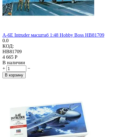
A-6E Intruder масштаб 1:48 Hobby Boss HB81709
0.0
КОД:
HB81709
4 665
Р
В наличии
+
−
В корзину