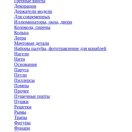
Гребные винты
Декорации
Держатели модели
Для современных
Иллюминаторы, окна, двери
Колокола, сирены
Кольца
Леера
Мачтовые детали
Наборы палубы, фототравление для кораблей
Нагели
Нити
Основания
Паруса
Петли
Пиллерсы
Помпы
Прочее
Пушечные порты
Пушки
Решетки
Рымы
Трапы
Фигуры
Фонари