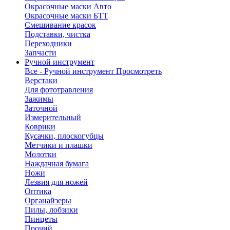
Окрасочные маски Авто
Окрасочные маски БТТ
Смешивание красок
Подставки, чистка
Переходники
Запчасти
Ручной инструмент
Все - Ручной инструмент
Просмотреть
Верстаки
Для фототравления
Зажимы
Заточной
Измерительный
Коврики
Кусачки, плоскогубцы
Метчики и плашки
Молотки
Наждачная бумага
Ножи
Лезвия для ножей
Оптика
Органайзеры
Пилы, лобзики
Пинцеты
Прочий