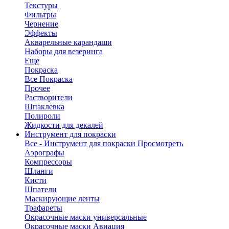
Текстуры
Фильтры
Чернение
Эффекты
Акварельные карандаши
Наборы для везеринга
Еще
Покраска
Все Покраска
Прочее
Растворители
Шпаклевка
Полироли
Жидкости для декалей
Инструмент для покраски
Все - Инструмент для покраски
Просмотреть
Аэрографы
Компрессоры
Шланги
Кисти
Шпатели
Маскирующие ленты
Трафареты
Окрасочные маски универсальные
Окрасочные маски Авиация