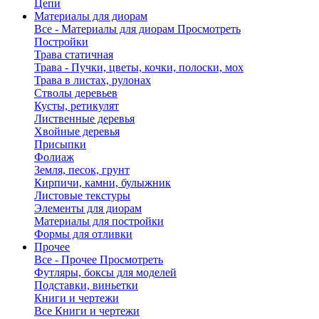
Цепи
Материалы для диорам
Все - Материалы для диорам
Просмотреть
Постройки
Трава статичная
Трава - Пучки, цветы, кочки, полоски, мох
Трава в листах, рулонах
Стволы деревьев
Кусты, ретикулят
Лиственные деревья
Хвойные деревья
Присыпки
Фолиаж
Земля, песок, грунт
Кирпичи, камни, булыжник
Листовые текстуры
Элементы для диорам
Материалы для постройки
Формы для отливки
Прочее
Все - Прочее
Просмотреть
Футляры, боксы для моделей
Подставки, виньетки
Книги и чертежи
Все Книги и чертежи