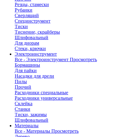
Резцы, стамески
Рубанки
Сверлящий
Специнструмент
Тиски
Тиснение, скрайберы
Шлифовальный
Для диорам
Стеки, крючки
Электроинструмент
Все - Электроинструмент
Просмотреть
Бормашины
Для пайки
Насадки для дрели
Пилы
Прочий
Расходники специальные
Расходники универсальные
Склейка
Станки
Тиски, зажимы
Шлифовальный
Материалы
Все - Материалы
Просмотреть
Дерево