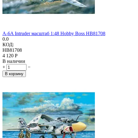
A-6A Intruder масштаб 1:48 Hobby Boss HB81708
0.0
КОД:
HB81708
4 120
Р
В наличии
+
−
В корзину