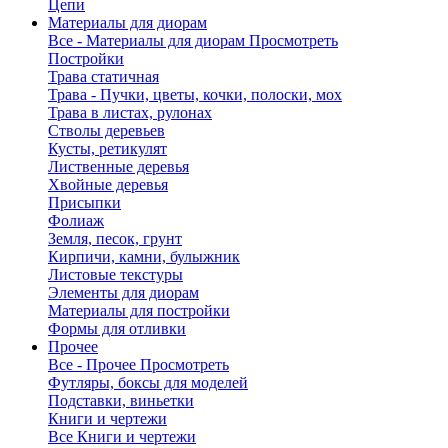
Цепи
Материалы для диорам
Все - Материалы для диорам
Просмотреть
Постройки
Трава статичная
Трава - Пучки, цветы, кочки, полоски, мох
Трава в листах, рулонах
Стволы деревьев
Кусты, ретикулят
Лиственные деревья
Хвойные деревья
Присыпки
Фолиаж
Земля, песок, грунт
Кирпичи, камни, булыжник
Листовые текстуры
Элементы для диорам
Материалы для постройки
Формы для отливки
Прочее
Все - Прочее
Просмотреть
Футляры, боксы для моделей
Подставки, виньетки
Книги и чертежи
Все Книги и чертежи