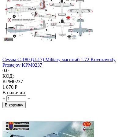
Cessna C-180 (U-17) Military масштаб 1:72 Kovozavody
Prostejov KPM0237
0.0
КОД:
KPM0237
1 870
Р
В наличии
+
−
В корзину