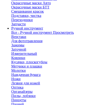
Окрасочные маски Авто
Окрасочные маски БТТ
Смешивание красок
Подставки, чистка
Переходники
Запчасти
Ручной инструмент
Все - Ручной инструмент
Просмотреть
Верстаки
Для фототравления
Зажимы
Заточной
Измерительный
Коврики
Кусачки, плоскогубцы
Метчики и плашки
Молотки
Наждачная бумага
Ножи
Лезвия для ножей
Оптика
Органайзеры
Пилы, лобзики
Пинцеты
Прочий