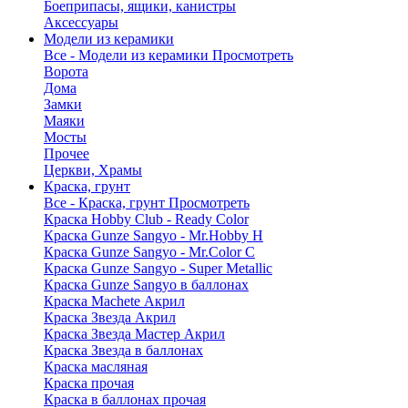
Боеприпасы, ящики, канистры
Аксессуары
Модели из керамики
Все - Модели из керамики
Просмотреть
Ворота
Дома
Замки
Маяки
Мосты
Прочее
Церкви, Храмы
Краска, грунт
Все - Краска, грунт
Просмотреть
Краска Hobby Club - Ready Color
Краска Gunze Sangyo - Mr.Hobby H
Краска Gunze Sangyo - Mr.Color C
Краска Gunze Sangyo - Super Metallic
Краска Gunze Sangyo в баллонах
Краска Machete Акрил
Краска Звезда Акрил
Краска Звезда Мастер Акрил
Краска Звезда в баллонах
Краска масляная
Краска прочая
Краска в баллонах прочая