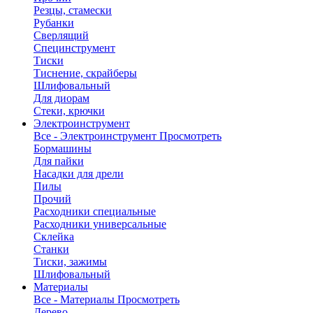
Резцы, стамески
Рубанки
Сверлящий
Специнструмент
Тиски
Тиснение, скрайберы
Шлифовальный
Для диорам
Стеки, крючки
Электроинструмент
Все - Электроинструмент
Просмотреть
Бормашины
Для пайки
Насадки для дрели
Пилы
Прочий
Расходники специальные
Расходники универсальные
Склейка
Станки
Тиски, зажимы
Шлифовальный
Материалы
Все - Материалы
Просмотреть
Дерево