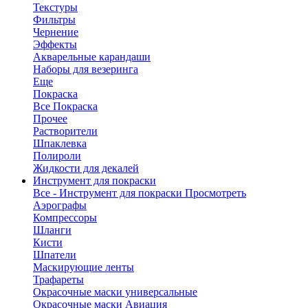
Текстуры
Фильтры
Чернение
Эффекты
Акварельные карандаши
Наборы для везеринга
Еще
Покраска
Все Покраска
Прочее
Растворители
Шпаклевка
Полироли
Жидкости для декалей
Инструмент для покраски
Все - Инструмент для покраски
Просмотреть
Аэрографы
Компрессоры
Шланги
Кисти
Шпатели
Маскирующие ленты
Трафареты
Окрасочные маски универсальные
Окрасочные маски Авиация