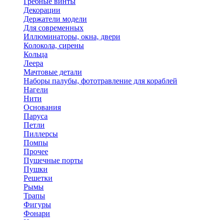
Гребные винты
Декорации
Держатели модели
Для современных
Иллюминаторы, окна, двери
Колокола, сирены
Кольца
Леера
Мачтовые детали
Наборы палубы, фототравление для кораблей
Нагели
Нити
Основания
Паруса
Петли
Пиллерсы
Помпы
Прочее
Пушечные порты
Пушки
Решетки
Рымы
Трапы
Фигуры
Фонари