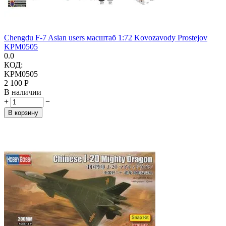
Chengdu F-7 Asian users масштаб 1:72 Kovozavody Prostejov
KPM0505
0.0
КОД:
KPM0505
2 100
Р
В наличии
+
−
В корзину