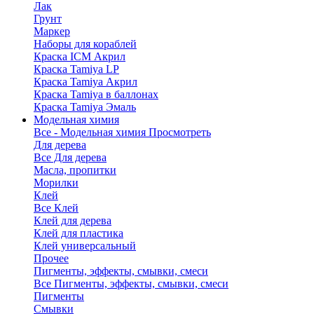
Лак
Грунт
Маркер
Наборы для кораблей
Краска ICM Акрил
Краска Tamiya LP
Краска Tamiya Акрил
Краска Tamiya в баллонах
Краска Tamiya Эмаль
Модельная химия
Все - Модельная химия
Просмотреть
Для дерева
Все Для дерева
Масла, пропитки
Морилки
Клей
Все Клей
Клей для дерева
Клей для пластика
Клей универсальный
Прочее
Пигменты, эффекты, смывки, смеси
Все Пигменты, эффекты, смывки, смеси
Пигменты
Смывки