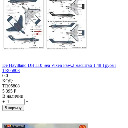
De Havilland DH.110 Sea Vixen Faw.2 масштаб 1:48 Трубач
TR05808
0.0
КОД:
TR05808
5 395
Р
В наличии
+
−
В корзину