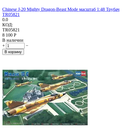
Chinese J-20 Mighty Dragon-Beast Mode масштаб 1:48 Трубач
TR05821
0.0
КОД:
TR05821
8 100
Р
В наличии
+
−
В корзину