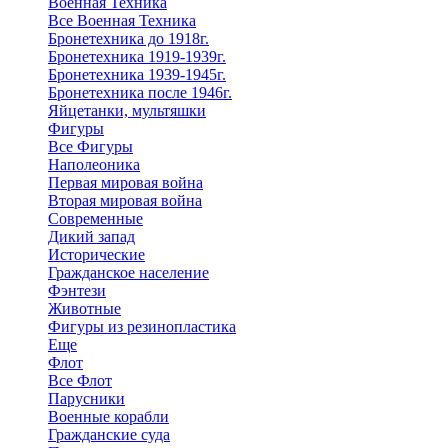
Военная Техника
Все Военная Техника
Бронетехника до 1918г.
Бронетехника 1919-1939г.
Бронетехника 1939-1945г.
Бронетехника после 1946г.
Яйцетанки, мультяшки
Фигуры
Все Фигуры
Наполеоника
Первая мировая война
Вторая мировая война
Современные
Дикий запад
Исторические
Гражданское население
Фэнтези
Животные
Фигуры из резинопластика
Еще
Флот
Все Флот
Парусники
Военные корабли
Гражданские суда