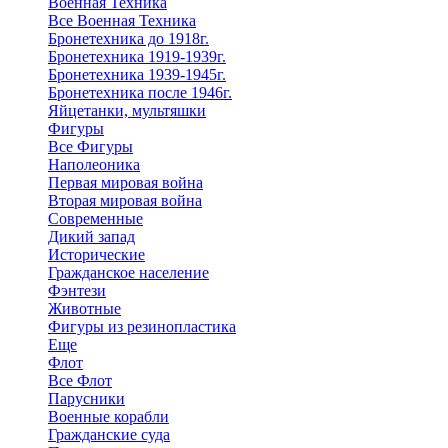
Военная Техника
Все Военная Техника
Бронетехника до 1918г.
Бронетехника 1919-1939г.
Бронетехника 1939-1945г.
Бронетехника после 1946г.
Яйцетанки, мультяшки
Фигуры
Все Фигуры
Наполеоника
Первая мировая война
Вторая мировая война
Современные
Дикий запад
Исторические
Гражданское население
Фэнтези
Животные
Фигуры из резинопластика
Еще
Флот
Все Флот
Парусники
Военные корабли
Гражданские суда