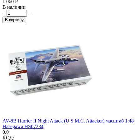
1 060
Р
В наличии
+
−
В корзину
AV-8B Harrier II Night Attack (U.S.M.C. Attacker) масштаб 1:48
Hasegawa HS07234
0.0
КОД: