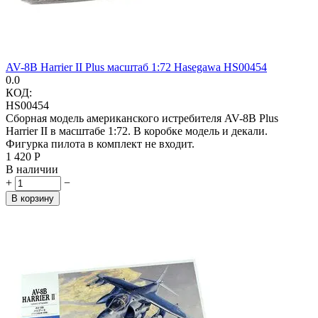
AV-8B Harrier II Plus масштаб 1:72 Hasegawa HS00454
0.0
КОД:
HS00454
Сборная модель американского истребителя AV-8B Plus
Harrier II в масштабе 1:72. В коробке модель и декали.
Фигурка пилота в комплект не входит.
1 420
Р
В наличии
+
−
В корзину