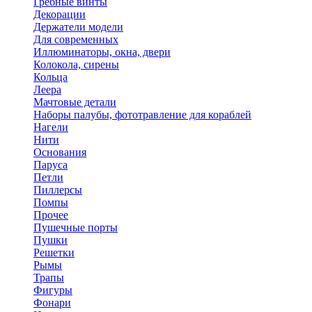
Гребные винты
Декорации
Держатели модели
Для современных
Иллюминаторы, окна, двери
Колокола, сирены
Кольца
Леера
Мачтовые детали
Наборы палубы, фототравление для кораблей
Нагели
Нити
Основания
Паруса
Петли
Пиллерсы
Помпы
Прочее
Пушечные порты
Пушки
Решетки
Рымы
Трапы
Фигуры
Фонари