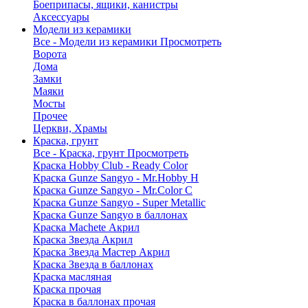
Боеприпасы, ящики, канистры
Аксессуары
Модели из керамики
Все - Модели из керамики
Просмотреть
Ворота
Дома
Замки
Маяки
Мосты
Прочее
Церкви, Храмы
Краска, грунт
Все - Краска, грунт
Просмотреть
Краска Hobby Club - Ready Color
Краска Gunze Sangyo - Mr.Hobby H
Краска Gunze Sangyo - Mr.Color C
Краска Gunze Sangyo - Super Metallic
Краска Gunze Sangyo в баллонах
Краска Machete Акрил
Краска Звезда Акрил
Краска Звезда Мастер Акрил
Краска Звезда в баллонах
Краска масляная
Краска прочая
Краска в баллонах прочая