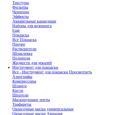
Текстуры
Фильтры
Чернение
Эффекты
Акварельные карандаши
Наборы для везеринга
Еще
Покраска
Все Покраска
Прочее
Растворители
Шпаклевка
Полироли
Жидкости для декалей
Инструмент для покраски
Все - Инструмент для покраски
Просмотреть
Аэрографы
Компрессоры
Шланги
Кисти
Шпатели
Маскирующие ленты
Трафареты
Окрасочные маски универсальные
Окрасочные маски Авиация