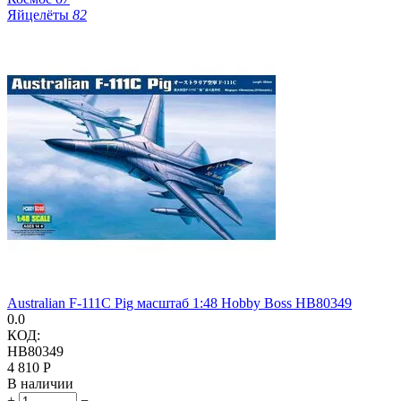
Яйцелёты
82
Australian F-111C Pig масштаб 1:48 Hobby Boss HB80349
0.0
КОД:
HB80349
4 810
Р
В наличии
+
−