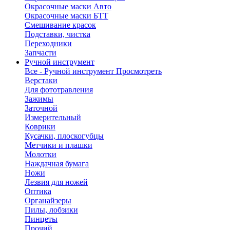
Окрасочные маски Авто
Окрасочные маски БТТ
Смешивание красок
Подставки, чистка
Переходники
Запчасти
Ручной инструмент
Все - Ручной инструмент
Просмотреть
Верстаки
Для фототравления
Зажимы
Заточной
Измерительный
Коврики
Кусачки, плоскогубцы
Метчики и плашки
Молотки
Наждачная бумага
Ножи
Лезвия для ножей
Оптика
Органайзеры
Пилы, лобзики
Пинцеты
Прочий