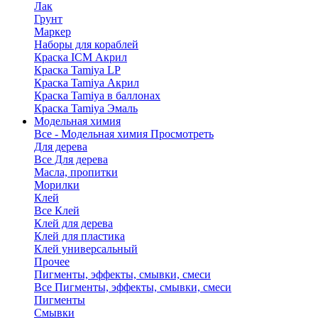
Лак
Грунт
Маркер
Наборы для кораблей
Краска ICM Акрил
Краска Tamiya LP
Краска Tamiya Акрил
Краска Tamiya в баллонах
Краска Tamiya Эмаль
Модельная химия
Все - Модельная химия
Просмотреть
Для дерева
Все Для дерева
Масла, пропитки
Морилки
Клей
Все Клей
Клей для дерева
Клей для пластика
Клей универсальный
Прочее
Пигменты, эффекты, смывки, смеси
Все Пигменты, эффекты, смывки, смеси
Пигменты
Смывки