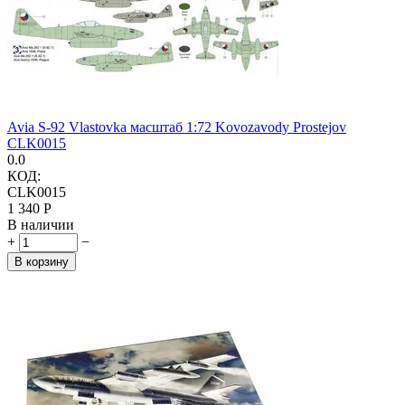
Avia S-92 Vlastovka масштаб 1:72 Kovozavody Prostejov
CLK0015
0.0
КОД:
CLK0015
1 340
Р
В наличии
+
−
В корзину