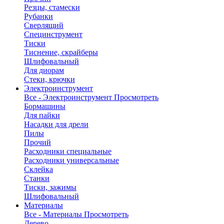
Резцы, стамески
Рубанки
Сверлящий
Специнструмент
Тиски
Тиснение, скрайберы
Шлифовальный
Для диорам
Стеки, крючки
Электроинструмент
Все - Электроинструмент
Просмотреть
Бормашины
Для пайки
Насадки для дрели
Пилы
Прочий
Расходники специальные
Расходники универсальные
Склейка
Станки
Тиски, зажимы
Шлифовальный
Материалы
Все - Материалы
Просмотреть
Дерево