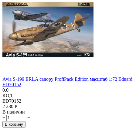
Avia S-199 ERLA canopy ProfiPack Edition масштаб 1:72 Eduard
ED70152
0.0
КОД:
ED70152
2 230
Р
В наличии
+
−
В корзину