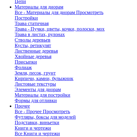
Цепи
Материалы для диорам
Все - Материалы для диорам
Просмотреть
Постройки
Трава статичная
Трава - Пучки, цветы, кочки, полоски, мох
Трава в листах, рулонах
Стволы деревьев
Кусты, ретикулят
Лиственные деревья
Хвойные деревья
Присыпки
Фолиаж
Земля, песок, грунт
Кирпичи, камни, булыжник
Листовые текстуры
Элементы для диорам
Материалы для постройки
Формы для отливки
Прочее
Все - Прочее
Просмотреть
Футляры, боксы для моделей
Подставки, виньетки
Книги и чертежи
Все Книги и чертежи