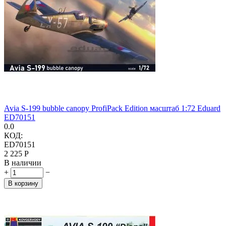
Avia S-199 bubble canopy ProfiPack Edition масштаб 1:72 Eduard
ED70151
0.0
КОД:
ED70151
2 225
Р
В наличии
+
−
В корзину