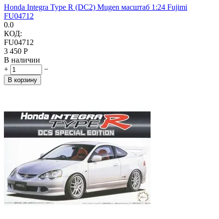
Honda Integra Type R (DC2) Mugen масштаб 1:24 Fujimi
FU04712
0.0
КОД:
FU04712
3 450
Р
В наличии
+
−
В корзину