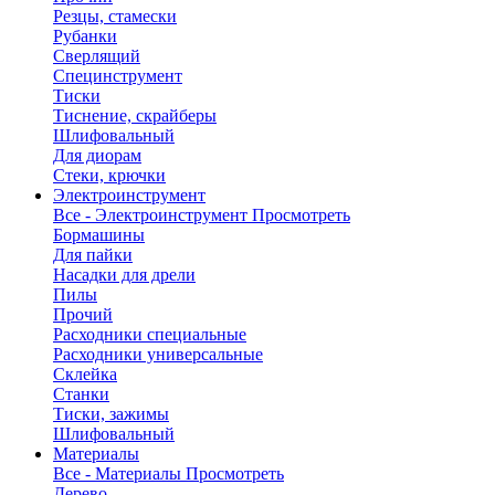
Резцы, стамески
Рубанки
Сверлящий
Специнструмент
Тиски
Тиснение, скрайберы
Шлифовальный
Для диорам
Стеки, крючки
Электроинструмент
Все - Электроинструмент
Просмотреть
Бормашины
Для пайки
Насадки для дрели
Пилы
Прочий
Расходники специальные
Расходники универсальные
Склейка
Станки
Тиски, зажимы
Шлифовальный
Материалы
Все - Материалы
Просмотреть
Дерево