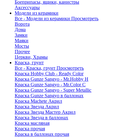
Боеприпасы, ящики, канистры
Аксессуары
Модели из керамики
Все - Модели из керамики
Просмотреть
Ворота
Дома
Замки
Маяки
Мосты
Прочее
Церкви, Храмы
Краска, грунт
Все - Краска, грунт
Просмотреть
Краска Hobby Club - Ready Color
Краска Gunze Sangyo - Mr.Hobby H
Краска Gunze Sangyo - Mr.Color C
Краска Gunze Sangyo - Super Metallic
Краска Gunze Sangyo в баллонах
Краска Machete Акрил
Краска Звезда Акрил
Краска Звезда Мастер Акрил
Краска Звезда в баллонах
Краска масляная
Краска прочая
Краска в баллонах прочая