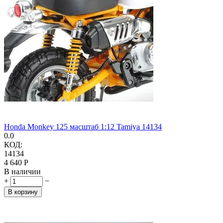
Honda Monkey 125 масштаб 1:12 Tamiya 14134
0.0
КОД:
14134
4 640
Р
В наличии
+
−
В корзину