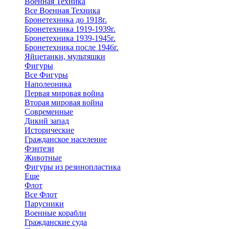
Военная Техника
Все Военная Техника
Бронетехника до 1918г.
Бронетехника 1919-1939г.
Бронетехника 1939-1945г.
Бронетехника после 1946г.
Яйцетанки, мультяшки
Фигуры
Все Фигуры
Наполеоника
Первая мировая война
Вторая мировая война
Современные
Дикий запад
Исторические
Гражданское население
Фэнтези
Животные
Фигуры из резинопластика
Еще
Флот
Все Флот
Парусники
Военные корабли
Гражданские суда