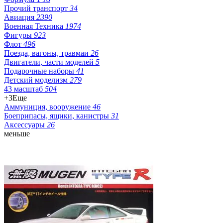
Прочий транспорт
34
Авиация
2390
Военная Техника
1974
Фигуры
923
Флот
496
Поезда, вагоны, травмаи
26
Двигатели, части моделей
5
Подарочные наборы
41
Детский моделизм
279
43 масштаб
504
+3
Еще
Аммуниция, вооружение
46
Боеприпасы, ящики, канистры
31
Аксессуары
26
меньше