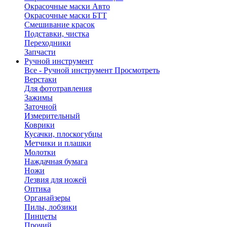
Окрасочные маски Авто
Окрасочные маски БТТ
Смешивание красок
Подставки, чистка
Переходники
Запчасти
Ручной инструмент
Все - Ручной инструмент
Просмотреть
Верстаки
Для фототравления
Зажимы
Заточной
Измерительный
Коврики
Кусачки, плоскогубцы
Метчики и плашки
Молотки
Наждачная бумага
Ножи
Лезвия для ножей
Оптика
Органайзеры
Пилы, лобзики
Пинцеты
Прочий