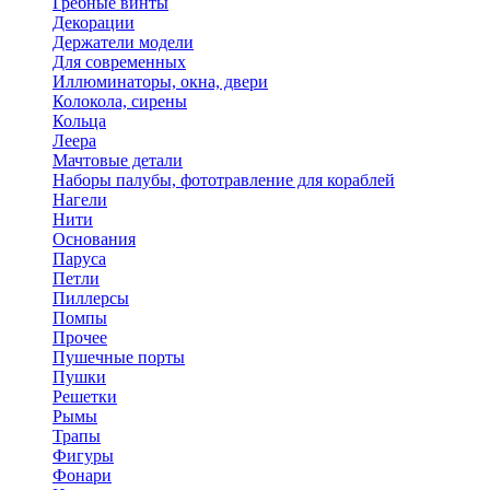
Гребные винты
Декорации
Держатели модели
Для современных
Иллюминаторы, окна, двери
Колокола, сирены
Кольца
Леера
Мачтовые детали
Наборы палубы, фототравление для кораблей
Нагели
Нити
Основания
Паруса
Петли
Пиллерсы
Помпы
Прочее
Пушечные порты
Пушки
Решетки
Рымы
Трапы
Фигуры
Фонари