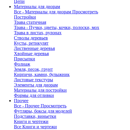
Цепи
Материалы для диорам
Все - Материалы для диорам
Просмотреть
Постройки
Трава статичная
Трава - Пучки, цветы, кочки, полоски, мох
Трава в листах, рулонах
Стволы деревьев
Кусты, ретикулят
Лиственные деревья
Хвойные деревья
Присыпки
Фолиаж
Земля, песок, грунт
Кирпичи, камни, булыжник
Листовые текстуры
Элементы для диорам
Материалы для постройки
Формы для отливки
Прочее
Все - Прочее
Просмотреть
Футляры, боксы для моделей
Подставки, виньетки
Книги и чертежи
Все Книги и чертежи