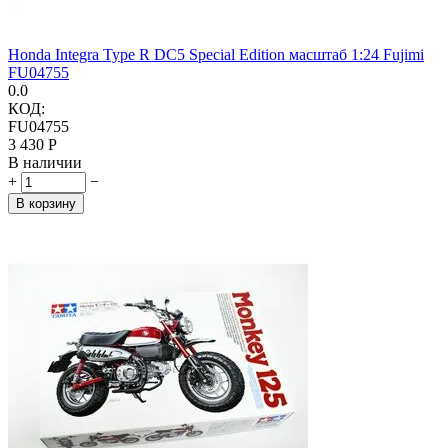
Honda Integra Type R DC5 Special Edition масштаб 1:24 Fujimi
FU04755
0.0
КОД:
FU04755
3 430
Р
В наличии
+
−
В корзину