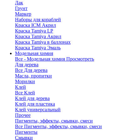
Лак
Грунт
Маркер
Наборы для кораблей
Краска ICM Акрил
Краска Tamiya LP
Краска Tamiya Акрил
Краска Tamiya в баллонах
Краска Tamiya Эмаль
Модельная химия
Все - Модельная химия
Просмотреть
Для дерева
Все Для дерева
Масла, пропитки
Морилки
Клей
Все Клей
Клей для дерева
Клей для пластика
Клей универсальный
Прочее
Пигменты, эффекты, смывки, смеси
Все Пигменты, эффекты, смывки, смеси
Пигменты
Смывки