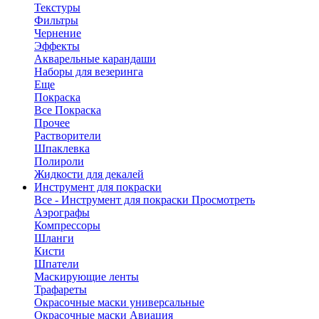
Текстуры
Фильтры
Чернение
Эффекты
Акварельные карандаши
Наборы для везеринга
Еще
Покраска
Все Покраска
Прочее
Растворители
Шпаклевка
Полироли
Жидкости для декалей
Инструмент для покраски
Все - Инструмент для покраски
Просмотреть
Аэрографы
Компрессоры
Шланги
Кисти
Шпатели
Маскирующие ленты
Трафареты
Окрасочные маски универсальные
Окрасочные маски Авиация