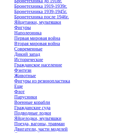
Бронетехника до 1918г.
Бронетехника 1919-1939г.
Бронетехника 1939-1945г.
Бронетехника после 1946г.
Яйцетанки, мультяшки
Фигуры
Наполеоника
Первая мировая война
Вторая мировая война
Современные
Дикий запад
Исторические
Гражданское население
Фэнтези
Животные
Фигуры из резинопластика
Еще
Флот
Парусники
Военные корабли
Гражданские суда
Подводные лодки
Яйцелодки, мультяшки
Поезда, вагоны, травмаи
Двигатели, части моделей