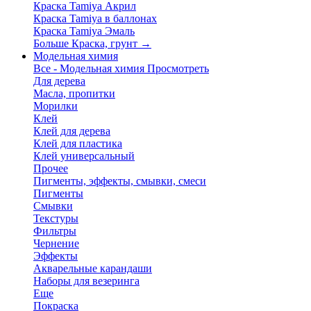
Краска Tamiya Акрил
Краска Tamiya в баллонах
Краска Tamiya Эмаль
Больше Краска, грунт
→
Модельная химия
Все - Модельная химия
Просмотреть
Для дерева
Масла, пропитки
Морилки
Клей
Клей для дерева
Клей для пластика
Клей универсальный
Прочее
Пигменты, эффекты, смывки, смеси
Пигменты
Смывки
Текстуры
Фильтры
Чернение
Эффекты
Акварельные карандаши
Наборы для везеринга
Еще
Покраска