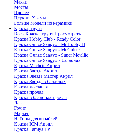
Маяки
Мосты
Прочее
Церкви, Храмы
Больше Модели из керамики
→
Краска, грунт
Все - Краска, грунт
Просмотреть
Краска Hobby Club - Ready Color
Краска Gunze Sangyo - Mr.Hobby H
Краска Gunze Sangyo - Mr.Color C
Краска Gunze Sangyo - Super Metallic
Краска Gunze Sangyo в баллонах
Краска Machete Акрил
Краска Звезда Акрил
Краска Звезда Мастер Акрил
Краска Звезда в баллонах
Краска масляная
Краска прочая
Краска в баллонах прочая
Лак
Грунт
Маркер
Наборы для кораблей
Краска ICM Акрил
Краска Tamiya LP