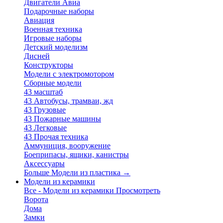
Двигатели Авиа
Подарочные наборы
Авиация
Военная техника
Игровые наборы
Детский моделизм
Дисней
Конструкторы
Модели с электромотором
Сборные модели
43 масштаб
43 Автобусы, трамваи, жд
43 Грузовые
43 Пожарные машины
43 Легковые
43 Прочая техника
Аммуниция, вооружение
Боеприпасы, ящики, канистры
Аксессуары
Больше Модели из пластика
→
Модели из керамики
Все - Модели из керамики
Просмотреть
Ворота
Дома
Замки