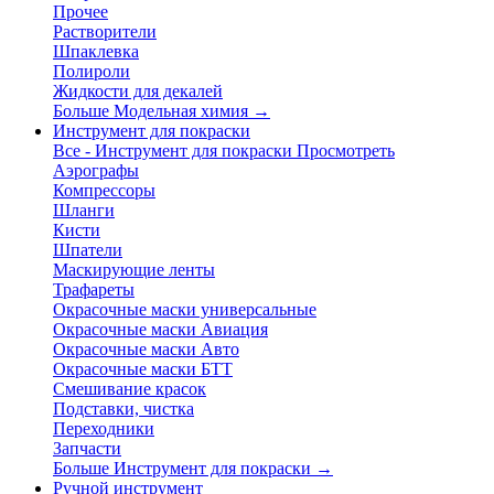
Прочее
Растворители
Шпаклевка
Полироли
Жидкости для декалей
Больше Модельная химия
→
Инструмент для покраски
Все - Инструмент для покраски
Просмотреть
Аэрографы
Компрессоры
Шланги
Кисти
Шпатели
Маскирующие ленты
Трафареты
Окрасочные маски универсальные
Окрасочные маски Авиация
Окрасочные маски Авто
Окрасочные маски БТТ
Смешивание красок
Подставки, чистка
Переходники
Запчасти
Больше Инструмент для покраски
→
Ручной инструмент