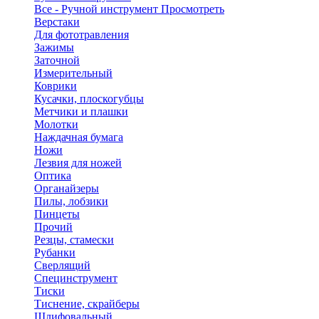
Все - Ручной инструмент
Просмотреть
Верстаки
Для фототравления
Зажимы
Заточной
Измерительный
Коврики
Кусачки, плоскогубцы
Метчики и плашки
Молотки
Наждачная бумага
Ножи
Лезвия для ножей
Оптика
Органайзеры
Пилы, лобзики
Пинцеты
Прочий
Резцы, стамески
Рубанки
Сверлящий
Специнструмент
Тиски
Тиснение, скрайберы
Шлифовальный