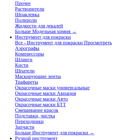
Прочее
Растворители
Шпаклевка
Полироли
Жидкости для декалей
Больше Модельная химия
→
Инструмент для покраски
Все - Инструмент для покраски
Просмотреть
Аэрографы
Компрессоры
Шланги
Кисти
Шпатели
Маскирующие ленты
Трафареты
Окрасочные маски универсальные
Окрасочные маски Авиация
Окрасочные маски Авто
Окрасочные маски БТТ
Смешивание красок
Подставки, чистка
Переходники
Запчасти
Больше Инструмент для покраски
→
Ручной инструмент