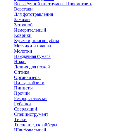
Все - Ручной инструмент
Просмотреть
Верстаки
Для фототравления
Зажимы
Заточной
Измерительный
Коврики
Кусачки, плоскогубцы
Метчики и плашки
Молотки
Наждачная бумага
Ножи
Лезвия для ножей
Оптика
Органайзеры
Пилы, лобзики
Пинцеты
Прочий
Резцы, стамески
Рубанки
Сверлящий
Специнструмент
Тиски
Тиснение, скрайберы
Шлифовальный