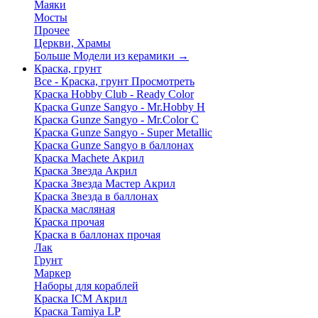
Маяки
Мосты
Прочее
Церкви, Храмы
Больше Модели из керамики
→
Краска, грунт
Все - Краска, грунт
Просмотреть
Краска Hobby Club - Ready Color
Краска Gunze Sangyo - Mr.Hobby H
Краска Gunze Sangyo - Mr.Color C
Краска Gunze Sangyo - Super Metallic
Краска Gunze Sangyo в баллонах
Краска Machete Акрил
Краска Звезда Акрил
Краска Звезда Мастер Акрил
Краска Звезда в баллонах
Краска масляная
Краска прочая
Краска в баллонах прочая
Лак
Грунт
Маркер
Наборы для кораблей
Краска ICM Акрил
Краска Tamiya LP