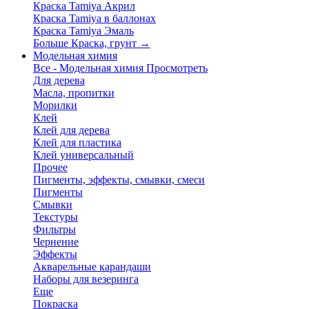
Краска Tamiya Акрил
Краска Tamiya в баллонах
Краска Tamiya Эмаль
Больше Краска, грунт
→
Модельная химия
Все - Модельная химия
Просмотреть
Для дерева
Масла, пропитки
Морилки
Клей
Клей для дерева
Клей для пластика
Клей универсальный
Прочее
Пигменты, эффекты, смывки, смеси
Пигменты
Смывки
Текстуры
Фильтры
Чернение
Эффекты
Акварельные карандаши
Наборы для везеринга
Еще
Покраска