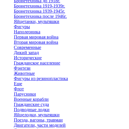
Бронетехника до 1918г.
Бронетехника 1919-1939г.
Бронетехника 1939-1945г.
Бронетехника после 1946г.
Яйцетанки, мультяшки
Фигуры
Наполеоника
Первая мировая война
Вторая мировая война
Современные
Дикий запад
Исторические
Гражданское население
Фэнтези
Животные
Фигуры из резинопластика
Еще
Флот
Парусники
Военные корабли
Гражданские суда
Подводные лодки
Яйцелодки, мультяшки
Поезда, вагоны, травмаи
Двигатели, части моделей