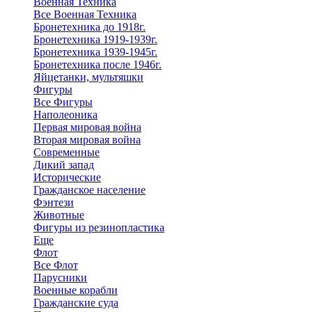
Военная Техника
Все Военная Техника
Бронетехника до 1918г.
Бронетехника 1919-1939г.
Бронетехника 1939-1945г.
Бронетехника после 1946г.
Яйцетанки, мультяшки
Фигуры
Все Фигуры
Наполеоника
Первая мировая война
Вторая мировая война
Современные
Дикий запад
Исторические
Гражданское население
Фэнтези
Животные
Фигуры из резинопластика
Еще
Флот
Все Флот
Парусники
Военные корабли
Гражданские суда