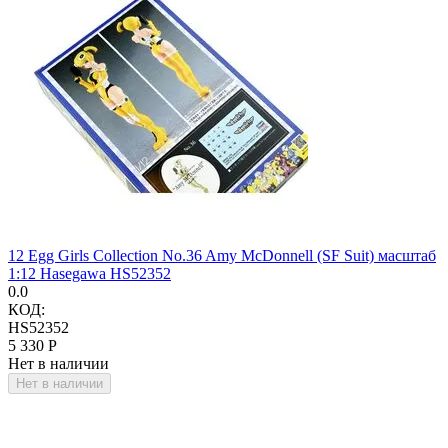
12 Egg Girls Collection No.36 Amy McDonnell (SF Suit) масштаб
1:12 Hasegawa HS52352
0.0
КОД:
HS52352
5 330
Р
Нет в наличии
Нет в наличии