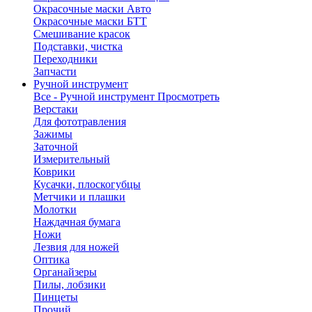
Окрасочные маски Авто
Окрасочные маски БТТ
Смешивание красок
Подставки, чистка
Переходники
Запчасти
Ручной инструмент
Все - Ручной инструмент
Просмотреть
Верстаки
Для фототравления
Зажимы
Заточной
Измерительный
Коврики
Кусачки, плоскогубцы
Метчики и плашки
Молотки
Наждачная бумага
Ножи
Лезвия для ножей
Оптика
Органайзеры
Пилы, лобзики
Пинцеты
Прочий