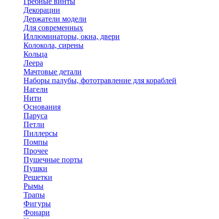
Гребные винты
Декорации
Держатели модели
Для современных
Иллюминаторы, окна, двери
Колокола, сирены
Кольца
Леера
Мачтовые детали
Наборы палубы, фототравление для кораблей
Нагели
Нити
Основания
Паруса
Петли
Пиллерсы
Помпы
Прочее
Пушечные порты
Пушки
Решетки
Рымы
Трапы
Фигуры
Фонари