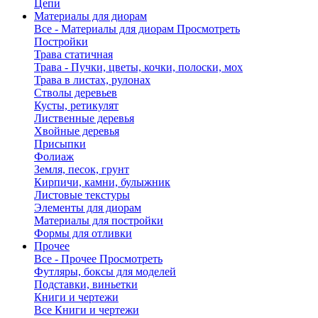
Цепи
Материалы для диорам
Все - Материалы для диорам
Просмотреть
Постройки
Трава статичная
Трава - Пучки, цветы, кочки, полоски, мох
Трава в листах, рулонах
Стволы деревьев
Кусты, ретикулят
Лиственные деревья
Хвойные деревья
Присыпки
Фолиаж
Земля, песок, грунт
Кирпичи, камни, булыжник
Листовые текстуры
Элементы для диорам
Материалы для постройки
Формы для отливки
Прочее
Все - Прочее
Просмотреть
Футляры, боксы для моделей
Подставки, виньетки
Книги и чертежи
Все Книги и чертежи