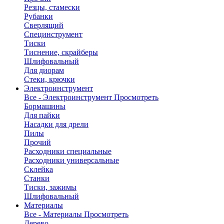
Резцы, стамески
Рубанки
Сверлящий
Специнструмент
Тиски
Тиснение, скрайберы
Шлифовальный
Для диорам
Стеки, крючки
Электроинструмент
Все - Электроинструмент
Просмотреть
Бормашины
Для пайки
Насадки для дрели
Пилы
Прочий
Расходники специальные
Расходники универсальные
Склейка
Станки
Тиски, зажимы
Шлифовальный
Материалы
Все - Материалы
Просмотреть
Дерево