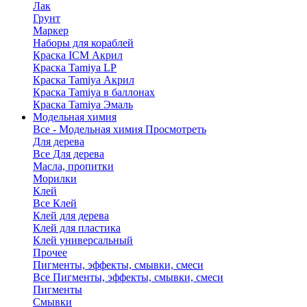
Лак
Грунт
Маркер
Наборы для кораблей
Краска ICM Акрил
Краска Tamiya LP
Краска Tamiya Акрил
Краска Tamiya в баллонах
Краска Tamiya Эмаль
Модельная химия
Все - Модельная химия
Просмотреть
Для дерева
Все Для дерева
Масла, пропитки
Морилки
Клей
Все Клей
Клей для дерева
Клей для пластика
Клей универсальный
Прочее
Пигменты, эффекты, смывки, смеси
Все Пигменты, эффекты, смывки, смеси
Пигменты
Смывки