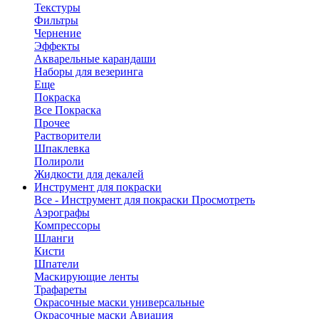
Текстуры
Фильтры
Чернение
Эффекты
Акварельные карандаши
Наборы для везеринга
Еще
Покраска
Все Покраска
Прочее
Растворители
Шпаклевка
Полироли
Жидкости для декалей
Инструмент для покраски
Все - Инструмент для покраски
Просмотреть
Аэрографы
Компрессоры
Шланги
Кисти
Шпатели
Маскирующие ленты
Трафареты
Окрасочные маски универсальные
Окрасочные маски Авиация