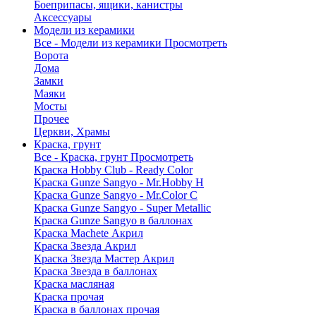
Боеприпасы, ящики, канистры
Аксессуары
Модели из керамики
Все - Модели из керамики
Просмотреть
Ворота
Дома
Замки
Маяки
Мосты
Прочее
Церкви, Храмы
Краска, грунт
Все - Краска, грунт
Просмотреть
Краска Hobby Club - Ready Color
Краска Gunze Sangyo - Mr.Hobby H
Краска Gunze Sangyo - Mr.Color C
Краска Gunze Sangyo - Super Metallic
Краска Gunze Sangyo в баллонах
Краска Machete Акрил
Краска Звезда Акрил
Краска Звезда Мастер Акрил
Краска Звезда в баллонах
Краска масляная
Краска прочая
Краска в баллонах прочая