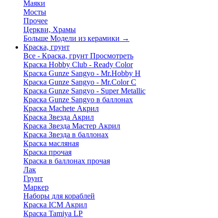
Маяки
Мосты
Прочее
Церкви, Храмы
Больше Модели из керамики
→
Краска, грунт
Все - Краска, грунт
Просмотреть
Краска Hobby Club - Ready Color
Краска Gunze Sangyo - Mr.Hobby H
Краска Gunze Sangyo - Mr.Color C
Краска Gunze Sangyo - Super Metallic
Краска Gunze Sangyo в баллонах
Краска Machete Акрил
Краска Звезда Акрил
Краска Звезда Мастер Акрил
Краска Звезда в баллонах
Краска масляная
Краска прочая
Краска в баллонах прочая
Лак
Грунт
Маркер
Наборы для кораблей
Краска ICM Акрил
Краска Tamiya LP