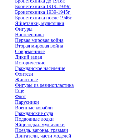
Бронетехника до 1918г.
Бронетехника 1919-1939г.
Бронетехника 1939-1945г.
Бронетехника после 1946г.
Яйцетанки, мультяшки
Фигуры
Наполеоника
Первая мировая война
Вторая мировая война
Современные
Дикий запад
Исторические
Гражданское население
Фэнтези
Животные
Фигуры из резинопластика
Еще
Флот
Парусники
Военные корабли
Гражданские суда
Подводные лодки
Яйцелодки, мультяшки
Поезда, вагоны, травмаи
Двигатели, части моделей