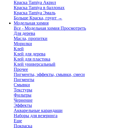
Краска Tamiya Акрил
Краска Tamiya в баллонах
Краска Tamiya Эмаль
Больше Краска, грунт
→
Модельная химия
Все - Модельная химия
Просмотреть
Для дерева
Масла, пропитки
Морилки
Клей
Клей для дерева
Клей для пластика
Клей универсальный
Прочее
Пигменты, эффекты, смывки, смеси
Пигменты
Смывки
Текстуры
Фильтры
Чернение
Эффекты
Акварельные карандаши
Наборы для везеринга
Еще
Покраска