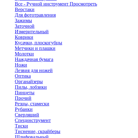
Все - Ручной инструмент
Просмотреть
Верстаки
Для фототравления
Зажимы
Заточной
Измерительный
Коврики
Кусачки, плоскогубцы
Метчики и плашки
Молотки
Наждачная бумага
Ножи
Лезвия для ножей
Оптика
Органайзеры
Пилы, лобзики
Пинцеты
Прочий
Резцы, стамески
Рубанки
Сверлящий
Специнструмент
Тиски
Тиснение, скрайберы
Шлифовальный