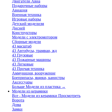
Двигатели Авиа
Подарочные наборы
Авиация
Военная техника
Игровые наборы
Детский моделизм
Дисней
Конструкторы
Модели с электромотором
Сборные модели
43 масштаб
43 Автобусы, трамваи, жд
43 Грузовые
43 Пожарные машины
43 Легковые
43 Прочая техника
Аммуниция, вооружение
Боеприпасы, ящики, канистры
Аксессуары
Больше Модели из пластика
→
Модели из керамики
Все - Модели из керамики
Просмотреть
Ворота
Дома
Замки