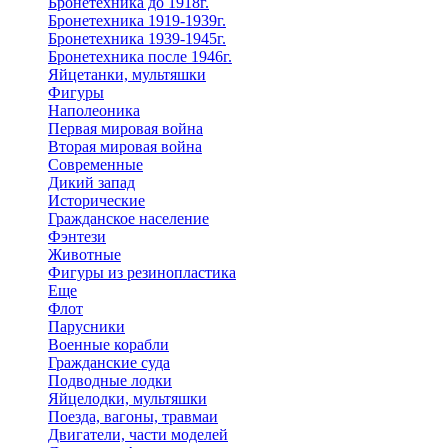
Бронетехника до 1918г.
Бронетехника 1919-1939г.
Бронетехника 1939-1945г.
Бронетехника после 1946г.
Яйцетанки, мультяшки
Фигуры
Наполеоника
Первая мировая война
Вторая мировая война
Современные
Дикий запад
Исторические
Гражданское население
Фэнтези
Животные
Фигуры из резинопластика
Еще
Флот
Парусники
Военные корабли
Гражданские суда
Подводные лодки
Яйцелодки, мультяшки
Поезда, вагоны, травмаи
Двигатели, части моделей