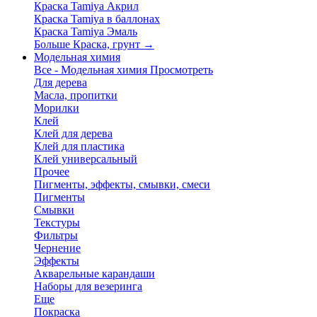
Краска Tamiya Акрил
Краска Tamiya в баллонах
Краска Tamiya Эмаль
Больше Краска, грунт
→
Модельная химия
Все - Модельная химия
Просмотреть
Для дерева
Масла, пропитки
Морилки
Клей
Клей для дерева
Клей для пластика
Клей универсальный
Прочее
Пигменты, эффекты, смывки, смеси
Пигменты
Смывки
Текстуры
Фильтры
Чернение
Эффекты
Акварельные карандаши
Наборы для везеринга
Еще
Покраска