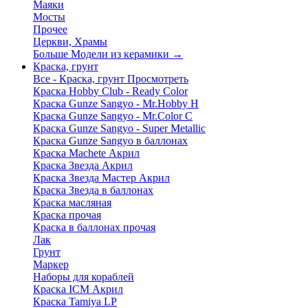
Маяки
Мосты
Прочее
Церкви, Храмы
Больше Модели из керамики
→
Краска, грунт
Все - Краска, грунт
Просмотреть
Краска Hobby Club - Ready Color
Краска Gunze Sangyo - Mr.Hobby H
Краска Gunze Sangyo - Mr.Color C
Краска Gunze Sangyo - Super Metallic
Краска Gunze Sangyo в баллонах
Краска Machete Акрил
Краска Звезда Акрил
Краска Звезда Мастер Акрил
Краска Звезда в баллонах
Краска масляная
Краска прочая
Краска в баллонах прочая
Лак
Грунт
Маркер
Наборы для кораблей
Краска ICM Акрил
Краска Tamiya LP