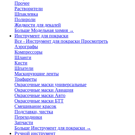
Прочее
Растворители
Шпаклевка
Полироли
Жидкости для декалей
Больше Модельная химия
→
Инструмент для покраски
Все - Инструмент для покраски
Просмотреть
Аэрографы
Компрессоры
Шланги
Кисти
Шпатели
Маскирующие ленты
Трафареты
Окрасочные маски универсальные
Окрасочные маски Авиация
Окрасочные маски Авто
Окрасочные маски БТТ
Смешивание красок
Подставки, чистка
Переходники
Запчасти
Больше Инструмент для покраски
→
Ручной инструмент