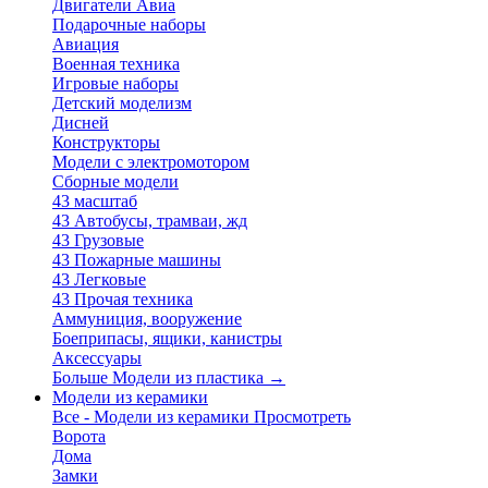
Двигатели Авиа
Подарочные наборы
Авиация
Военная техника
Игровые наборы
Детский моделизм
Дисней
Конструкторы
Модели с электромотором
Сборные модели
43 масштаб
43 Автобусы, трамваи, жд
43 Грузовые
43 Пожарные машины
43 Легковые
43 Прочая техника
Аммуниция, вооружение
Боеприпасы, ящики, канистры
Аксессуары
Больше Модели из пластика
→
Модели из керамики
Все - Модели из керамики
Просмотреть
Ворота
Дома
Замки